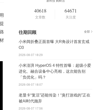
新科技 购鲜活
40618
64671
采用
文章数
关注度
是提
路
往期回顾
全部
材
小米阔折叠正面首曝 大R角设计首发玄戒
O3
2026-08-07 18:29
小米澎湃 HyperOS 4 特性首曝：超级小爱
进化、融合设备中心亮相，这次能告别
「负优化」吗？
2026-08-07 18:07
老显卡“复活”还能传染！“臭打游戏的”正在
被AI时代抛弃
2026-08-07 17:56