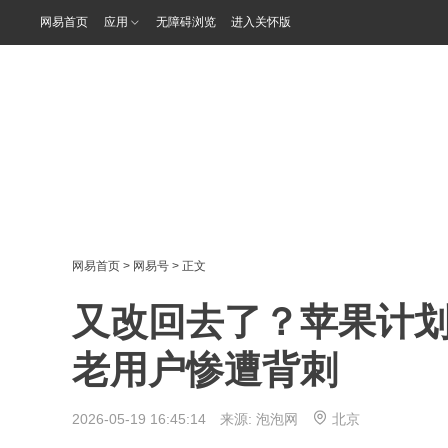
网易首页
应用
无障碍浏览
进入关怀版
网易首页
>
网易号
> 正文
又改回去了？苹果计划i
老用户惨遭背刺
2026-05-19 16:45:14 来源:
泡泡网
北京