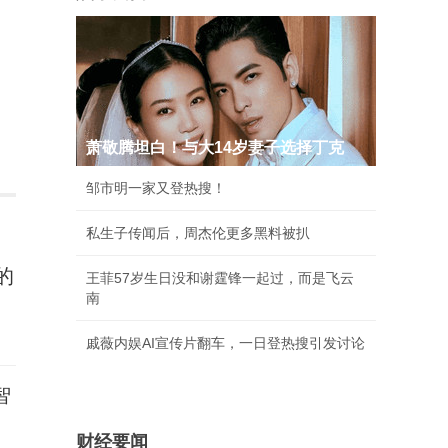
萧敬腾坦白！与大14岁妻子选择丁克
邹市明一家又登热搜！
私生子传闻后，周杰伦更多黑料被扒
的
王菲57岁生日没和谢霆锋一起过，而是飞云
南
戚薇内娱AI宣传片翻车，一日登热搜引发讨论
智
财经要闻