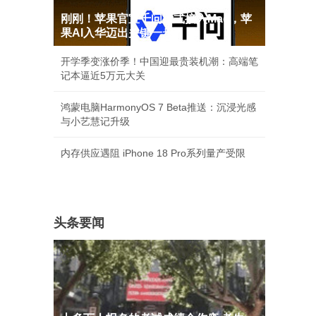
刚刚！苹果官宣千问正式接入Mac，苹
果AI入华迈出关键一步
开学季变涨价季！中国迎最贵装机潮：高端笔
记本逼近5万元大关
鸿蒙电脑HarmonyOS 7 Beta推送：沉浸光感
与小艺慧记升级
内存供应遇阻 iPhone 18 Pro系列量产受限
头条要闻