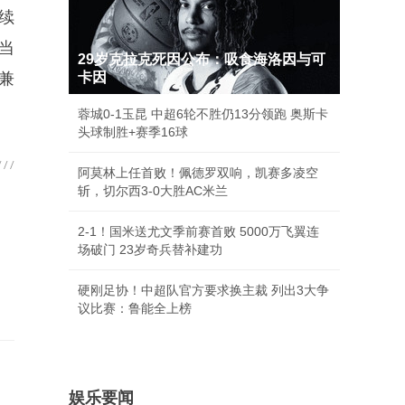
续
当
29岁克拉克死因公布：吸食海洛因与可
兼
卡因
蓉城0-1玉昆 中超6轮不胜仍13分领跑 奥斯卡
头球制胜+赛季16球
阿莫林上任首败！佩德罗双响，凯赛多凌空
斩，切尔西3-0大胜AC米兰
2-1！国米送尤文季前赛首败 5000万飞翼连
场破门 23岁奇兵替补建功
硬刚足协！中超队官方要求换主裁 列出3大争
议比赛：鲁能全上榜
娱乐要闻