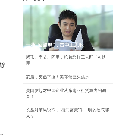
一枚“回旋镖”，击中王思聪
腾讯、字节、阿里，抢着给打工人配「AI助
理」
货
凌晨，突然下挫！美存储巨头跳水
美国发起对中国企业从东南亚租赁算力的调
查！
长鑫对苹果说不，“胡润富豪”朱一明的硬气哪
来？