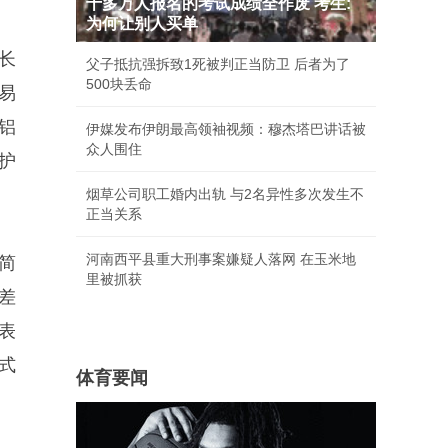
十多万人报名的考试成绩全作废 考生:
为何让别人买单
在长
父子抵抗强拆致1死被判正当防卫 后者为了
500块丢命
易
铝
伊媒发布伊朗最高领袖视频：穆杰塔巴讲话被
众人围住
护
烟草公司职工婚内出轨 与2名异性多次发生不
正当关系
河南西平县重大刑事案嫌疑人落网 在玉米地
简
里被抓获
差
表
式
体育要闻