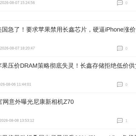
26-08-07 15:24:56
0
跟贴
0
美国急了！要求苹果禁用长鑫芯片，硬逼iPhone涨价
26-08-07 18:20:47
0
跟贴
0
苹果压价DRAM策略彻底失灵！长鑫存储拒绝低价供
6-08-06 11:44:01
0
跟贴
0
官网意外曝光尼康新相机Z70
026-08-08 13:53:12
1
跟贴
1