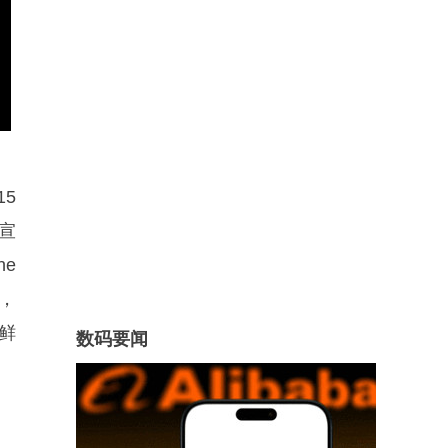
15
点宣
ne
属，
鲜
数码要闻