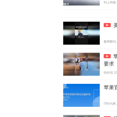
码上闲叙 20
极果酷玩 20
要求
快科技 202
苹果
IT时代网 2