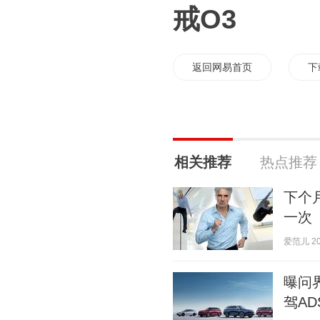
戒O3
返回网易首页
下
相关推荐
热点推荐
下个
一次
爱范儿 202
曝问界
驾AD