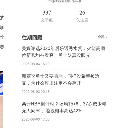
一起聊聊篮球的那些事
337
26
的
文章数
关注度
加
比
往期回顾
全部
赛
美媒评选2020年后乐透秀水货：火箭高顺
位新秀均被看衰，勇士队真没眼光
2026-08-04 16:20
新赛季勇士又要啃老，同样没希望被透
支，为什么库里注定不会离开
2026-08-03 20:18
离开NBA倒计时？场均15+6，37岁威少却
无人问津， 退役概率高达42%
2026-08-03 17:33