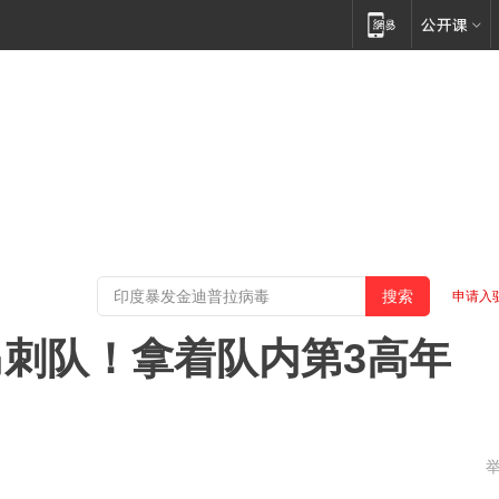
申请入
刺队！拿着队内第3高年