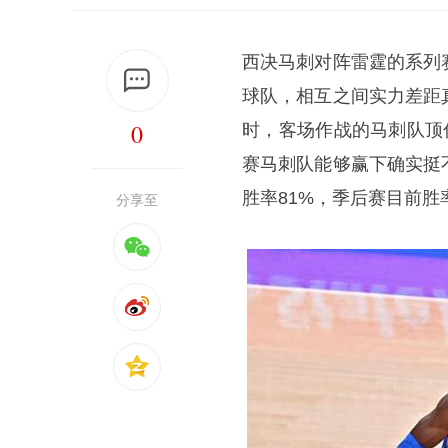
西决马刺对阵雷霆的系列
球队，相互之间实力差距
0
时，客场作战的马刺队顶住
赛马刺队能够赢下确实挺
胜率81%，季后赛目前胜
分享至