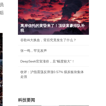
员
后
离岸信托的黄昏来了！顶级富豪排队补
税
谷歌AI大换血，背后究竟发生了什么？
张一鸣，罕见发声
DeepSeek官宣涨价，且“幅度较大”！
收评：沪指震荡反弹涨0.57% 煤炭板块集体
走强
科技要闻