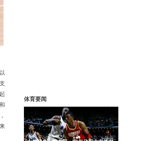
以
支
起
体育要闻
和
，
来