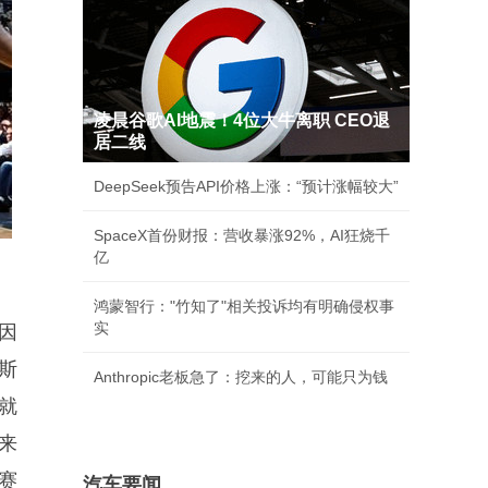
凌晨谷歌AI地震！4位大牛离职 CEO退
居二线
DeepSeek预告API价格上涨：“预计涨幅较大”
SpaceX首份财报：营收暴涨92%，AI狂烧千
亿
鸿蒙智行："竹知了"相关投诉均有明确侵权事
实
因
斯
Anthropic老板急了：挖来的人，可能只为钱
就
来
赛
汽车要闻