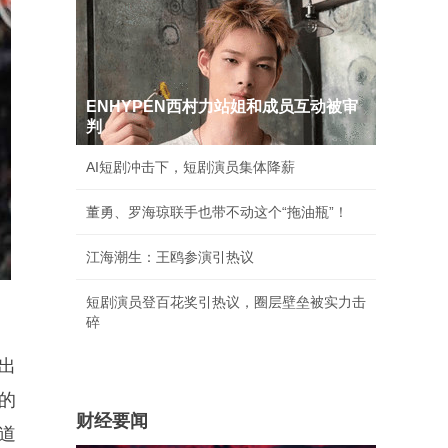
ENHYPEN西村力站姐和成员互动被审
判
AI短剧冲击下，短剧演员集体降薪
董勇、罗海琼联手也带不动这个“拖油瓶”！
江海潮生：王鸥参演引热议
短剧演员登百花奖引热议，圈层壁垒被实力击
碎
出
的
财经要闻
道