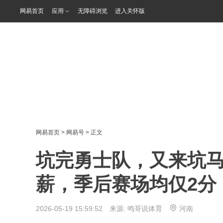
网易首页
应用
无障碍浏览
进入关怀版
网易首页
>
网易号
> 正文
坑完勇士队，又来坑马
薪，季后赛场均仅2分
2026-05-19 15:59:52 来源:
鸣哥说体育
河南