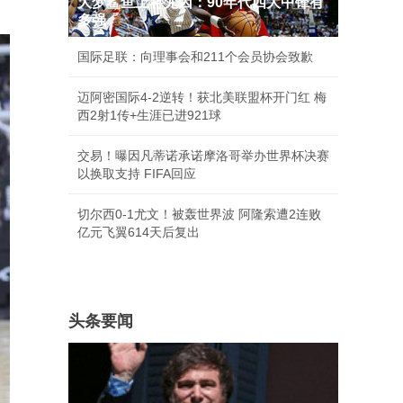
大梦鲨鱼上将尤因：90年代四大中锋有
多强
国际足联：向理事会和211个会员协会致歉
迈阿密国际4-2逆转！获北美联盟杯开门红 梅
西2射1传+生涯已进921球
交易！曝因凡蒂诺承诺摩洛哥举办世界杯决赛
以换取支持 FIFA回应
切尔西0-1尤文！被轰世界波 阿隆索遭2连败
亿元飞翼614天后复出
头条要闻