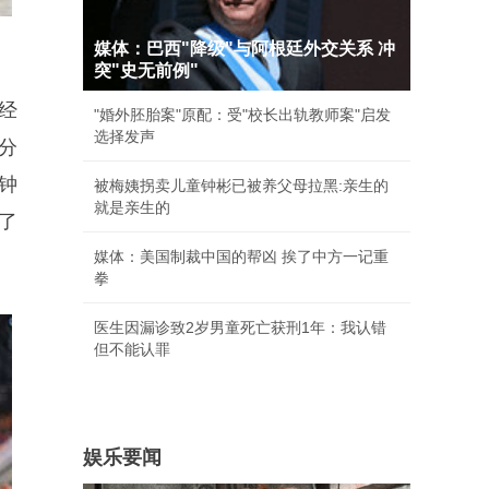
媒体：巴西"降级"与阿根廷外交关系 冲
突"史无前例"
经
"婚外胚胎案"原配：受"校长出轨教师案"启发
选择发声
分
钟
被梅姨拐卖儿童钟彬已被养父母拉黑:亲生的
就是亲生的
了
媒体：美国制裁中国的帮凶 挨了中方一记重
拳
医生因漏诊致2岁男童死亡获刑1年：我认错
但不能认罪
娱乐要闻