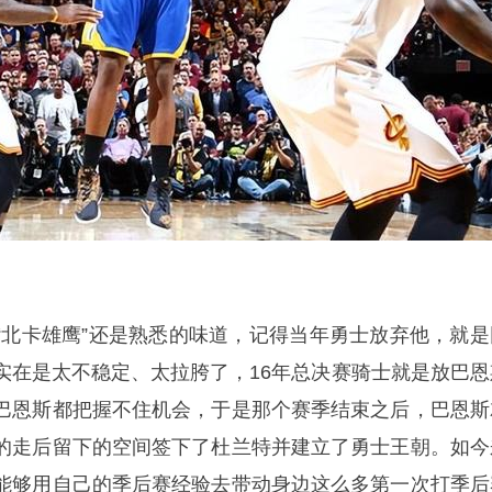
“北卡雄鹰”还是熟悉的味道，记得当年勇士放弃他，就是
实在是太不稳定、太拉胯了，16年总决赛骑士就是放巴恩
巴恩斯都把握不住机会，于是那个赛季结束之后，巴恩斯
的走后留下的空间签下了杜兰特并建立了勇士王朝。如今
能够用自己的季后赛经验去带动身边这么多第一次打季后