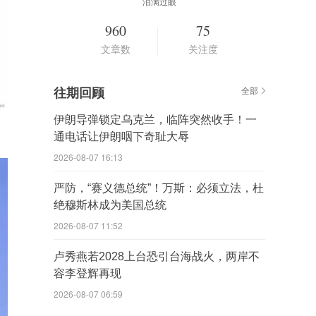
泪满过眼
960
75
文章数
关注度
往期回顾
全部
伊朗导弹锁定乌克兰，临阵突然收手！一
通电话让伊朗咽下奇耻大辱
2026-08-07 16:13
严防，“赛义德总统”！万斯：必须立法，杜
绝穆斯林成为美国总统
2026-08-07 11:52
卢秀燕若2028上台恐引台海战火，两岸不
容李登辉再现
2026-08-07 06:59