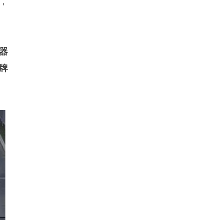
，
器
牌