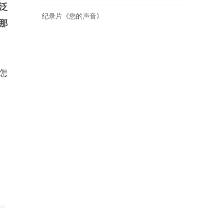
泛
纪录片《您的声音》
那
怎