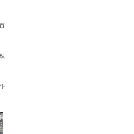
百
然
斗