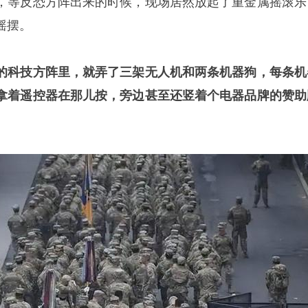
，等反恐方阵出来的时候，现场居然放起了重金属摇滚乐
摇摆。
的科技方阵里，就弄了三架无人机和两条机器狗，每条机
拿着遥控器在那儿按，旁边甚至还竖着个电器品牌的赞助