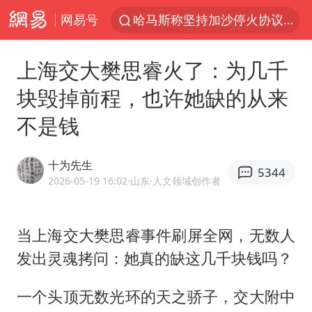
哈马斯称坚持加沙停火协议路线图
网易号
浙江省甬江发生2026年第1号洪水
上海交大樊思睿火了：为几千
白海豚对华东华北影响会大于巴威
块毁掉前程，也许她缺的从来
央视新主播李秋莹母校发文祝贺
不是钱
独闯南太行的失联女生最后轨迹已确认
上门女婿出轨女邻居多年被判重婚罪
十为先生
5344
国足U17与阿森纳决赛取消 并列冠军
2026-05-19 16:02
·山东
·人文领域创作者
浙江近300条预警生效中 今夜大部暴雨
香港刷新1884年以来最高气温纪录
当上海交大
樊思睿
事件刷屏全网，无数人
上海全力守护市民“菜篮子”
发出灵魂拷问：她真的缺这几千块钱吗？
以军士兵把枪口对准中国记者
一个头顶无数光环的天之骄子，交大附中
暑期研学游升温 在旅途中增长知识