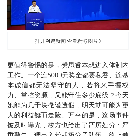
打开网易新闻 查看精彩图片
更值得警惕的是，樊思睿本想进入体制内
工作。一个连5000元奖金都要私吞、连基
本诚信都无法坚守的人，若将来手握权
力、掌控资源，又能守住多少底线？今天
她能为几千块撒谎造假，明天就可能为更
大的利益铤而走险。万幸的是，这场事件
被及时曝光，校方也给出了严厉处分：严
重警告、调出入党积极分子队伍、终止储