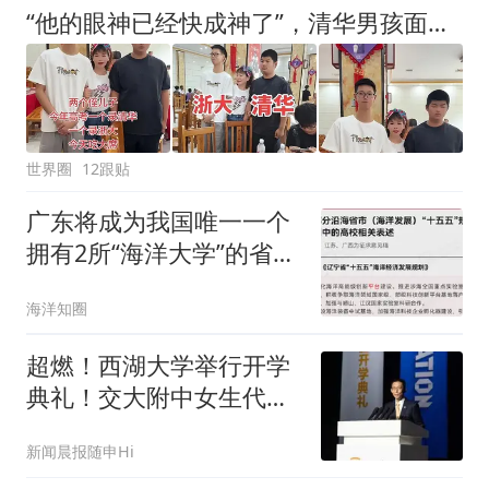
“他的眼神已经快成神了”，清华男孩面相火了，网友：感觉他在四维空间
世界圈
12跟贴
广东将成为我国唯一一个
拥有2所“海洋大学”的省
份！部分沿海省市（海洋
海洋知圈
发展）“十五五”规划中的
高校相关表述！
超燃！西湖大学举行开学
典礼！交大附中女生代表
新生发言！姚明寄语
新闻晨报随申Hi