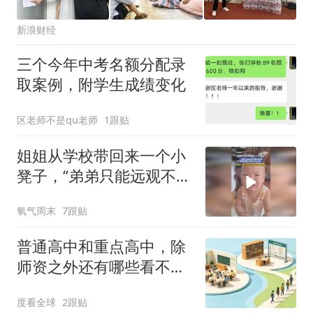
新浪财经
三个今年中考名额分配录
取案例，附学生成绩变化
区老师不是qu老师
1跟贴
姐姐从学校带回来一个小
凳子，“弟弟只能远观不能
近玩焉，看到姐姐走过来
氧气周末
7跟贴
立马让座”
普通高中和重点高中，除
师资之外还有哪些看不见
的差距？
度看全球
2跟贴