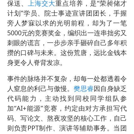
保送、
上海交大
重点培养，是“荣昶储才
猫咪过火把节被抹成黑猫
计划”学员、院士事迹宣讲团团长，手握
BLG经理辟谣Bin离队
旁人梦寐以求的光明前程，却为了一笔
5000元的竞赛奖金，编织出一连串拙劣又
曹颖儿子首次演长剧
刺眼的谎言，一步步亲手砸碎自己多年积
“开学三件套”全线暴涨
攒的口碑与未来。这份荒唐，远比金钱本
总书记点赞的非遗苗绣焕发新生机
身更令人脊背发凉。
事件的脉络并不复杂，却每一处都透着令
人窒息的利己与傲慢。
樊思睿
因自身缺乏
代码能力，主动找到同校同学组队参
加“AI+能源”竞赛，约定由对方承担写代
码、写论文、熬夜攻坚的核心工作，自己
则负责PPT制作、演讲等辅助事务。当团