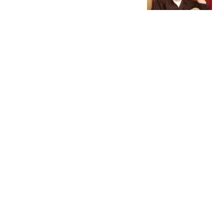
了"
大风新闻
9岁男孩被巨浪卷走近48
小时 目击者：保安曾喊话
劝阻
大风新闻
国内车市"冰火两重天":5
万小车卖不动 40万以上的
抢购
中国新闻周刊
知名主持人被指出轨多年
生两子前妻怒告小三 法院
判了
南方都市报
热搜