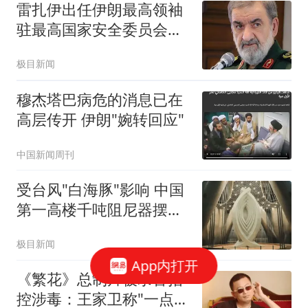
雷扎伊出任伊朗最高领袖
驻最高国家安全委员会代
表
极目新闻
穆杰塔巴病危的消息已在
高层传开 伊朗"婉转回应"
中国新闻周刊
受台风"白海豚"影响 中国
第一高楼千吨阻尼器摆动
明显
极目新闻
App内打开
《繁花》总制片被录音指
控涉毒：王家卫称"一点够