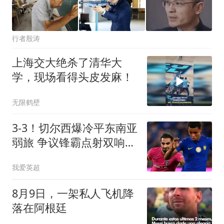
行者殷涛
上海交大绝杀了清华大
学，现场看得头皮发麻！
无限鹤壁
3-3！切尔西爆冷平东南亚
弱旅 争议锋霸点射双响
双方屡次激烈冲突
我爱英超
8月9日，一架私人飞机降
落在阿根廷