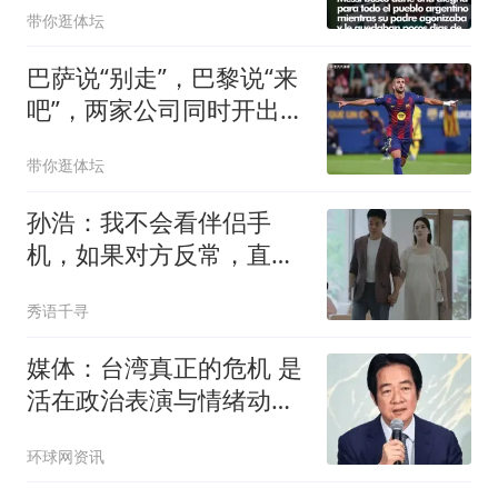
带你逛体坛
巴萨说“别走”，巴黎说“来
吧”，两家公司同时开出了
让人心动的条件，换谁都
带你逛体坛
得纠结
孙浩：我不会看伴侣手
机，如果对方反常，直接
走人
秀语千寻
媒体：台湾真正的危机 是
活在政治表演与情绪动员
之中
环球网资讯