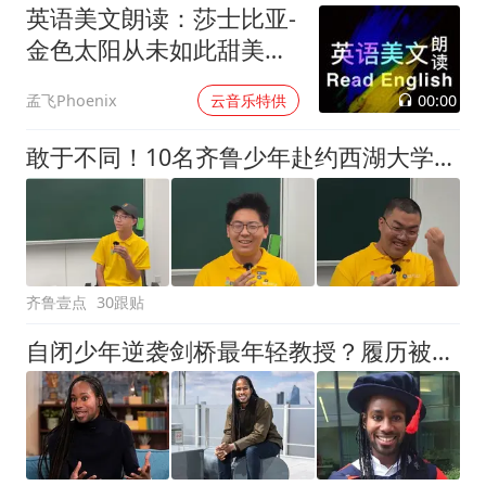
英语美文朗读：莎士比亚-
金色太阳从未如此甜美吻
过
00:00
孟飞Phoenix
云音乐特供
敢于不同！10名齐鲁少年赴约西湖大学！他们是谁？为何而选？
齐鲁壹点
30跟贴
自闭少年逆袭剑桥最年轻教授？履历被扒全是假的！