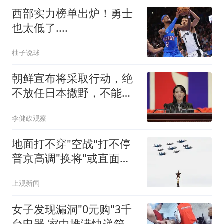
西部实力榜单出炉！勇士
也太低了....
柚子说球
朝鲜宣布将采取行动，绝
不放任日本撒野，不能让
人类再遭灾祸
李健政观察
地面打不穿"空战"打不停
普京高调"换将"或直面消
耗战
上观新闻
女子发现漏洞"0元购"3千
台电器 家中堆满快递箱