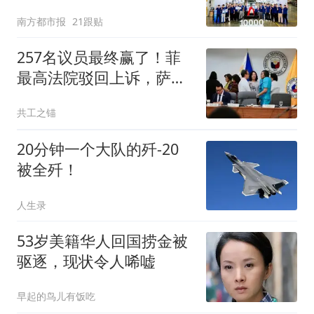
增130%
南方都市报
21跟贴
257名议员最终赢了！菲
最高法院驳回上诉，萨拉
弹劾案进入终局
共工之锚
20分钟一个大队的歼-20
被全歼！
人生录
53岁美籍华人回国捞金被
驱逐，现状令人唏嘘
早起的鸟儿有饭吃