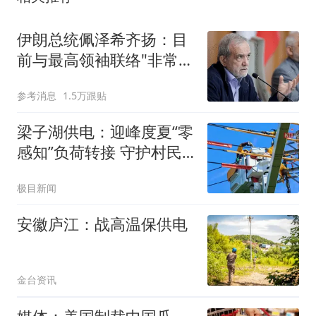
伊朗总统佩泽希齐扬：目
前与最高领袖联络"非常困
难"
参考消息
1.5万跟贴
梁子湖供电：迎峰度夏“零
感知”负荷转接 守护村民
清凉一夏
极目新闻
安徽庐江：战高温保供电
金台资讯