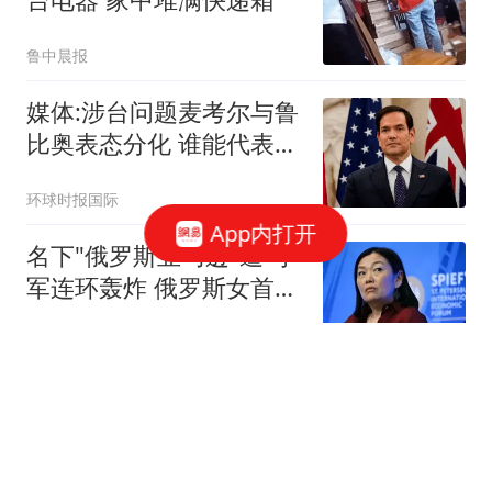
鲁中晨报
媒体:涉台问题麦考尔与鲁
比奥表态分化 谁能代表华
盛顿
环球时报国际
App内打开
名下"俄罗斯亚马逊"遭乌
军连环轰炸 俄罗斯女首富
怒了
现代快报
亲人均离去女孩8岁独居
床头放菜刀 被老师"收
养"后逆袭
环球网资讯