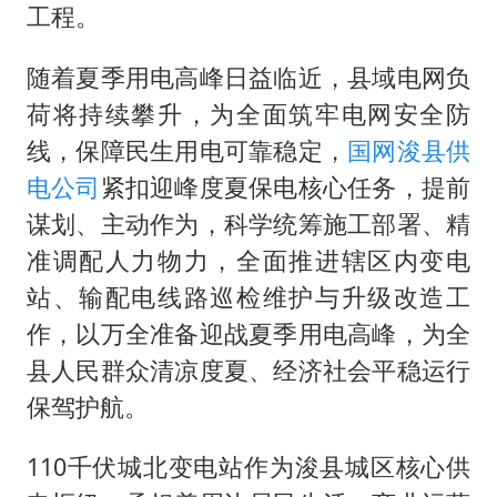
工程。
中国养老床位“三连降”
法国下周开始禁止未经同意的电话营销
随着夏季用电高峰日益临近，县域电网负
荷将持续攀升，为全面筑牢电网安全防
多地要求领导干部带头休假
线，保障民生用电可靠稳定，
国网浚县供
女子利用漏洞0元薅走3000多件家电
电公司
紧扣迎峰度夏保电核心任务，提前
贵州轮胎子公司获美国退税8136万
谋划、主动作为，科学统筹施工部署、精
东方甄选被判赔偿江小白30万元
准调配人力物力，全面推进辖区内变电
奋进开新局 实干挑大梁
站、输配电线路巡检维护与升级改造工
作，以万全准备迎战夏季用电高峰，为全
县人民群众清凉度夏、经济社会平稳运行
保驾护航。
110千伏城北变电站作为浚县城区核心供