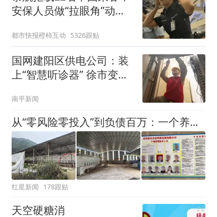
安保人员做“拉眼角”动
作，泰国机场最新回应：
都市快报橙柿互动
5326跟贴
拒绝登机决定由航司作
出；亲历者：曾承诺免费
国网建阳区供电公司：装
改签但没兑现
上“智慧听诊器” 徐市变电
站选线装置升级
南平新闻
从“零风险零投入”到负债百万：一个养牛项目崩盘后，谁该为农户的贷款买单丨红星调查
红星新闻
178跟贴
天空硬糖消