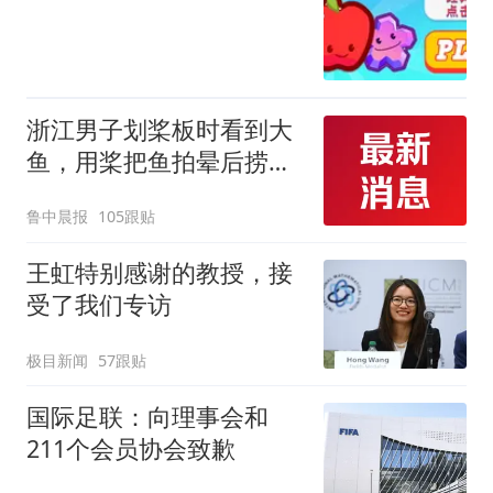
浙江男子划桨板时看到大
鱼，用桨把鱼拍晕后捞
起；当事人：鱼重7斤6
鲁中晨报
105跟贴
两，做成红烧辣子鱼块，
味道很好
王虹特别感谢的教授，接
受了我们专访
极目新闻
57跟贴
国际足联：向理事会和
211个会员协会致歉