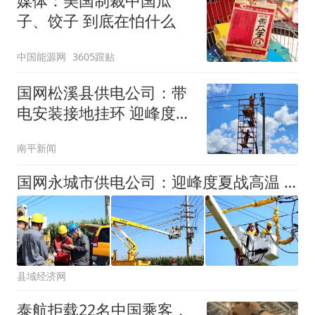
媒体：美国制裁中国瓜
子、饺子 到底在怕什么
中国能源网
3605跟贴
国网松溪县供电公司：带
电安装接地挂环 迎峰度夏
添保障
南平新闻
国网永城市供电公司：迎峰度夏战高温 全力保供护民生
县域经济网
泰航拒载22名中国乘客，