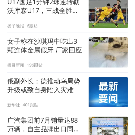
U17国足1分钟2球逆转勒
沃库森U17，三战全胜！
赵松源替补登场传射建功
扬子晚报
6跟贴
女子称在沙琪玛中吃出3
颗连体金属假牙 厂家回应
极目新闻
196跟贴
俄副外长：德推动乌局势
升级或致自身陷入灾难
新华社
401跟贴
广汽集团前7月销量达88
万辆，自主品牌出口同比