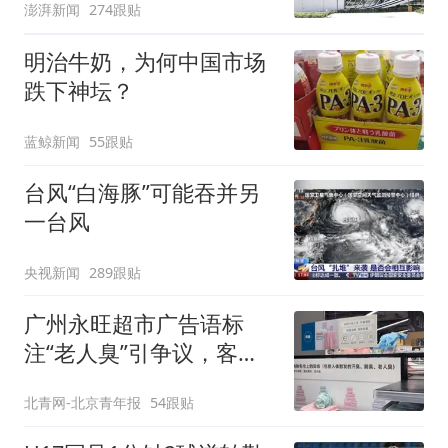
澎湃新闻
274跟贴
明治牛奶，为何中国市场
跌下神坛？
蓝鲸新闻
55跟贴
台风“白海豚”可能吞并另
一台风
央视新闻
289跟贴
广州永旺超市广告语标
注“老人臭”引争议，客服
回应
北青网-北京青年报
54跟贴