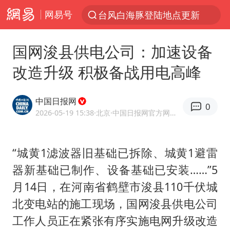
台风白海豚登陆地点更新
网易号
以“新”破局 首发经济点亮城市消费活力
台风白海豚进入48小时警戒线
国网浚县供电公司：加速设备
佛得角门将亮相智利俱乐部主场
改造升级 积极备战用电高峰
中方回应是否在太平洋海底开采稀土
中国日报网
宇树科技发行价格150.80元/股
0
2026-05-19 15:38
·北京
·中国日报网官方网易号
看守所辅警收受10万获刑1年
宇树科技王兴兴身家有望超200亿元
“城黄1滤波器旧基础已拆除、城黄1避雷
五粮液渠道价一箱上涨近百元
器新基础已制作、设备基础已安装……”5
CIA被曝已秘密设立古巴工作组
月14日，在河南省鹤壁市浚县110千伏城
北变电站的施工现场，国网浚县供电公司
U17国足1分钟轰2球
工作人员正在紧张有序实施电网升级改造
泰国一女公务员妆容引争议 本人回应