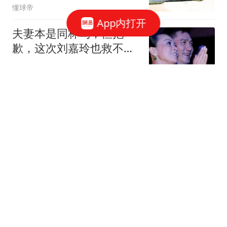
懂球帝
App内打开
夫妻本是同林鸟，但抱
歉，这次刘嘉玲也救不了
八面玲珑的梁朝伟
调侃国际观点
重大升级，中国军报改变
对菲称呼，增兵黄岩岛，
奉陪到底
仁慈的视角
印度手伸太长了，要水文
信息还不够，还想打探中
国雅江项目细节
窥史