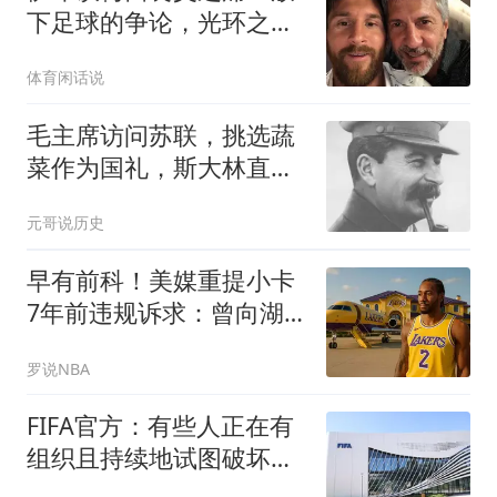
下足球的争论，光环之下
他只是一名普通儿子
体育闲话说
毛主席访问苏联，挑选蔬
菜作为国礼，斯大林直
言：让周总理来谈判
元哥说历史
早有前科！美媒重提小卡
7年前违规诉求：曾向湖
人索要股权飞机房产代言
罗说NBA
FIFA官方：有些人正在有
组织且持续地试图破坏
FIFA及其主席