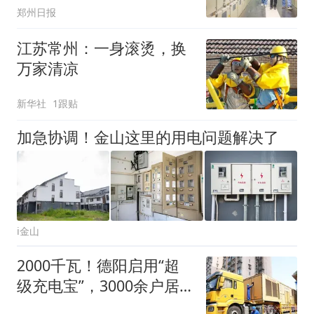
郑州日报
江苏常州：一身滚烫，换
万家清凉
新华社
1跟贴
加急协调！金山这里的用电问题解决了
i金山
2000千瓦！德阳启用“超
级充电宝”，3000余户居
民停电“零感知”