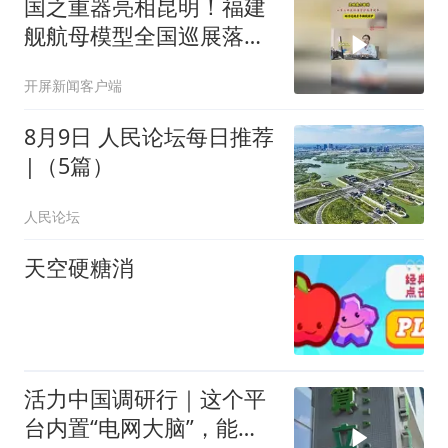
国之重器亮相昆明！福建
舰航母模型全国巡展落地
昆明爱尔眼科，展期至8
开屏新闻客户端
月16日
8月9日 人民论坛每日推荐
|（5篇）
人民论坛
天空硬糖消
活力中国调研行｜这个平
台内置“电网大脑”，能实