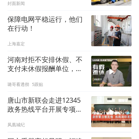
封面新闻
保障电网平稳运行，他们
在行动！
上海嘉定
河南对拒不安排休假、不
支付未休假报酬单位，快
速立案、限期整改
璐哥看透彻
5跟贴
唐山市新联会走进12345
政务热线平台开展专项调
研
凤凰城纪