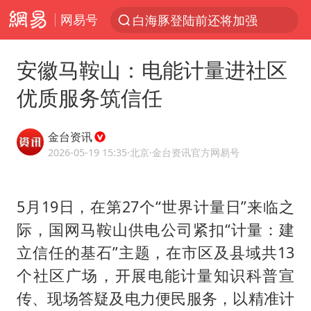
网易号
白海豚登陆前还将加强
光影经济撬动暑期消费新蓝海
安徽马鞍山：电能计量进社区
河南重大刑案嫌犯夏某钢落网
优质服务筑信任
国乒女单三将晋级四强
选专业别因“热门”窄化“热爱”
金台资讯
三警齐发！多地10级以上雷暴大风
2026-05-19 15:35
·北京
·金台资讯官方网易号
情侣平潭拍日出坠崖1死1伤
5月19日，在第27个“世界计量日”来临之
日本发布排名：“中国第一，美日德韩英法居后”
际，国网马鞍山供电公司紧扣“计量：建
茅台部分直营店飞天茅台提价
立信任的基石”主题，在市区及县域共13
白海豚将正面袭击贯穿浙江
个社区广场，开展电能计量知识科普宣
宇树王兴兴被问了360多个问题
传、现场答疑及电力便民服务，以精准计