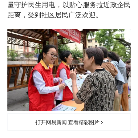
上四休三，但降薪1000元，你接受吗？
量守护民生用电，以贴心服务拉近政企民
几元成本的AI广告导致千万市值蒸发
距离，受到社区居民广泛欢迎。
唐田赛前发布会上引用《孙子兵法》
台当局重金为“台独”织“皇帝新衣”
郑丽文：台湾从来没有“独立”过
商场现钱学森巨幅海报 负责人回应
老挝国会主席赛宋蓬逝世
乐享全民健身 共筑健康中国
打开网易新闻 查看精彩图片