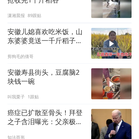
潇湘晨报
89跟贴
安徽儿媳喜欢吃米饭，山
东婆婆竟送一千斤稻子，
老公的话让人感动
剪狗毛的倩哥
安徽寿县街头，豆腐脑2
块钱一碗
叫我栗子
1跟贴
癌症已扩散至骨头！拜登
之子含泪曝光：父亲极度
痛苦，却一声不吭
知法而形