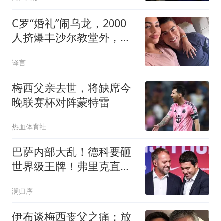
C罗“婚礼”闹乌龙，2000
人挤爆丰沙尔教堂外，真
新娘哭笑不得
译言
梅西父亲去世，将缺席今
晚联赛杯对阵蒙特雷
热血体育社
巴萨内部大乱！德科要砸
世界级王牌！弗里克直接
说不
澜归序
伊布谈梅西丧父之痛：放