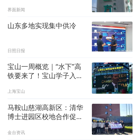
时预测7天内电价走势，
界面新闻
数据中心靠它既能省电又
能赚钱
山东多地实现集中供冷
日照日报
宝山一周概览｜“水下”高
铁要来了！宝山学子入选
国家队！……欲知详情→
上海宝山
马鞍山慈湖高新区：清华
博士进园区校地合作促发
展
金台资讯