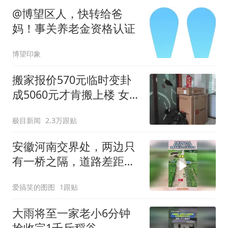
@博望区人，快转给爸
妈！事关养老金资格认证
博望印象
搬家报价570元临时变卦
成5060元才肯搬上楼 女子
傻眼
极目新闻
2.3万跟贴
安徽河南交界处，两边只
有一桥之隔，道路差距没
对比就没伤害！
爱搞笑的图图
1跟贴
大雨将至一家老小6分钟
抢收完1千斤稻谷