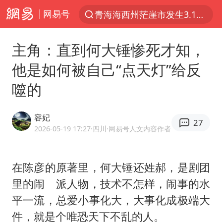
网易号
青海海西州茫崖市发生3.1级地震
以“新”破局 首发经济点亮城市消费活力
主角：直到何大锤惨死才知，
我国编制完成新版全月地质图
他是如何被自己“点天灯”给反
台风白海豚登陆地点更新
噬的
看守所辅警收受10万获刑1年
台风白海豚进入48小时警戒线
容妃
27
吉林一“温度计大楼”读数爆表
2026-05-19 17:27
·四川
·网易号人文内容作者
24小时不关空调 电费会更低吗
宇树科技王兴兴身家有望超200亿元
在陈彦的原著里，
何大锤
还姓郝，是剧团
里的闹 派人物，技术不怎样，闹事的水
村民谈“梅姨”：叫的其实是“媒姨”
平一流，总爱小事化大，大事化成极端大
中国养老床位“三连降”
件，就是个唯恐天下不乱的人。