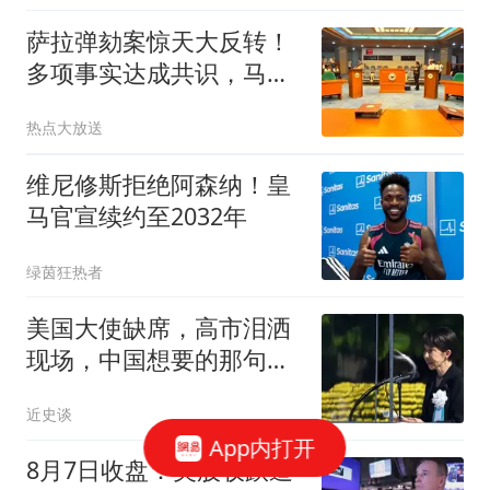
萨拉弹劾案惊天大反转！
多项事实达成共识，马科
斯拍桌子也得认
热点大放送
维尼修斯拒绝阿森纳！皇
马官宣续约至2032年
绿茵狂热者
美国大使缺席，高市泪洒
现场，中国想要的那句
话，日本终于说出口
近史谈
App内打开
8月7日收盘：美股收跌道