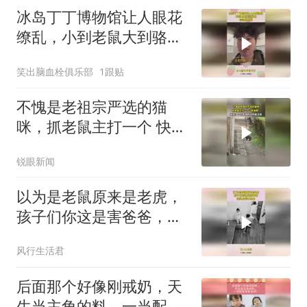
冰岛丁丁博物馆让人眼花
缭乱，小到老鼠大到骆
驼，运动员也有！
笑出脑血栓俱乐部
1跟贴
不愧是老祖宗严选的猫
咪，抓老鼠主打一个 快准
狠
锐眼新闻
以为是老鼠原来是老虎，
孩子们你这是害爸爸，镜
头最后才明白
风行生活君
后面那个好像刚戒奶，天
生当主角的料，一当配角