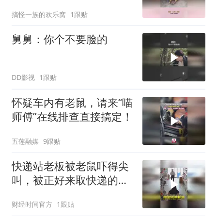
力量！
搞怪一族的欢乐窝
1跟贴
舅舅：你个不要脸的
DD影视
1跟贴
怀疑车内有老鼠，请来“喵
师傅”在线排查直接搞定！
五莲融媒
9跟贴
快递站老板被老鼠吓得尖
叫，被正好来取快递的大
叔一脚解决！
财经时间官方
1跟贴