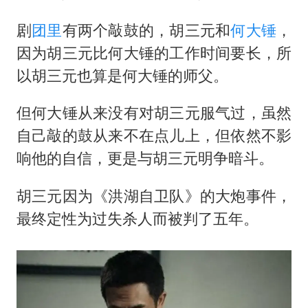
五粮液渠道价一箱上涨近百元
法国下周开始禁止未经同意的电话营销
剧
团里
有两个敲鼓的，胡三元和
何大锤
，
因为胡三元比何大锤的工作时间要长，所
贵州轮胎子公司获美国退税8136万
以胡三元也算是何大锤的师父。
郑国霖回应去景区上班被保安拦下
CIA被曝已秘密设立古巴工作组
但何大锤从来没有对胡三元服气过，虽然
曝韩足协曾为外籍裁判安排性招待
自己敲的鼓从来不在点儿上，但依然不影
响他的自信，更是与胡三元明争暗斗。
萧敬腾：不忍心让妻子承受生育的苦
奋进开新局 实干挑大梁
胡三元因为《洪湖自卫队》的大炮事件，
最终定性为过失杀人而被判了五年。