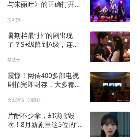
与朱丽叶》的正确打开方
式
文汇报
暑期档最“扑”的剧出现
了？S+级降到A级，连
《九门》都没打过
楚楚号
震惊！网传400多部电视
剧拍完即封存，大多都是
大明星主演，上亿成本打
火山詩话
39跟贴
水漂，为何迟迟播不了
片酬不少拿，却演啥毁
啥！8月新剧里这5位的“戏
混子”该醒醒了!