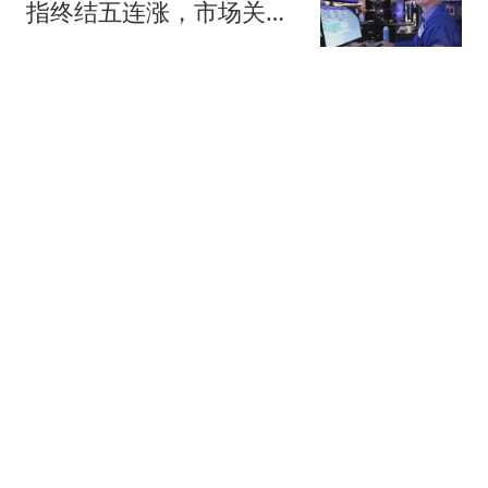
指终结五连涨，市场关注
财报与霍尔木兹海峡重启
新浪财经
协议
CCTV直播，国乒今日赛
程，王艺迪蒯曼轻松，男
单硬刚张本智和！
体坛侃侃球
今日立秋，牢记 1 不洗 2
不做吃 3 样，老传统别丢
身子舒坦
开心美食白科
英超劲旅重磅官宣！4000
万镑签下23岁曼城替补门
将 成队史标王