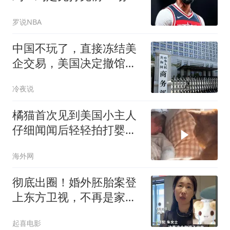
议 双方要互相评估
罗说NBA
中国不玩了，直接冻结美
企交易，美国决定撤馆，
民主党火速甩锅
冷夜说
橘猫首次见到美国小主人
仔细闻闻后轻轻拍打婴儿
小手
海外网
彻底出圈！婚外胚胎案登
上东方卫视，不再是家
丑，成全国警示大案
起喜电影