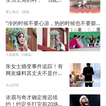
浑身没劲！
爱上热点
1跟贴
“冷的时候不要心凉，热的时候也不要膨胀，秦腔才能走得远”——专访《主角》戏曲指导任小蕾
大风新闻
10跟贴
朱女士婚变事件追踪！有
网友爆料其丈夫不是什么
大老板，总资产5000万以
火山詩话
内，曹某某也有挣钱能
力，不需要靠人包养
浓眉与奇才确定推迟续
约！约定先打完前20场再