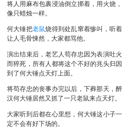
将人用麻布包裹浸油倒立挷着，用火烧，
像只蜡烛一样。
何大锤把
老鼠
烧得到处乱窜着惨叫，听着
让人毛骨悚然，大家都骂他。
演出结束后，老艺人苟存忠因为表演吐火
而猝死，所有人都将这个不好的兆头归因
到了何大锤点天灯上面。
将苟存忠的丧事办完以后，下葬那天，醉
汉何大锤居然又抓了一只老鼠来点天灯。
大家听到后都在心里想，何大锤这小子一
定不会有好下场的。