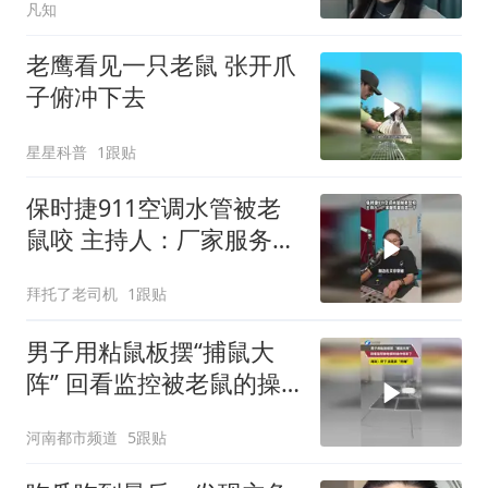
凡知
老鹰看见一只老鼠 张开爪
子俯冲下去
星星科普
1跟贴
保时捷911空调水管被老
鼠咬 主持人：厂家服务要
反思一下
拜托了老司机
1跟贴
男子用粘鼠板摆“捕鼠大
阵” 回看监控被老鼠的操
作惊呆了 网友：坏了 这
河南都市频道
5跟贴
是真“杰瑞”