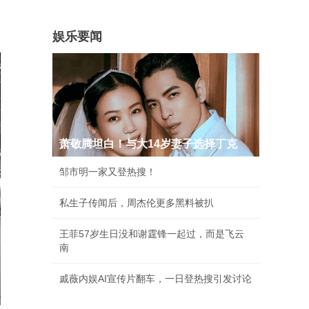
娱乐要闻
萧敬腾坦白！与大14岁妻子选择丁克
邹市明一家又登热搜！
私生子传闻后，周杰伦更多黑料被扒
王菲57岁生日没和谢霆锋一起过，而是飞云
南
戚薇内娱AI宣传片翻车，一日登热搜引发讨论