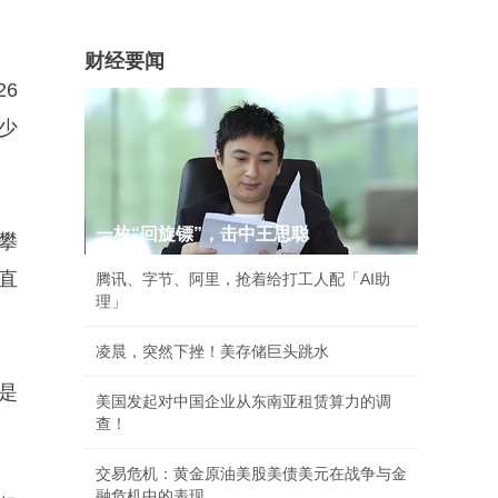
财经要闻
6
少
一枚“回旋镖”，击中王思聪
攀
直
腾讯、字节、阿里，抢着给打工人配「AI助
理」
凌晨，突然下挫！美存储巨头跳水
是
美国发起对中国企业从东南亚租赁算力的调
查！
交易危机：黄金原油美股美债美元在战争与金
融危机中的表现