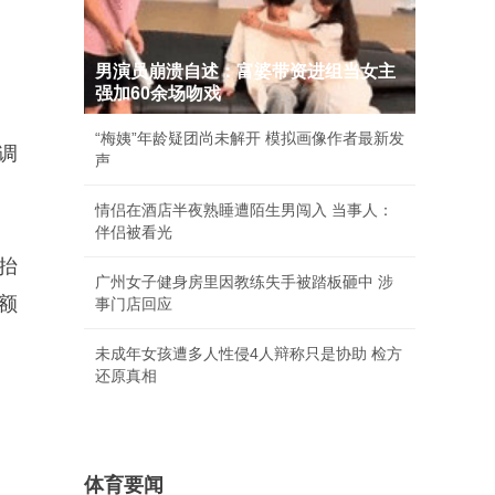
男演员崩溃自述：富婆带资进组当女主
强加60余场吻戏
“梅姨”年龄疑团尚未解开 模拟画像作者最新发
调
声
情侣在酒店半夜熟睡遭陌生男闯入 当事人：
伴侣被看光
抬
广州女子健身房里因教练失手被踏板砸中 涉
额
事门店回应
未成年女孩遭多人性侵4人辩称只是协助 检方
还原真相
体育要闻