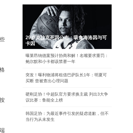
29岁克拉克死因公布：吸食海洛因与可
些
卡因
曝莱昂纳德案预计协商和解！名嘴要求重罚：
鲍尔默和小卡都该禁赛一年
格
突发！曝利物浦将租借巴萨队长1年：明夏可
买断 曾被查出心理问题
硬刚足协！中超队官方要求换主裁 列出3大争
按
议比赛：鲁能全上榜
韩国足协：为最近事件引发的疑虑道歉，但不
当行为从未发生
端