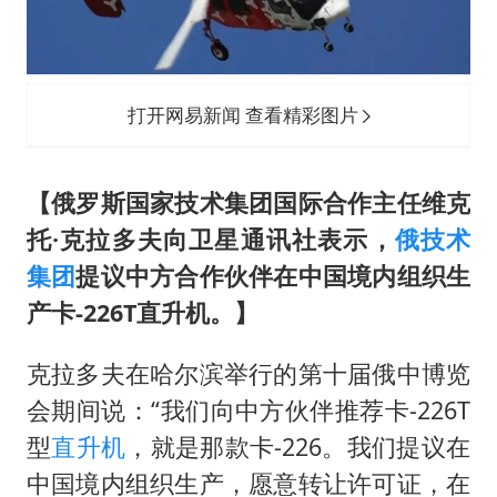
5万小车卖不动 微型代步车集体遇冷
NBA传奇教练老尼尔森去世
手机真会“偷听”我们说话吗
打开网易新闻 查看精彩图片
上半年全球新能源乘用车销量1122万台
加沙约14万栋建筑被完全摧毁
【
俄罗斯国家技术集团国际合作主任维克
从科技创新看开局起步的时与势
托·克拉多夫向卫星通讯社表示，
俄技术
集团
提议中方合作伙伴在中国境内组织生
产卡-226T直升机。
】
克拉多夫在哈尔滨举行的第十届俄中博览
会期间说：“我们向中方伙伴推荐卡-226T
型
直升机
，就是那款卡-226。我们提议在
中国境内组织生产，愿意转让许可证，在