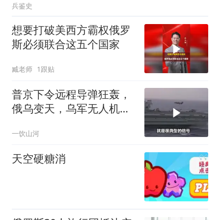
兵鉴史
想要打破美西方霸权俄罗
斯必须联合这五个国家
臧老师
1跟贴
普京下令远程导弹狂轰，
俄乌变天，乌军无人机袭
俄后方
一饮山河
天空硬糖消