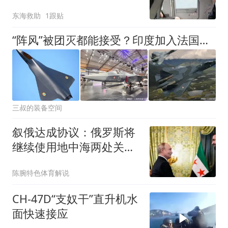
东海救助
1跟贴
“阵风”被团灭都能接受？印度加入法国六代机项目
三叔的装备空间
叙俄达成协议：俄罗斯将
继续使用地中海两处关键
基地
陈腕特色体育解说
CH-47D“支奴干”直升机水
面快速接应