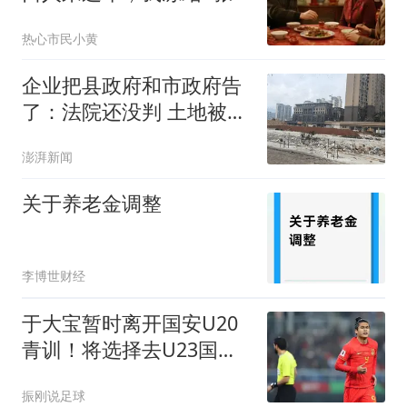
黑卡，回娘家睡
热心市民小黄
企业把县政府和市政府告
了：法院还没判 土地被拍
卖了
澎湃新闻
关于养老金调整
李博世财经
于大宝暂时离开国安U20
青训！将选择去U23国
足，辅佐安东尼奥
振刚说足球