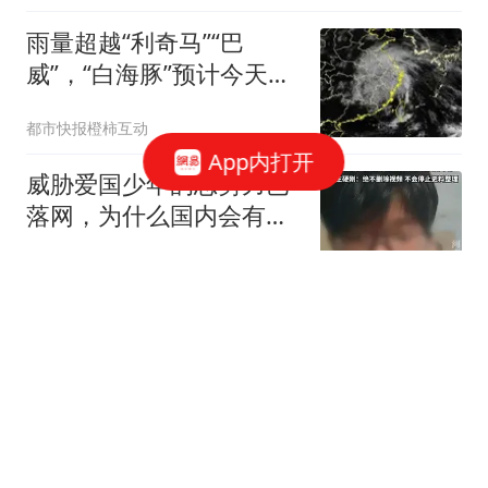
雨量超越“利奇马”“巴
威”，“白海豚”预计今天中
午前后移出浙江！杭深铁
都市快报橙柿互动
路、杭台高铁、杭温高
App内打开
铁、沪昆高铁等多条线路
威胁爱国少年的恶势力已
列车恢复开行
落网，为什么国内会有如
此多“精日分子”
浯江孤舟
8月10日关键节点！延后
一月，今年养老金上调希
望大吗？
陈博世财经
越打越富裕，U17国足支