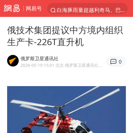
网易号
白海豚雨量超越利奇马、巴威
人形机器人第一股
俄技术集团提议中方境内组织
上海地铁4条线路全线停运
生产卡-226T直升机
宇树申购 中一签有望赚20万元
4.2平卫生间补漏注胶花1.55万
俄罗斯卫星通讯社
0
白海豚路径图
2026-05-19 15:01
·北京
·俄罗斯卫星通讯社官方网易号
武汉3名城管协管员殴打摊主被刑拘
律师谈贾冰私人饭局被偷拍
男子结婚8年3个女儿都不是亲生
多地银行上调存款利率
面对面丨蔡磊：与渐冻症抗争 纵使不敌 也不屈服