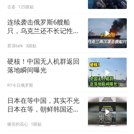
古姿
125跟贴
连续袭击俄罗斯6艘船
只，乌克兰还不长记性，
俄将发动更猛烈报复
君清talk
3跟贴
硬核！中国无人机群返回
落地瞬间曝光
RT今日俄罗斯
日本在等中国，其实不光
日本在等，朝鲜韩国还有
俄罗斯！
爆笑的花心
1跟贴