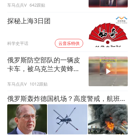
车马点兵V
642跟贴
探秘上海3日团
00:00
科学史平话
云音乐特供
俄罗斯防空部队的一辆皮
卡车，被乌克兰大黄蜂无
人机锁定炸毁
车马点兵V
1012跟贴
俄罗斯轰炸德国机场？高度警戒，航班暂停，无人机恐慌笼罩德国