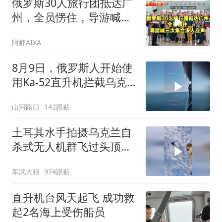
俄罗斯30人旅行团抵达广
州，全员愣住，导游喊三
次集合没人应声
阿虾AIXA
8月9日，俄罗斯人开始使
用Ka-52直升机拦截乌克
兰攻击无人机
山河路口
142跟贴
土耳其水手拍摄乌克兰自
杀式无人机群飞过头顶攻
击黑海的俄罗斯船只
军武大狼
974跟贴
直升机台风天起飞 成功救
起2名海上受伤船员