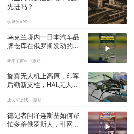
先进吗？
钛媒体APP
乌克兰境内一日本汽车品
牌仓库在俄罗斯发动的袭
击中被摧毁！
未来宇宙w
1跟贴
旋翼无人机上高原，印军
后勤新支柱，HAL无人化
野心藏不住了
止戈军是我
1跟贴
德记者问泽连斯基如何帮
忙多杀俄罗斯人，引网友
热议