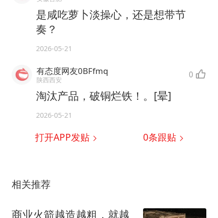
是咸吃萝卜淡操心，还是想带节
奏？
2026-05-21
有态度网友0BFfmq
0
陕西西安
淘汰产品，破铜烂铁！。[晕]
2026-05-21
打开APP发贴
0
条跟贴
相关推荐
商业火箭越造越粗，就越