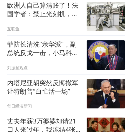
欧洲人自己算清账了！法
国学者：禁止光刻机，
美、欧反成最大输家
互联鱼
菲防长清洗“亲华派”，副
总统反戈一击，小马科斯
突然就被架上了
刘振起观点
内塔尼亚胡突然反悔撤军
让特朗普“白忙活一场”
每日经济新闻
丈夫年薪3万婆婆却请21
口人来过年，我冻结4张