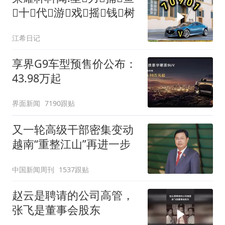
十代游戏摇钱树
江希日记
享界G9车型预售价公布：
43.98万起
界面新闻
7190跟贴
又一轮高级干部密集变动
越南“重整江山”再进一步
中国新闻周刊
1537跟贴
赵云是聘请的公司高管，
张飞是董事会股东