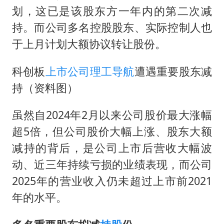
日本籍女网红在韩直播时自杀身亡
划，这已是该股东方一年内的第二次减
持。而公司多名控股股东、实际控制人也
李亚鹏向地铁吐血女孩捐99999元
于上月计划大额协议转让股份。
余承东口误将24999元电脑报成2499
总书记关心百姓身边这些民生大事
科创板
上市公司
理工导航
遭遇重要股东减
持（资料图）
虽然自2024年2月以来公司股价最大涨幅
超5倍，但公司股价大幅上涨、股东大额
减持的背后，是公司上市后营收大幅波
动、近三年持续亏损的业绩表现，而公司
2025年的营业收入仍未超过上市前2021
年的水平。