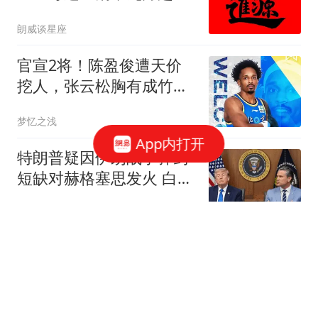
风翻盘
朗威谈星座
官宣2将！陈盈俊遭天价
挖人，张云松胸有成竹，
超级豪阵只差2人！
梦忆之浅
App内打开
特朗普疑因伊朗战事弹药
短缺对赫格塞思发火 白宫
否认
扬子晚报
北京7条公交拟重大调
整！2条线路撤销，通州
门头沟通勤市民速核对
叮当当科技