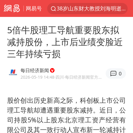
38岁山东财大教授刘海明逝世
网易号
41岁女子为鼓励女儿考上985研究生
美国退回1000亿美元关税
5倍牛股理工导航重要股东拟
24小时不关空调 电费反而更低？
减持股份，上市后业绩变脸近
弹药库存告急 美军补货难
三年持续亏损
河南试行周五下午弹性离岗
银行午休1.5小时 留个窗口行不行
每日经济新闻
0
2026-05-19 14:48
·四川
·每日经济新闻官方网易号
要给全体职工“应休尽休”的底气
“天津之眼”摩天轮附近2人落水
股价创出历史新高之际，科创板上市公司
儿科医生漏诊获刑：我认错但不能认罪
理工导航却遭遇重要股东减持。近日，公
媒体：对美制裁中国的帮凶不必客气
司持股5%以上股东北京理工资产经营有
如何把百年大党建设得更加坚强有力
限公司及其一致行动人宣布新一轮减持计