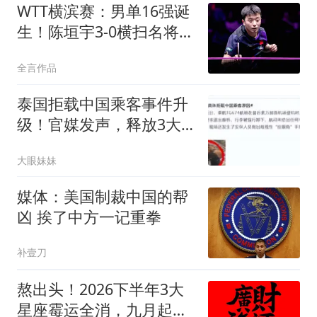
WTT横滨赛：男单16强诞
生！陈垣宇3-0横扫名将，
国乒2胜2负约战张本智
全言作品
和、张禹珍
泰国拒载中国乘客事件升
级！官媒发声，释放3大
信号，这下麻烦了
大眼妹妹
媒体：美国制裁中国的帮
凶 挨了中方一记重拳
补壹刀
熬出头！2026下半年3大
星座霉运全消，九月起逆