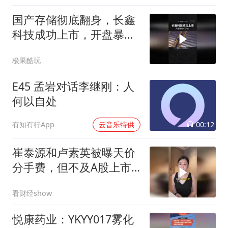
国产存储彻底翻身，长鑫
科技成功上市，开盘暴涨
471%！
极果酷玩
E45 孟岩对话李继刚：人
何以自处
00:12
有知有行App
云音乐特供
崔泰源和卢素英被曝天价
分手费，但不及A股上市
公司？
看财经show
悦康药业：YKYY017雾化