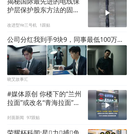
揭秘国际最先进的电线保
护层保护股东方法的固定
原理！
改进型Ye三号机
1跟贴
公司分红我到手9块9，同事最低100万，经理还劝我续签，我笑了：不签了，你们200亿的上市计划也先停一停吧
晓艾故事汇
#媒体原创 你楼下的“兰州
拉面”或改名“青海拉面”，
经营约40年，实际上是青
封面新闻
97跟贴
海人开的，天津72家面馆
已集体更换招牌
荣耀杯科闻:星力捕鱼