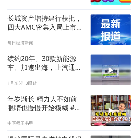
长城资产增持建行获批，
四大AMC密集入局上市银
行
每日经济新闻
续约20年、30款新能源
车、加速出海，上汽通用
下一阶段路线定了！
1号车盟
3跟贴
年岁渐长 精力大不如前
眼睛也慢慢开始模糊 #王
书甲#长沙
中医师王书甲