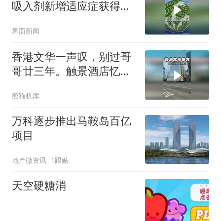
吸入剂新增适应症获得国
家药监局临床试验批准
界面新闻
香港文华一声叹，别过哥
哥廿三年。触景酒店忆芳
华世间再无张国荣
熊猫机库
万科逐步推出马鞍岛百亿
项目
地产微资讯
1跟贴
天空硬糖消