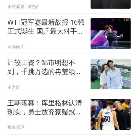
麦粒看剧
3跟贴
WTT冠军赛最新战报 16强
正式诞生 国乒最大对手倒
下 王艺迪迎新对手
云隐南山
计较工资？邹市明想不
到，千挑万选的冉莹颖，
竟给了他最后一击
史之韵
王朝落幕！库里格林认清
现实，勇士放弃豪赌冠
军，体面收官开启过渡
夜白侃球