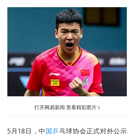
包文婧：二胎很难一碗水端平
香港宏福苑火灾或由烟头引起
浙江台州《告全体市民书》
女主硬加吻戏短剧已下架
郑丽文：台湾从来没有“独立”过
网传《披荆斩棘2026》名单
人民的健康、体质、幸福一脉相承
打开网易新闻 查看精彩图片
5月18日，中
国乒
乓球协会正式对外公示