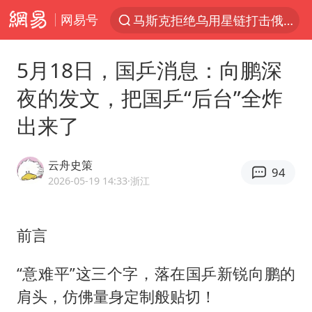
马斯克拒绝乌用星链打击俄境内目标
网易号
解锁各地夏日限定体验
金饰克价一夜涨回1300元
5月18日，国乒消息：向鹏深
富婆带资进组给自己硬加60多场吻戏
夜的发文，把国乒“后台”全炸
男童模仿奥特曼从高处跳下致骨折
出来了
名创优品一次性内裤 颜面尽失
黄金创今年来最大单周涨幅
云舟史策
94
2026-05-19 14:33
·浙江
“六爷”挂一颗出场
白海豚将正面袭击贯穿浙江
前言
视频丨中国东方电气集团原党组副书记、董事宋致远被查
梁家辉：到内地拍戏不是北上是回归
“意难平”这三个字，落在国乒新锐向鹏的
肩头，仿佛量身定制般贴切！
牛津大学一纸声明甩不了锅