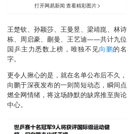
打开网易新闻 查看精彩图片
王楚钦
、孙颖莎、王曼昱、
梁靖崑
、林诗
栋、
周启豪
、蒯曼、王艺迪——共计九位
国乒主力悉数上榜，唯独不见
向鹏
的名
字。
更令人揪心的是，就在名单公布后不久，
向鹏于深夜发布的一则简短动态，瞬间点
燃全网情绪，将这场静默的缺席推至舆论
中心。