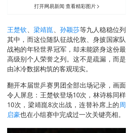
打开网易新闻 查看精彩图片
王楚钦
、
梁靖崑
、
孙颖莎
等九人稳稳位列
其中，而这位随队征战伦敦、身披国家队
战袍的年轻世界冠军，却未能跻身这份最
高级别个人荣誉之列。这不是疏漏，而是
由冰冷数据构筑的客观现实。
翻开本届世乒赛男团全部出场记录，画面
令人屏息：王楚钦登场10次，林诗栋同样
10次，梁靖崑8次出战，连替补席上的
周
启豪
也在小组赛中完成过一次关键亮相。