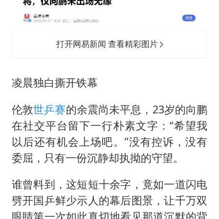
打开网易新闻 查看精彩图片
凌晨独白撕开铁幕
伦敦
世乒赛
的余震尚未平息，23岁的向鹏
在社交平台留下一行朴素文字：“希望我
以后还有机会上场吧。”没有控诉，没有
委屈，只有一份沉静却执拗的守望。
谁曾料到，这短短十余字，竟如一道闪电
劈开国乒鲜少示人的幕后图景，让千万双
眼睛第一次如此真切地看见那道沉默的背