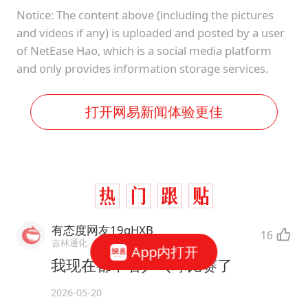
Notice: The content above (including the pictures
and videos if any) is uploaded and posted by a user
of NetEase Hao, which is a social media platform
and only provides information storage services.
打开网易新闻体验更佳
有态度网友19gHXB
16
吉林通化
App内打开
我现在都不看乒乓球比赛了
2026-05-20