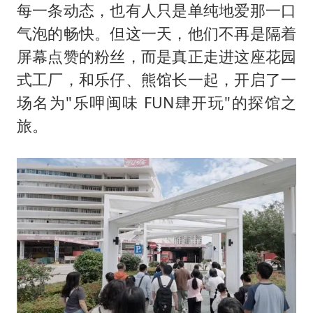
村民谈“梅姨”：叫的其实是“媒姨”
每一条动态，也有人只是单纯地爱那一口
“深圳地面沉降致车辆损坏”不实
气泡的畅快。但这一天，他们不再是隔着
外交部发言人就广岛核爆81周年等答记者问
屏幕点赞的粉丝，而是真正走进这座花园
式工厂，和乐仔、熊馆长一起，开启了一
感觉全东北都在等7号
场名为"乐呷闽味 FUN肆开玩"的探馆之
多地要求领导干部带头休假
旅。
80后女柜员逆袭成4200亿银行副行长
奋进开新局 实干挑大梁