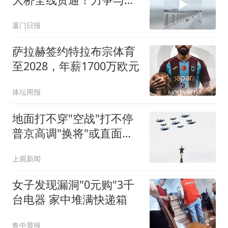
门翔安国际机场同步投用
厦门日报
萨拉赫签约特拉布宗体育
至2028，年薪1700万欧元
体坛周报
地面打不穿"空战"打不停
普京高调"换将"或直面消
耗战
上观新闻
女子发现漏洞"0元购"3千
台电器 家中堆满快递箱
鲁中晨报