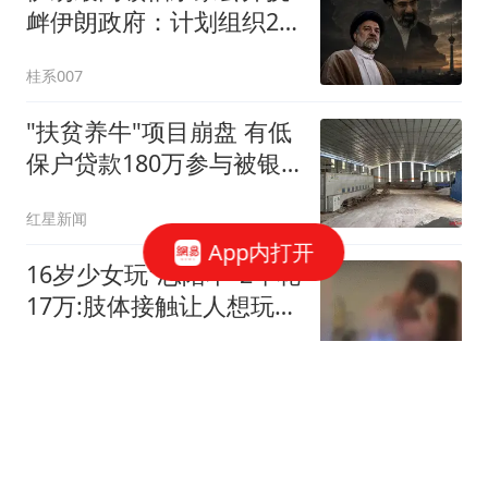
衅伊朗政府：计划组织25
万人，改变国家方向
桂系007
"扶贫养牛"项目崩盘 有低
保户贷款180万参与被银
行起诉
红星新闻
App内打开
16岁少女玩"恋陪本"2年花
17万:肢体接触让人想玩多
次
看看新闻Knews
辟谣！76人无力签约！再
见了，西蒙斯！