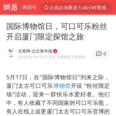
网易号
以“新”破局 首发经济点亮城市消费活力
佛得角门将亮相智利俱乐部主场
国际博物馆日，可口可乐粉丝
中方回应是否在太平洋海底开采稀土
开启厦门限定探馆之旅
宇树科技发行价格150.80元/股
看守所辅警收受10万获刑1年
北青网-北京青年报
0
宇树科技王兴兴身家有望超200亿元
2026-05-19 14:27
·北京
·北青网官方网易号
五粮液渠道价一箱上涨近百元
5月17日，在"国际博物馆日"到来之际，
CIA被曝已秘密设立古巴工作组
厦门太古可口可乐
博物馆
开设 "粉丝限定
U17国足1分钟轰2球
场"活动，迎来一群快乐水爱好者。他们
泰国一女公务员妆容引争议 本人回应
中，有人收藏了不同国家的可口可乐瓶，
法国下周开始禁止未经同意的电话营销
有人在线上追更厦门太古可口可乐官博的