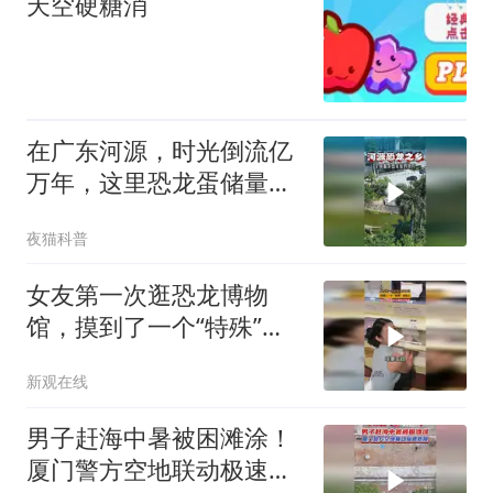
天空硬糖消
在广东河源，时光倒流亿
万年，这里恐龙蛋储量全
球第一
夜猫科普
女友第一次逛恐龙博物
馆，摸到了一个“特殊”的
化石
新观在线
男子赶海中暑被困滩涂！
厦门警方空地联动极速救