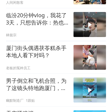
人间闲散客
临汾20分钟vlog，我花了
3天，只想告诉你：热也
挡不住我去看这些古建
林懿宗
厦门街头偶遇茯苓糕杀手
本地人看下对吗？
老板的冤种员工
男子倒立和飞机合照，为
了这镜头特地跑厦门，踢
到飞机怎么办
幽默制造厂
1跟贴