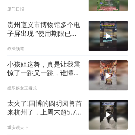
援
厦门日报
贵州遵义市博物馆多个电
子屏出现 “使用期限已
到”，馆方回应
政法频道
小孩姐这舞，真是让我震
惊了一跳又一跳，谁懂来
厦门和电音太子斗舞的含
娱乐侠女玉娇龙
金量
太火了!国博的圆明园兽首
来杭州了，上周末超5.7万
人排队5小时起
重庆观天下