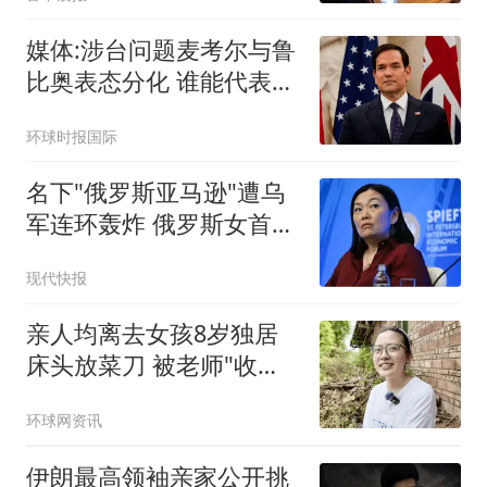
媒体:涉台问题麦考尔与鲁
比奥表态分化 谁能代表华
盛顿
环球时报国际
名下"俄罗斯亚马逊"遭乌
军连环轰炸 俄罗斯女首富
怒了
现代快报
亲人均离去女孩8岁独居
床头放菜刀 被老师"收
养"后逆袭
环球网资讯
伊朗最高领袖亲家公开挑