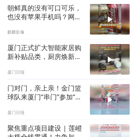
朝鲜真的没有可口可乐，
也没有苹果手机吗？网
友：活够了？
麒麟影像
厦门正式扩大智能家居购
新补贴品类，厨房焕新、
购入相机可享补贴，最高
厦门日报
减免1500 元
门对门，亲上亲！金门篮
球队来厦门“串门”参加“村
BA”
厦门日报
聚焦重点项目建设 | 莲嶝
大桥全线贯通！力争与厦