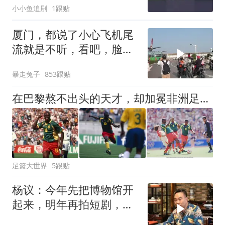
小小鱼追剧
1跟贴
厦门，都说了小心飞机尾
流就是不听，看吧，脸都
打肿了
暴走兔子
853跟贴
在巴黎熬不出头的天才，却加冕非洲足球先生，还成为游戏中的神锋
足篮大世界
5跟贴
杨议：今年先把博物馆开
起来，明年再拍短剧，准
备拍500集