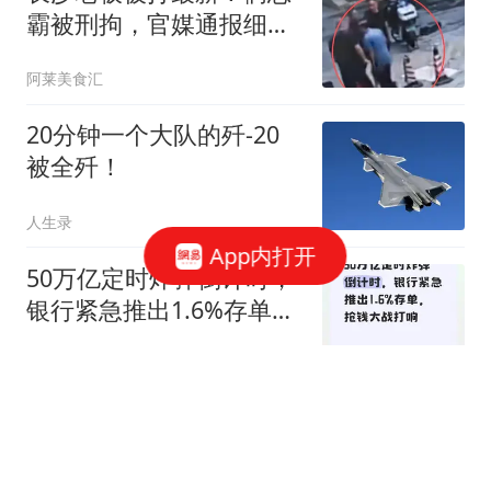
霸被刑拘，官媒通报细
节，舆论反扑受害者
阿莱美食汇
20分钟一个大队的歼-20
被全歼！
人生录
App内打开
50万亿定时炸弹倒计时，
银行紧急推出1.6%存单，
抢钱大战打响
次元君情感
印度敢对中国开战吗？真
相是：不但敢，甚至蠢蠢
欲动。高达72%的民众坚