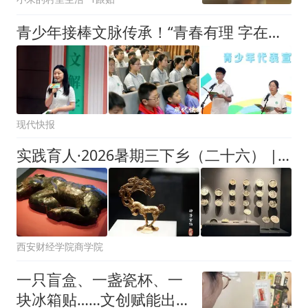
青少年接棒文脉传承！“青春有理 字在其中”网络大思政课启动
现代快报
实践育人·2026暑期三下乡（二十六） | 深耕文博传播育人实践，商科赋能文脉薪火相传[商域志队（3）]
西安财经学院商学院
‌一只盲盒、一盏瓷杯、一
块冰箱贴……文创赋能出