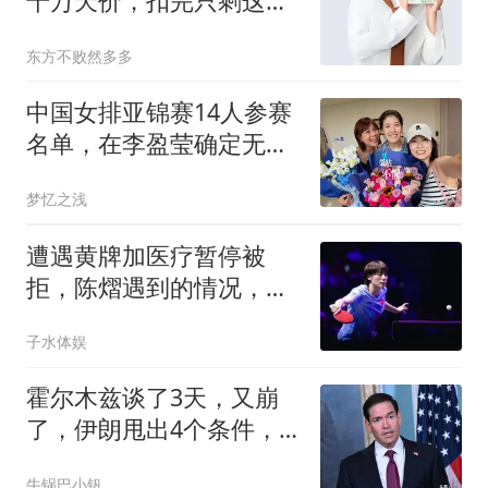
千万天价，扣完只剩这
点？网友：太低了。
东方不败然多多
中国女排亚锦赛14人参赛
名单，在李盈莹确定无缘
后，已然清晰可见
梦忆之浅
遭遇黄牌加医疗暂停被
拒，陈熠遇到的情况，王
曼昱以后也会遇到
子水体娱
霍尔木兹谈了3天，又崩
了，伊朗甩出4个条件，
特朗普只能打？
牛锅巴小钒