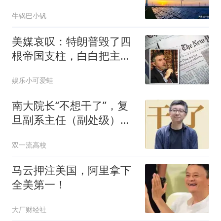
机会？
牛锅巴小钒
美媒哀叹：特朗普毁了四
根帝国支柱，白白把主导
权送给了中国
娱乐小可爱蛙
南大院长“不想干了”，复
旦副系主任（副处级）也
辞了…
双一流高校
马云押注美国，阿里拿下
全美第一！
大厂财经社