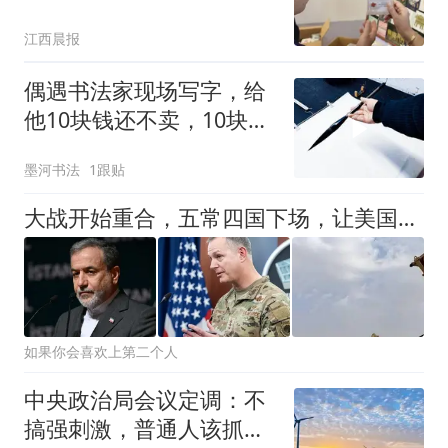
圈 出版行业以新潮载体讲
江西晨报
好中国故事
偶遇书法家现场写字，给
他10块钱还不卖，10块我
都觉得给多了！
墨河书法
1跟贴
大战开始重合，五常四国下场，让美国揪心的是：中方依然稳如泰山
如果你会喜欢上第二个人
中央政治局会议定调：不
搞强刺激，普通人该抓啥