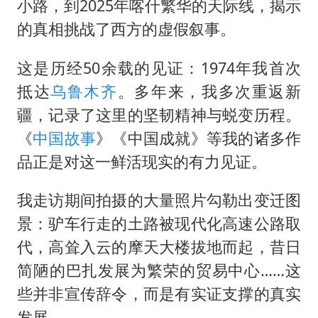
CIA被曝已秘密设立古巴工作组
小路，到2025年喀什繁华的天际线，揭示
的真相挑战了西方的虚假叙事。
我国编制完成新版全月地质图
郑国霖回应去景区上班被保安拦下
这是历经50余载的见证：1974年我首次
深圳地面沉降致车辆损坏系谣言
抵达
乌鲁木齐
。多年来，我多次重返新
外交部发言人就广岛核爆81周年等答记者问
疆，记录了这里的坚韧精神与蜕变历程。
首次证实！“胶球”存在
《
中国故事
》《中国成就》等我的诸多作
品正是对这一鲜活现实的有力见证。
东方甄选被判赔偿江小白30万元
奋进开新局 实干挑大梁
我走访期间拍摄的大量照片勾勒出变迁图
景：驴车行走的土路被现代化高速公路取
代，高耸入云的摩天大楼拔地而起，昔日
简陋的巴扎发展为繁荣的贸易中心……这
些并非宣传辞令，而是有实证支撑的真实
发展。