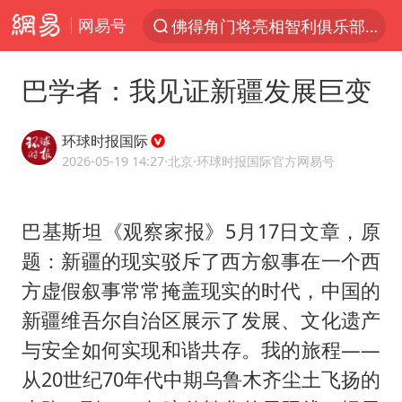
网易号
佛得角门将亮相智利俱乐部主场
以“新”破局 首发经济点亮城市消费活力
巴学者：我见证新疆发展巨变
中方回应是否在太平洋海底开采稀土
陈熠被张本美和连扳三局逆转
环球时报国际
看守所辅警收受10万获刑1年
2026-05-19 14:27
·北京
·环球时报国际官方网易号
宇树科技发行价格150.80元/股
巴基斯坦《观察家报》5月17日文章，原
U17国足1分钟轰2球
题：新疆的现实驳斥了西方叙事在一个西
法国将禁止“未经同意的电话营销”
方虚假叙事常常掩盖现实的时代，中国的
吉林一“温度计大楼”读数爆表
新疆维吾尔自治区展示了发展、文化遗产
五粮液渠道价一箱上涨近百元
与安全如何实现和谐共存。我的旅程——
贵州轮胎子公司获美国退税8136万
从20世纪70年代中期乌鲁木齐尘土飞扬的