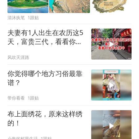
清沐执笔
1跟贴
夫妻有1人出生在农历这5
天，富贵三代，看看你是
否在其中
风吹天涯路
你觉得哪个地方习俗最靠
谱？
带你看看
1跟贴
布上面绣花，原来这样绣
的！
小朱的村里生活
1跟贴