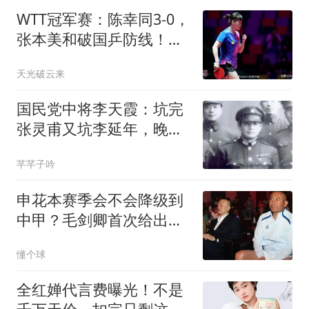
WTT冠军赛：陈幸同3-0，
张本美和破国乒防线！女
单八强国乒1胜1负
天光破云来
国民党中将李天霞：坑完
张灵甫又坑李延年，晚年
因诈骗坐牢
芊芊子吟
申花本赛季会不会降级到
中甲？毛剑卿首次给出答
案，引发热议
懂个球
全红婵代言费曝光！不是