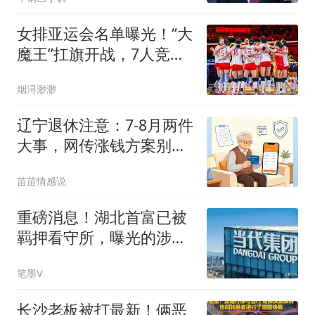
女排亚运会名单曝光！“大
魔王”扛旗开战，7人竞争
将遭“剔除”
烟浔渺渺
辽宁退休注意：7-8月两件
大事，网传涨钱方案别
信！
苗苗情感说
重磅消息！湖北首富已被
羁押看守所，曝光的涉案
罪名让全网都意外
笔墨V
长沙老板被打最新！俩恶