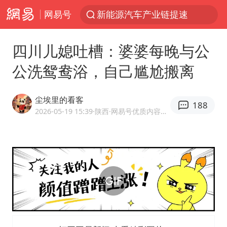
网易号
新能源汽车产业链提速
SK海力士回应“或出售重庆工厂”传闻
四川儿媳吐槽：婆婆每晚与公
辽宁28名务农人员中暑死亡？官方辟谣
公洗鸳鸯浴，自己尴尬搬离
费大厨不自称“大王”了
中央气象台继续发布暴雨橙警
尘埃里的看客
188
独闯南太行失联女子遗体已找到
2026-05-19 15:39
·陕西
·网易号优质内容创作者
血指纹匹配成功，20年悬案告破！凶手被执行死刑
相声演员李晓龙因病去世 年仅38岁
演员秦焰去世 曾出演《狂飙》
“还不如不放假”
医疗垃圾做手机壳 这也是谋财害命