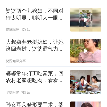
婆婆两个儿媳妇，不同对
待太明显，聪明人一眼看
出谁更孝顺！
噗呲现场
1跟贴
大叔嫌弃老挝媳妇，让她
滚回老挝，婆婆霸气力挺
儿媳妇，太有底气
悦悦知识分享
婆婆常年打工吃素菜，回
农村老家想吃肉，看看儿
媳给婆婆做了啥
乡味阿彪
7跟贴
孙女耳朵畸形要手术，婆