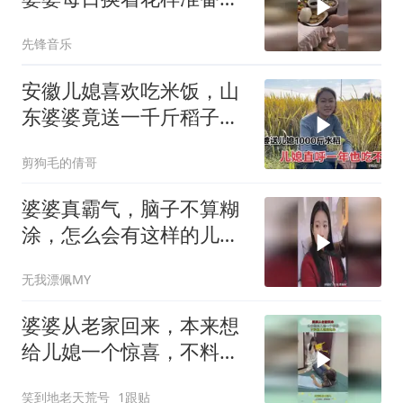
食，网友：能够看得出来
先锋音乐
婆婆十分用心
安徽儿媳喜欢吃米饭，山
东婆婆竟送一千斤稻子，
老公的话让人感动
剪狗毛的倩哥
婆婆真霸气，脑子不算糊
涂，怎么会有这样的儿媳
妇，不懂感恩
无我漂佩MY
婆婆从老家回来，本来想
给儿媳一个惊喜，不料被
儿媳抱起来
笑到地老天荒号
1跟贴