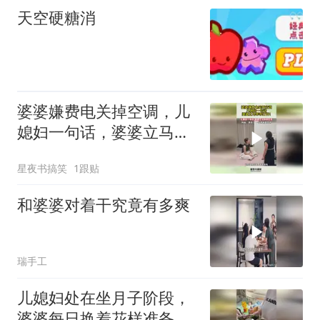
天空硬糖消
婆婆嫌费电关掉空调，儿
媳妇一句话，婆婆立马乖
乖打开！
星夜书搞笑
1跟贴
和婆婆对着干究竟有多爽
瑞手工
儿媳妇处在坐月子阶段，
婆婆每日换着花样准备餐