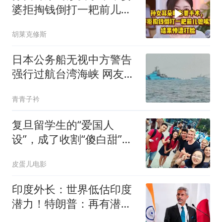
婆拒掏钱倒打一耙前儿媳
嘴馋，惨遭打脸！
胡莱克修斯
日本公务船无视中方警告
强行过航台湾海峡 网友急
了
青青子衿
复旦留学生的“爱国人
设”，成了收割“傻白甜”女
生的顶级杀器？
皮蛋儿电影
印度外长：世界低估印度
潜力！特朗普：再有潜力
也没见你超越中国