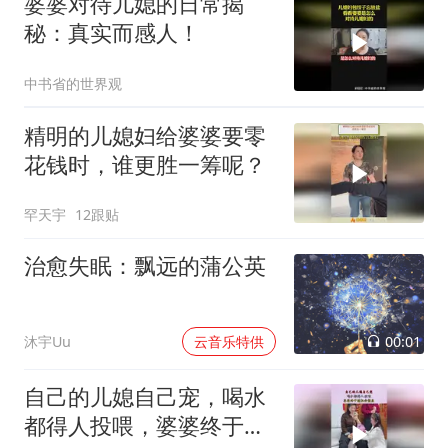
婆婆对待儿媳的日常揭
秘：真实而感人！
中书省的世界观
精明的儿媳妇给婆婆要零
花钱时，谁更胜一筹呢？
罕天宇
12跟贴
治愈失眠：飘远的蒲公英
00:01
沐宇Uu
云音乐特供
自己的儿媳自己宠，喝水
都得人投喂，婆婆终于逮