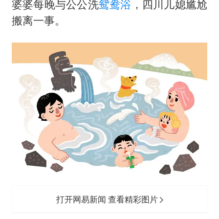
婆婆每晚与公公洗
鸳鸯浴
，四川儿媳尴尬
搬离一事。
打开网易新闻 查看精彩图片