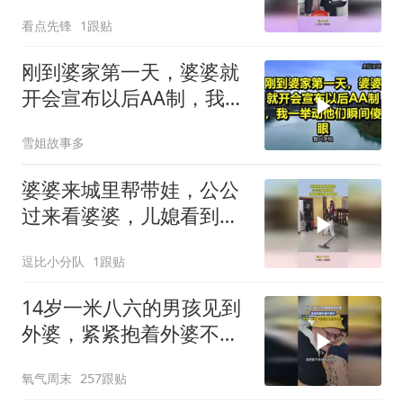
机会整蛊！
看点先锋
1跟贴
刚到婆家第一天，婆婆就
开会宣布以后AA制，我一
举动他们瞬间傻眼！
雪姐故事多
婆婆来城里帮带娃，公公
过来看婆婆，儿媳看到这
幕太尴尬！
逗比小分队
1跟贴
14岁一米八六的男孩见到
外婆，紧紧抱着外婆不撒
手，网友：婆婆一句还没
氧气周末
257跟贴
瘦否定了所有