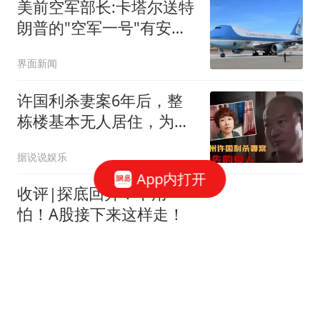
美前空军部长:卡塔尔送特
朗普的"空军一号"有安全
缺陷
界面新闻
许国利杀妻案6年后，整
栋楼基本无人居住，为啥
后遗症如此严重？
据说说娱乐
App内打开
收评|探底回升！不用
怕！A股接下来这样走！
龙行天下虎
王励勤也没想到，一场亚
运发布会活动，竟暴露陈