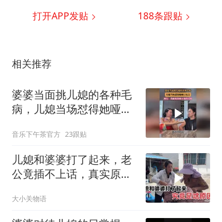
打开APP发贴
188
条跟贴
相关推荐
婆婆当面挑儿媳的各种毛
病，儿媳当场怼得她哑口
无言
音乐下午茶官方
23跟贴
儿媳和婆婆打了起来，老
公竟插不上话，真实原因
让人很感动
大小关物语