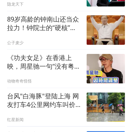
隐龙天下
89岁高龄的钟南山还当众
拉力！钟院士的“硬核”日
常，藏着多少普通人该懂
公子麦少
的健康真相？
《功夫女足》在香港上
映，周星驰一句“没有粤语
版”道出多少遗憾
动物奇奇怪怪
台风"白海豚"登陆上海 网
友打车4公里网约车叫价
108元
红星新闻