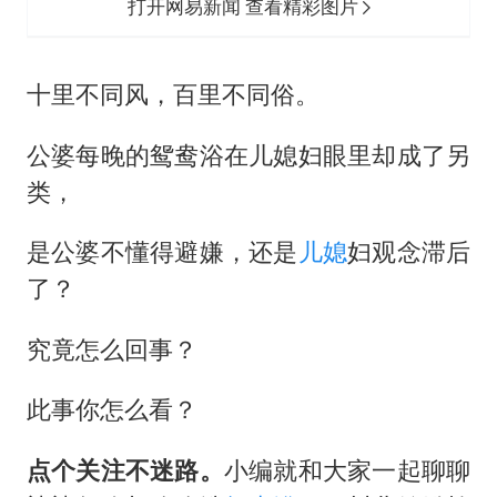
武契奇：欧洲已处于大战边缘
打开网易新闻 查看精彩图片
经销商证实雪佛兰已暂停在华新车销售
7月CPI同比上涨0.5% 经济内生增长动力持续增强
十里不同风，百里不同俗。
部分银行上调存款利率
公婆每晚的鸳鸯浴在儿媳妇眼里却成了另
货车高速制动失灵 交警护航化险为夷
类，
白海豚突然大拐弯 走出罕见路线
是公婆不懂得避嫌，还是
儿媳
妇观念滞后
下党之路
了？
究竟怎么回事？
此事你怎么看？
点个关注不迷路。
小编就和大家一起聊聊