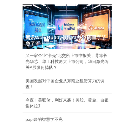
腾讯WorkBuddy领跑AI办公 阿里字节
急了?
又一家企业“卡壳”北交所上市申报关，背靠长
光华芯、华工科技两大上市公司，华日激光闯
关A股缘何掉队？
美国发起对中国企业从东南亚租赁算力的调
查！
今夜！美联储，利好来袭！美股、黄金、白银
集体拉升
papi酱的智慧学不完