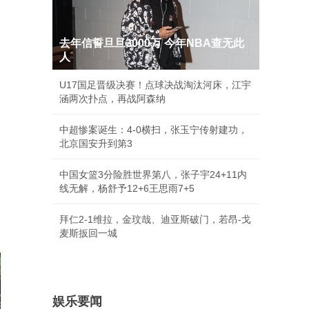
去年信誓旦旦3000万 今年NBA查无此
人
U17国足晋级决赛！点球决战淘汰河床，江宇
涵两次扑点，再战阿森纳
中超惨案诞生：4-0横扫，张玉宁传射建功，
北京国安升到第3
中国女篮3分险胜世界第八，张子宇24+11内
线无解，杨舒予12+6王思雨7+5
拜仁2-1维拉，金玟哉、迪亚斯破门，若昂-戈
麦斯扳回一城
娱乐要闻