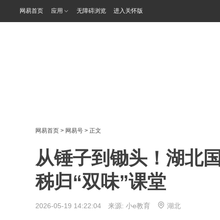
网易首页
应用
无障碍浏览
进入关怀版
网易首页
>
网易号
> 正文
从锤子到锄头！湖北
秭归“双味”课堂
2026-05-19 14:22:04 来源:
小e教育
湖北