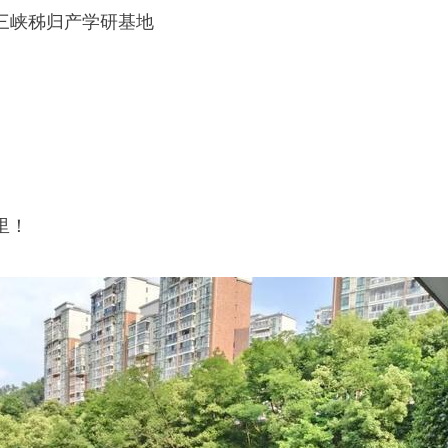
三峡秭归产学研基地
里！