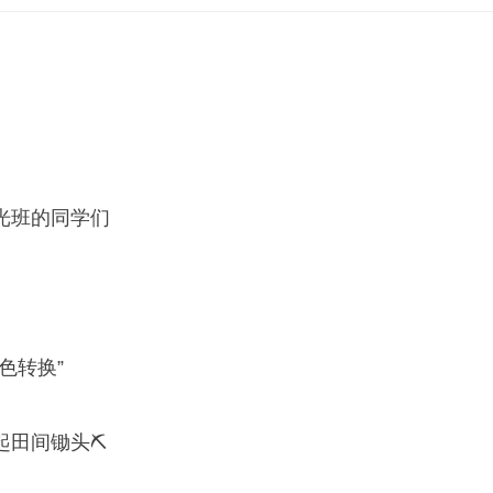
光班的同学们
色转换”
田间锄头⛏️