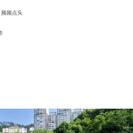
，频频点头
作