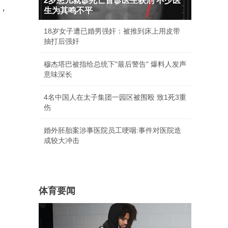
2岁患儿就诊死亡首诊医生获刑 不少医
，
生为其鸣不平
18岁女子遭已婚男强奸：被推到床上用皮带
抽打后强奸
穆杰塔巴被指给总统下"最后警告" 爆料人发声
意味深长
4名中国人在太子集团一园区被围殴 致1死3重
伤
婚外胚胎案涉事医院员工哽咽:事件对医院造
成较大冲击
体育要闻