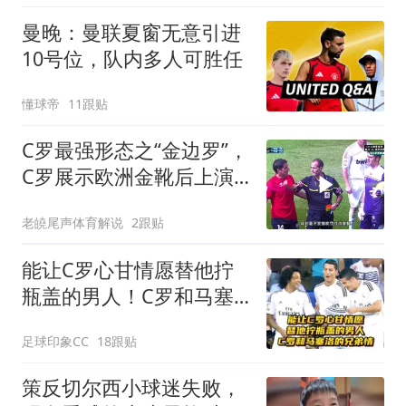
曼晚：曼联夏窗无意引进
10号位，队内多人可胜任
懂球帝
11跟贴
C罗最强形态之“金边罗”，
C罗展示欧洲金靴后上演
帽子戏法，本泽马梅开二
老皢尾声体育解说
2跟贴
度
能让C罗心甘情愿替他拧
瓶盖的男人！C罗和马塞
洛的兄弟情！
足球印象CC
18跟贴
策反切尔西小球迷失败，