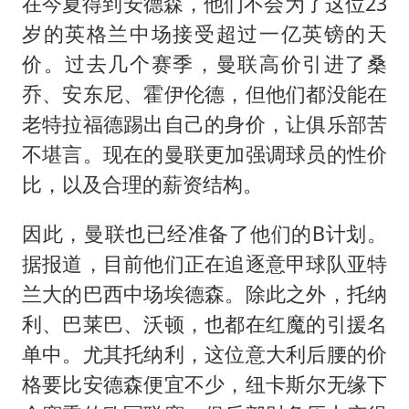
在今夏得到安德森，他们不会为了这位23
岁的英格兰中场接受超过一亿英镑的天
价。过去几个赛季，曼联高价引进了桑
乔、安东尼、霍伊伦德，但他们都没能在
老特拉福德踢出自己的身价，让俱乐部苦
不堪言。现在的曼联更加强调球员的性价
比，以及合理的薪资结构。
因此，曼联也已经准备了他们的B计划。
据报道，目前他们正在追逐意甲球队亚特
兰大的巴西中场埃德森。除此之外，托纳
利、巴莱巴、沃顿，也都在红魔的引援名
单中。尤其托纳利，这位意大利后腰的价
格要比安德森便宜不少，纽卡斯尔无缘下