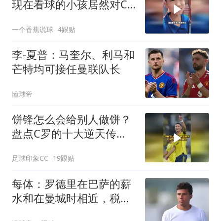
现在看球的小孩居然对C
罗梅西无感了！
一个香蕉说球
4跟贴
李-夏普：马奎尔、利马和
芒特均可接任曼联队长
懂球帝
饼锋怎么会给别人做饼？
盘点C罗的十大逆天传
球！
足球印象CC
19跟贴
每体：罗德里在巴萨的薪
水和在曼城时相近，税后
超过1000万欧