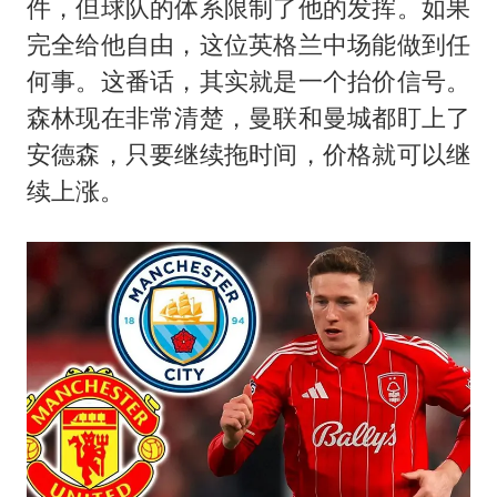
件，但球队的体系限制了他的发挥。如果
完全给他自由，这位英格兰中场能做到任
何事。这番话，其实就是一个抬价信号。
森林现在非常清楚，曼联和曼城都盯上了
安德森，只要继续拖时间，价格就可以继
续上涨。