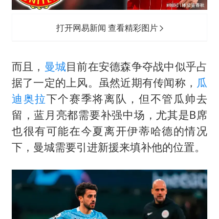
打开网易新闻 查看精彩图片
而且，
曼城
目前在安德森争夺战中似乎占
据了一定的上风。虽然近期有传闻称，
瓜
迪奥拉
下个赛季将离队，但不管瓜帅去
留，蓝月亮都需要补强中场，尤其是B席
也很有可能在今夏离开伊蒂哈德的情况
下，曼城需要引进新援来填补他的位置。