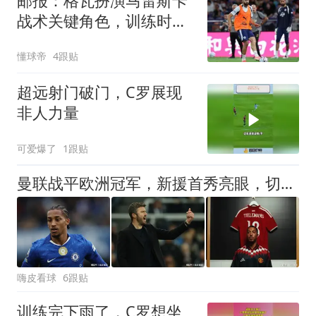
邮报：格瓦扮演马雷斯卡
战术关键角色，训练时二
人常单独交流
懂球帝
4跟贴
超远射门破门，C罗展现
非人力量
可爱爆了
1跟贴
曼联战平欧洲冠军，新援首秀亮眼，切尔西两天两场，等待两人回归
嗨皮看球
6跟贴
训练完下雨了，C罗想坐