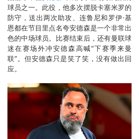
球员之一。此役，他多次摆脱卡塞米罗的
防守，送出两次助攻、连鲁尼和罗伊·基
恩都在节目里点名夸安德森是一个非常出
色的中场球员。比赛结束后，还有曼联球
迷在赛场外冲安德森高喊“下赛季来曼
联”。但安德森只是笑了笑，没有做出回
应。