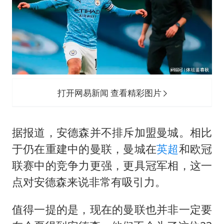
打开网易新闻 查看精彩图片
据报道，安德森并不排斥加盟曼城。相比
于仍在重建中的曼联，曼城在
英超
和欧冠
联赛中的竞争力更强，更具冠军相，这一
点对安德森来说非常有吸引力。
值得一提的是，现在的曼联也并非一定要