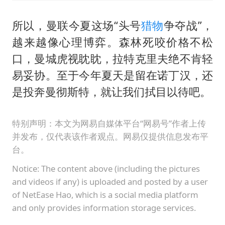
所以，曼联今夏这场“头号
猎物
争夺战”，
越来越像心理博弈。森林死咬价格不松
口，曼城虎视眈眈，拉特克里夫绝不肯轻
易妥协。至于今年夏天是留在诺丁汉，还
是投奔曼彻斯特，就让我们拭目以待吧。
特别声明：本文为网易自媒体平台“网易号”作者上传
并发布，仅代表该作者观点。网易仅提供信息发布平
台。
Notice: The content above (including the pictures
and videos if any) is uploaded and posted by a user
of NetEase Hao, which is a social media platform
and only provides information storage services.