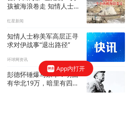
孩被海浪卷走 知情人士发
声
红星新闻
知情人士称美军高层正寻
求对伊战事“退出路径”
环球网资讯
App内打开
彭德怀锤爆马家军：明面
有华北19万，暗里有四野
重炮支援少人知
小莜读史
河南西平杀人通缉犯逃逸
10天后在十几公里外的玉
米地里被抓，抓捕细节曝