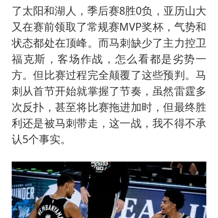
香港宏福苑火灾或由烟头引起
了太阳和湖人，季后赛8胜0负，亚历山大
酒店回应车内过夜被收150元
又在赛前领取了常规赛MVP奖杯，气势和
几元成本的AI广告导致千万市值蒸发
状态都处在顶峰。而马刺缺少了主力控卫
36岁男演员成景区NPC后人气爆棚
福克斯，客场作战，怎么看都是劣势一
方。但比赛过程完全颠覆了这些预判。马
浙江台州《告全体市民书》
刺从首节开始就掌握了节奏，虽然雷霆多
梁家辉百花奖演讲落泪
次反扑，甚至将比赛拖进加时，但最终胜
人民的健康、体质、幸福一脉相承
利还是被马刺带走，这一战，我不得不承
认5个事实。