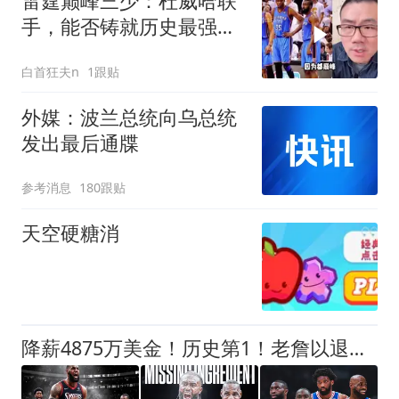
雷霆巅峰三少：杜威哈联
手，能否铸就历史最强巨
头传奇？
白首狂夫n
1跟贴
外媒：波兰总统向乌总统
发出最后通牒
参考消息
180跟贴
天空硬糖消
降薪4875万美金！历史第1！老詹以退为进，大帝要兑现承诺