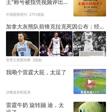
王"称号被指凭视频评出
官方回应
中国新闻周刊
2751跟贴
加拿大灰熊队前锋克拉克死因公布：经法医证实，意外用药过量
世界王室那些事
2跟贴
我嘞个雷霆大屁，太逗了
沙雕道具制造局
雷霆牛奶 旋转蹦 迪，太