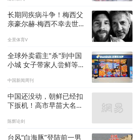
长期同疾病斗争！梅西父
亲豪尔赫-梅西不幸去世，
终年68岁
全景体育V
全球外卖霸主"杀"到中国
小城 女子带家人尝鲜等俩
小时
中国新闻周刊
中国还没动，朝鲜已经扣
下扳机！高市早苗大名，
被平壤写在了靶心
陈辉论剑
台风“白海豚”登陆前一男