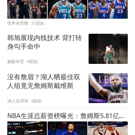
世界体育圈
57跟贴
韩旭展现内线技术 背打转
身勾手命中
极酷体育
4跟贴
没有詹眉？湖人晒最佳双
人组竟无詹姆斯戴维斯
湖人侃球师
4跟贴
NBA生涯总薪资榜曝光：詹姆斯5.81亿领跑 为何底薪去76人