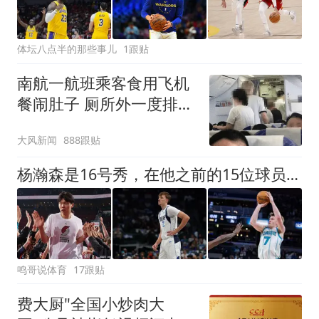
体坛八点半的那些事儿
1跟贴
南航一航班乘客食用飞机
餐闹肚子 厕所外一度排长
队
大风新闻
888跟贴
杨瀚森是16号秀，在他之前的15位球员发展如何？2人赛季报销，无人成水货
鸣哥说体育
17跟贴
费大厨"全国小炒肉大