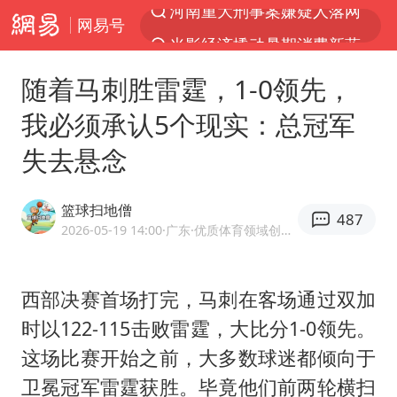
网易号
光影经济撬动暑期消费新蓝海
浙江上海等地有大雨或暴雨
随着马刺胜雷霆，1-0领先，
马克·艾伦退出斯诺克中国公开赛
我必须承认5个现实：总冠军
西湖突现狂风暴雨 游客瞬间被浇透
失去悬念
金饰克价一夜涨回1300元
新疆景区自驾服务费改为按车收费
篮球扫地僧
487
“不怕六爷挂得多 就怕六爷挂一颗”
2026-05-19 14:00
·广东
·优质体育领域创作者
多家A股公司收到美国关税退款
直击东北超：哈尔滨vs通辽
西部决赛首场打完，马刺在客场通过双加
时以122-115击败雷霆，大比分1-0领先。
白海豚将正面袭击贯穿浙江
这场比赛开始之前，大多数球迷都倾向于
视频丨中国东方电气集团原党组副书记、董事宋致远被查
卫冕冠军雷霆获胜。毕竟他们前两轮横扫