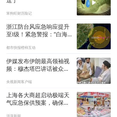
逗了
笨狗旺财历险记
浙江防台风应急响应提升
至Ⅰ级！紧急警报：“白海
豚”将于9日傍晚至10日早
都市快报橙柿互动
晨登陆浙江，暴雨最强时
段逼近，局部特大暴雨
伊媒发布伊朗最高领袖视
频：穆杰塔巴讲话被众人
围住
央视新闻客户端
上海各大商超启动极端天
气应急保供预案，确保物
资充足价格平稳
澎湃新闻