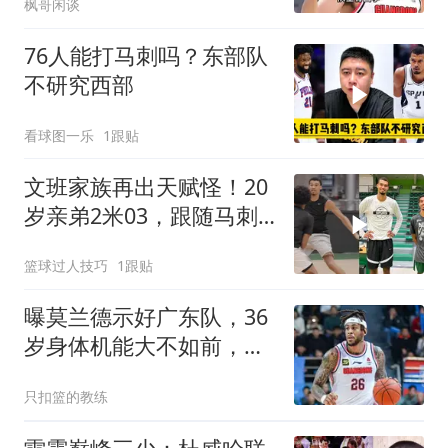
枫哥闲谈
76人能打马刺吗？东部队
不研究西部
看球图一乐
1跟贴
文班家族再出天赋怪！20
岁亲弟2米03，跟随马刺
合练冲NBA
篮球过人技巧
1跟贴
曝莫兰德示好广东队，36
岁身体机能大不如前，宏
远是不会考虑的
只扣篮的教练