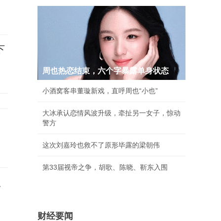
下
周也热恋结束，六个字暴露单身状态
小酒窝客串董璇新戏，直呼周也“小也”
大冰承认恋情风波升级，牵扯另一女子，惊动
警方
这次刘嘉玲也救不了原形毕露的梁朝伟
第33届视帝之争，胡歌、陈晓、靳东入围
点
财经要闻