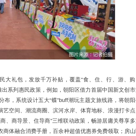
惠民大礼包，发放千万补贴，覆盖“食、住、行、游、购
也推出系列惠民政策，例如，朝阳区借力首届中国新文创市
布，系统设计五大“蝶”buff潮玩主题文旅线路，将朝阳
演艺空间、潮流商圈、滨河水岸、体育地标、浪漫打卡点
导商、商导景、住导商”三维联动政策，畅游居庸关尊享多
农商体融合消费手册，百余种超值优惠券免费领取；房山