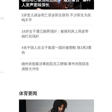
人发声意味深长
2岁患儿就诊死亡首诊医生获刑 不少医生为其
鸣不平
18岁女子遭已婚男强奸：被推到床上用皮带
抽打后强奸
4名中国人在太子集团一园区被围殴 致1死3重
伤
婚外胚胎案涉事医院员工哽咽:事件对医院造
成较大冲击
体育要闻