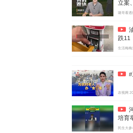
立案
璐哥看透彻 2
跌11
生活梅梅乐 2
农视网 202
培育
民生大参考 2