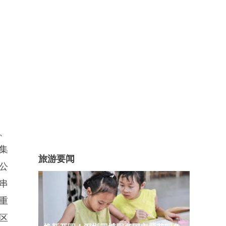
、
集
旅游要闻
公
串
重
区