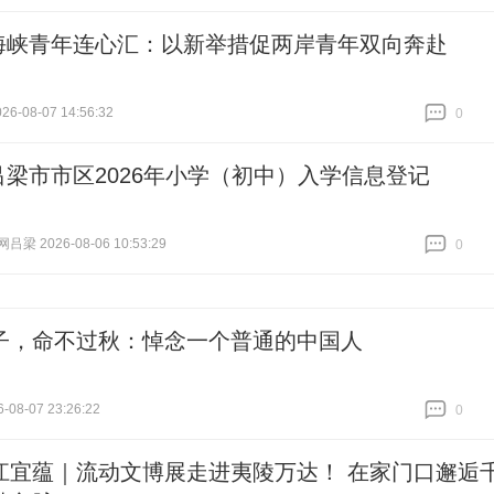
跟贴
0
海峡青年连心汇：以新举措促两岸青年双向奔赴
6-08-07 14:56:32
0
跟贴
0
吕梁市市区2026年小学（初中）入学信息登记
梁 2026-08-06 10:53:29
0
跟贴
0
子，命不过秋：悼念一个普通的中国人
-08-07 23:26:22
0
跟贴
0
江宜蕴｜流动文博展走进夷陵万达！ 在家门口邂逅