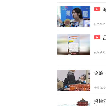
新华社 202
黄河新闻网吕
金蝉
十柱 2026
探峡