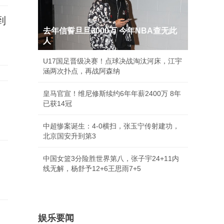
到
去年信誓旦旦3000万 今年NBA查无此
人
U17国足晋级决赛！点球决战淘汰河床，江宇
涵两次扑点，再战阿森纳
皇马官宣！维尼修斯续约6年年薪2400万 8年
已获14冠
中超惨案诞生：4-0横扫，张玉宁传射建功，
北京国安升到第3
中国女篮3分险胜世界第八，张子宇24+11内
线无解，杨舒予12+6王思雨7+5
娱乐要闻