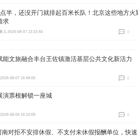
跟贴
0
8点半，还没开门就排起百米长队！北京这些地方火
难求
 2026-08-07 23:33:40
0
跟贴
0
赋能文旅融合丰台王佐镇激活基层公共文化新活力
26-08-07 16:48:00
0
跟贴
0
展演票根解锁一座城
26-08-06 16:10:09
0
跟贴
0
河南对拒不安排休假、不支付未休假报酬单位，快速