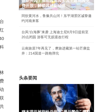
焕新开园！深圳园博园多国主题花园免
。
费开放，解锁园林新经济
同饮黄河水，鲁豫共山河！东平湖景区诚挚邀
约河南来客
平台
红
台风“白海豚”来袭 上海迪士尼8月9日提前至
20点闭园 游客可无损退改行程
0
科
云南旅居7年再见了，摩旅进藏第一站芒康盐
井：214国道一路炮弹坑
林
头条要闻
费
动
联
共
穆杰塔巴被指给总统下"最后警告" 爆料