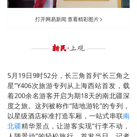
男子杀人后逃进深山21年活得像野人
985博士后被曝在妻子孕期出轨后续
打开网易新闻 查看精彩图片
公司“上四休三”但要降薪1000元
47岁妈妈突然产女 26岁女儿：很震惊
如何把百年大党建设得更加坚强有力？
5月19日9时52分，长三角首列“长三角之
星”Y406次旅游专列从上海西站首发，载
着200余名游客开启为期18天的南北疆深
度之旅。这列被称作“陆地游轮”的专列，
以星级酒店标准打造车厢，一站式串联
南
北疆
精华景点，让游客实现“行李不动，
人随景动”的轻松旅行。首发当日，记者