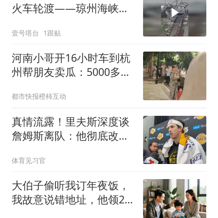
火车轮渡——琼州海峡粤
海铁路轮渡！
壹号塔台
1跟贴
河南小哥开16小时车到杭
州帮朋友卖瓜：5000多斤
卖光
都市快报橙柿互动
真情流露！里夫斯深度谈
詹姆斯离队：他彻底改变
了我的职业生涯
体育见习官
大伯子偷听我订年夜饭，
我故意说错地址，他领20
口人赶来直接懵了