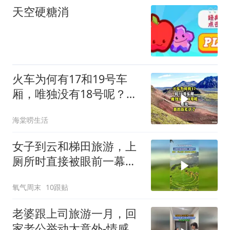
天空硬糖消
火车为何有17和19号车
厢，唯独没有18号呢？看
完真的涨见识了
海棠唠生活
女子到云和梯田旅游，上
厕所时直接被眼前一幕美
到了，网友：一边上厕所
氧气周末
10跟贴
一边看风景，太优雅了
老婆跟上司旅游一月，回
家老公举动太意外-情感