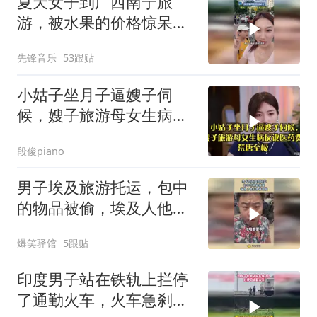
夏天女子到广西南宁旅
游，被水果的价格惊呆
了，网友：真的实现水果
先锋音乐
53跟贴
自由了
小姑子坐月子逼嫂子伺
候，嫂子旅游母女生病反
讹医药费，荒唐至极
段俊piano
男子埃及旅游托运，包中
的物品被偷，埃及人他们
是真识货！
爆笑驿馆
5跟贴
印度男子站在铁轨上拦停
了通勤火车，火车急刹之