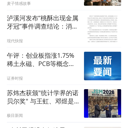
麦子情感故事
泸溪河发布“桃酥出现金属
牙冠”事件调查结论：消费
者张女士已澄清，所发视
现代快报
频情况不属实，已主动删
除
午评：创业板指涨1.75%
稀土永磁、PCB等概念板
块走强
证券时报
苏炜杰获颁"统计学界的诺
贝尔奖" 与王虹、邓煜是
校友
极目新闻