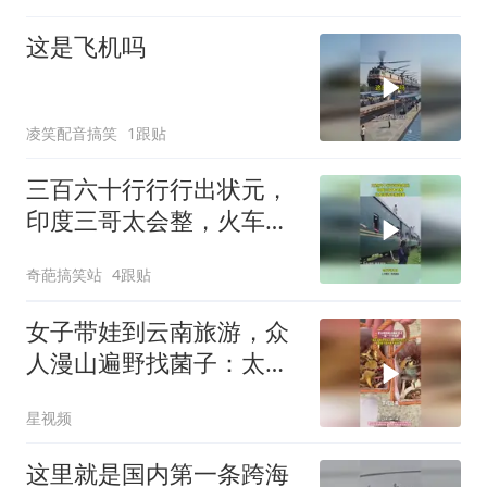
这是飞机吗
凌笑配音搞笑
1跟贴
三百六十行行行出状元，
印度三哥太会整，火车旁
边守株待兔！
奇葩搞笑站
4跟贴
女子带娃到云南旅游，众
人漫山遍野找菌子：太好
玩了，下次还来
星视频
这里就是国内第一条跨海