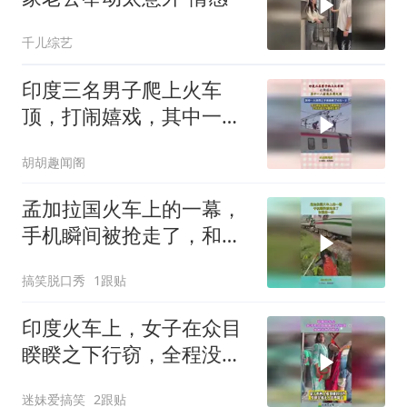
千儿综艺
印度三名男子爬上火车
顶，打闹嬉戏，其中一人
被高压线电到！
胡胡趣闻阁
孟加拉国火车上的一幕，
手机瞬间被抢走了，和强
盗一样
搞笑脱口秀
1跟贴
印度火车上，女子在众目
睽睽之下行窃，全程没有
人阻止！
迷妹爱搞笑
2跟贴