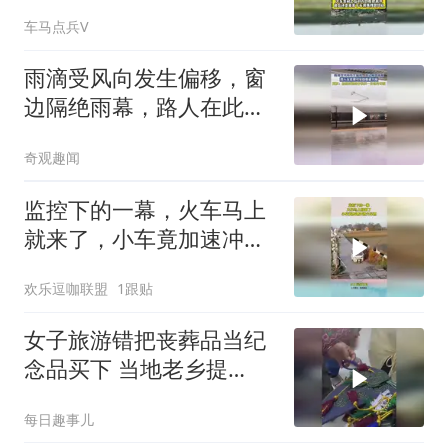
后对方仍拒绝离开
车马点兵V
雨滴受风向发生偏移，窗
边隔绝雨幕，路人在此便
可安稳躲避大雨！
奇观趣闻
监控下的一幕，火车马上
就来了，小车竟加速冲进
火车道
欢乐逗咖联盟
1跟贴
女子旅游错把丧葬品当纪
念品买下 当地老乡提
醒“这些都是死人用的！”
每日趣事儿