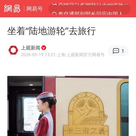
网易号
泰交通部副部长回应中国人遭歧视手势
改名后的“青海拉面”店
坐着“陆地游轮”去旅行
勒沃库森U17主帅盛赞赵松源
台军“汉光秀”开场闹剧多
上观新闻
1
段绚竞因公牺牲 年仅44岁
2026-05-19 13:21
·上海
·上观新闻官方网易号
1岁宝宝碰坏纸巾盒 宝妈被索赔924元
女子开一天一夜空调后二氧化碳中毒
97岁英国奶奶飞上天再破吉尼斯纪录
“空调24小时开着更省电”不实
“不建议大家买深色蛋糕”
男子结婚8年3个女儿均非亲生