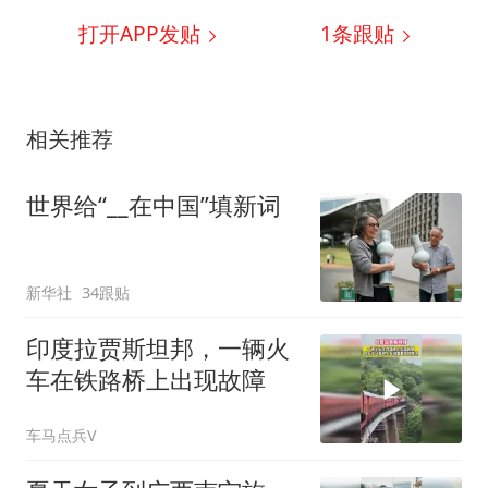
打开APP发贴
1
条跟贴
相关推荐
世界给“__在中国”填新词
新华社
34跟贴
印度拉贾斯坦邦，一辆火
车在铁路桥上出现故障
车马点兵V