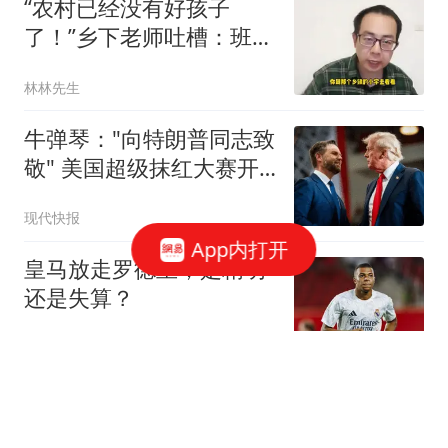
“农村已经没有好孩子
了！”乡下老师吐槽：班里
近一半都是不正常的孩
林林先生
子！
牛弹琴："向特朗普同志致
敬" 美国超级抹红大赛开
始了
现代快报
App内打开
皇马放走罗德里，是精明
还是失算？
带你逛体坛
婚外胚胎事件再升级！官
媒下场锐评，言辞犀利，