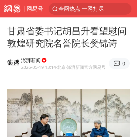
网易号
全网热点 一网打尽
甘肃省委书记胡昌升看望慰问
敦煌研究院名誉院长樊锦诗
澎湃新闻
0
2026-05-19 13:14
·北京
·澎湃新闻官方网易号