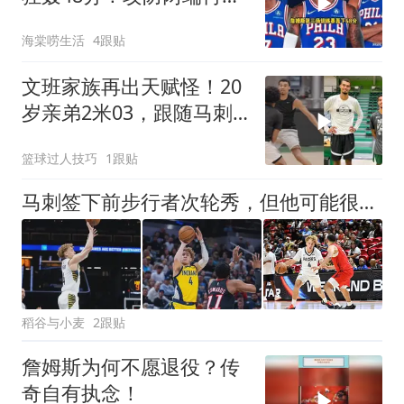
打爆杰伦布朗！
海棠唠生活
4跟贴
文班家族再出天赋怪！20
岁亲弟2米03，跟随马刺
合练冲NBA
篮球过人技巧
1跟贴
马刺签下前步行者次轮秀，但他可能很难得到一份双向合同？
稻谷与小麦
2跟贴
詹姆斯为何不愿退役？传
奇自有执念！