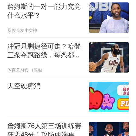
詹姆斯的一对一能力究竟
什么水平？
及腰长发小女神
冲冠只剩捷径可走？哈登
三条夺冠路线，每条都简
单直接
体育见习官
1跟贴
天空硬糖消
詹姆斯76人第三场训练赛
狂轰48分！攻防两端再次