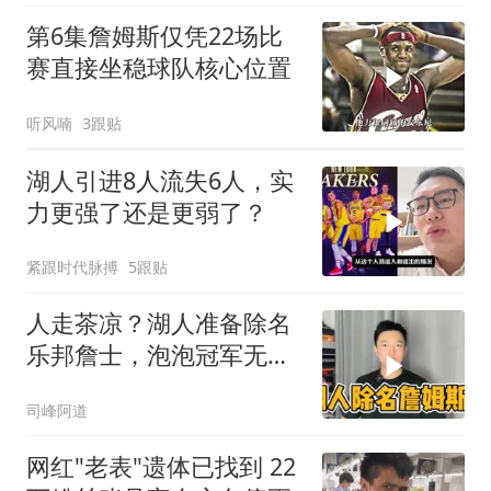
第6集詹姆斯仅凭22场比
赛直接坐稳球队核心位置
听风喃
3跟贴
湖人引进8人流失6人，实
力更强了还是更弱了？
紧跟时代脉搏
5跟贴
人走茶凉？湖人准备除名
乐邦詹士，泡泡冠军无法
获得尊重？
司峰阿道
网红"老表"遗体已找到 22