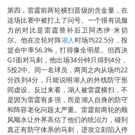
第四，雷霆前两轮横扫晋级的含金量，在
这场比赛中被打上了问号。一个很有说服
力的对比是雷霆替补后卫阿杰伊·米切
尔。他在次轮对阵
湖人
时场均22.5分，投
篮命中率56.3%，打得像全明星。但西决
G1面对马刺，他出场34分钟只得到4分，
5投2中。同一名球员，两周之内从场均22
分跌到4分，只能说明湖人的外线防守形
同虚设。反过来看，湖人被雷霆横扫，不
是因为雷霆有多强，而是湖人自身的防守
和阵容老化问题太严重。雷霆前两轮的顺
风顺水让外界高估了他们的统治力，碰到
真正有防守体系的马刺，进攻立刻陷入停