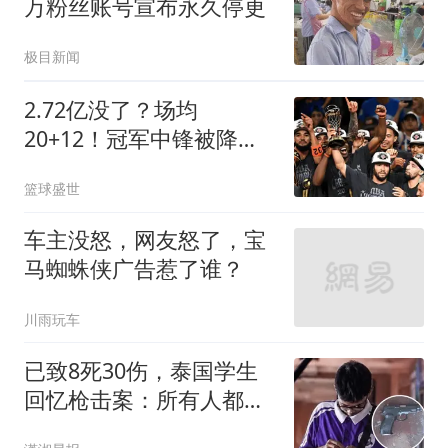
万粉丝账号宣布永久停更
极目新闻
2.72亿没了？场均
20+12！冠军中锋被降
薪？怎么选？
篮球盛世
车主没怒，网友怒了，宝
马蜘蛛侠广告惹了谁？
川雨玩车
已致8死30伤，泰国学生
回忆枪击案：所有人都在
寂静和惊恐中煎熬近30分