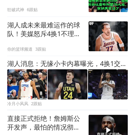
就销声匿迹了
狂破武神
6跟贴
湖人成未来最难运作的球
队！美媒怒斥4换1不理
智，弗莱：上限极低
你的篮球频道
3跟贴
湖人消息：无缘小卡内幕曝光，4换1交易被看衰，新援自信发声
冷月小风风
2跟贴
直接正式拒绝！詹姆斯公
开发声，最怕的情况彻底