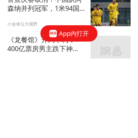
森纳并列冠军，1米94国
足新锋霸获MVP
小金体坛大视野
App内打开
《龙餐馆》开局不利，
400亿票房男主跌下神
坛，沈腾翻身困难
凡知
举国物流大罢工！巴基斯
坦40万货车集体停运，工
业、出口全线告急
阅尽天下大事
菲律宾防长频频叫板中
国，前高官公开戳穿：真