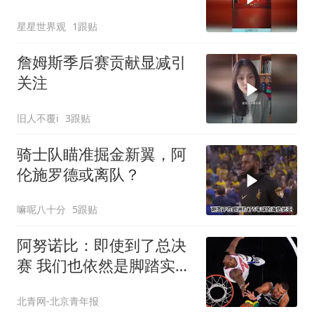
星星世界观
1跟贴
詹姆斯季后赛贡献显减引
关注
旧人不覆i
3跟贴
骑士队瞄准掘金新翼，阿
伦施罗德或离队？
嘛呢八十分
5跟贴
阿努诺比：即使到了总决
赛 我们也依然是脚踏实地
一场一场地打
北青网-北京青年报