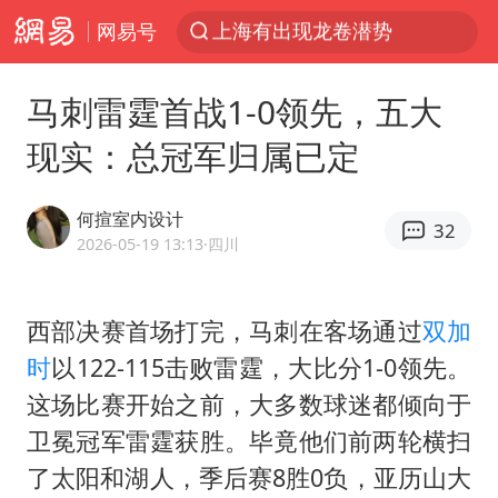
网易号
上半年我国经营主体结构持续优化
王传君 《披荆斩棘》
马刺雷霆首战1-0领先，五大
上海：5号线16号线浦江线全线停运
现实：总冠军归属已定
白海豚预计将在浙江苍南到三门一带登陆
今日15时起福州地铁高架区段停运
何揎室内设计
32
国足U17与阿森纳决赛取消 并列冠军
2026-05-19 13:13
·四川
王艺迪2-4不敌张本美和止步4强
西部决赛首场打完，马刺在客场通过
双加
上门女婿出轨女邻居多年被判重婚罪
时
以122-115击败雷霆，大比分1-0领先。
2025年小学教师减少13.19万
这场比赛开始之前，大多数球迷都倾向于
王艺迪无缘横滨赛决赛
卫冕冠军雷霆获胜。毕竟他们前两轮横扫
泰国：高度重视中国游客旅游体验
了太阳和湖人，季后赛8胜0负，亚历山大