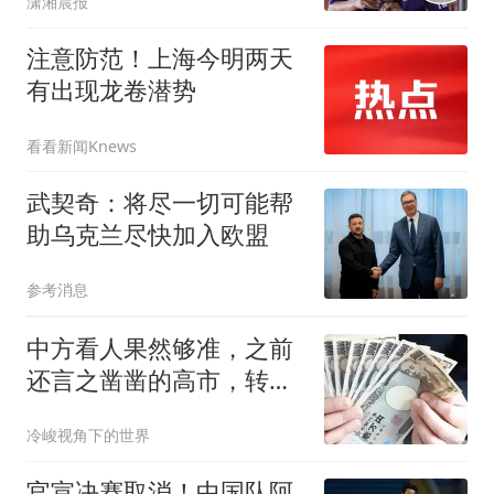
潇湘晨报
钟；幸存老师发声：他想
杀我时刚好子弹用完
注意防范！上海今明两天
有出现龙卷潜势
看看新闻Knews
武契奇：将尽一切可能帮
助乌克兰尽快加入欧盟
参考消息
中方看人果然够准，之前
还言之凿凿的高市，转头
就官宣一重要决定
冷峻视角下的世界
官宣决赛取消！中国队阿