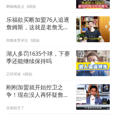
曝光
啊杨梅盘点
6跟贴
乐福欲买断加盟76人追逐
詹姆斯，这就是老詹无与
伦比的人格魅力
阿嬍体育评论
3跟贴
湖人多罚1635个球，下赛
季还能继续保持吗
正经球迷
6跟贴
刚刚加盟就开始控卫之
争！现在没人再怀疑詹姆
斯的整活能力了吧
浩南想开了