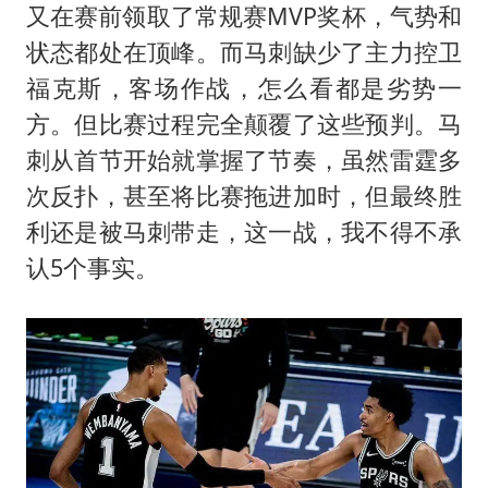
上海大部迎大暴雨
又在赛前领取了常规赛MVP奖杯，气势和
《龙餐馆》 冲奖
状态都处在顶峰。而马刺缺少了主力控卫
蒯曼挺进WTT横滨冠军赛女单四强
福克斯，客场作战，怎么看都是劣势一
方。但比赛过程完全颠覆了这些预判。马
以军士兵把枪口对准中国记者
刺从首节开始就掌握了节奏，虽然雷霆多
笔试第一被劝弃考涉事副校长被撤职
次反扑，甚至将比赛拖进加时，但最终胜
白海豚5次眼壁置换
利还是被马刺带走，这一战，我不得不承
构建更高水平的全民健身公共服务体系
认5个事实。