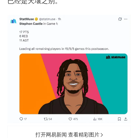
已经是天壤之别。
打开网易新闻 查看精彩图片