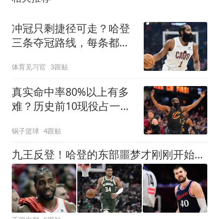
冲冠只剩捷径可走？哈登
三条夺冠路线，每条都简
单直接
体育见习官
3跟贴
真实命中率80%以上有多
难？历史前10现役占一
半，哈登92场仅排第4
锅子篮球
4跟贴
九王反登！哈登的东部噩梦才刚刚开始，下赛季夺冠的概率几乎为零