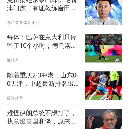
津门虎，有证教练唐田执
教两连胜
李广专业体育评论
每体：巴萨在意大利只停
留了10个小时；德乌洛费
乌领纪念球衣
懂球帝
随着重庆2-3海港，山东0-
0天津，中超最新排名出
炉！西海岸排第2
薇说体育
难怪伊朗总统不想打了，
执意跟美国和谈，原来他