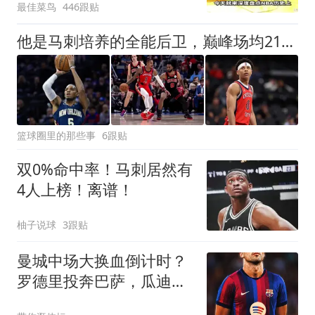
最佳菜鸟
446跟贴
他是马刺培养的全能后卫，巅峰场均21+8+9！30岁却成了“玻璃人”
篮球圈里的那些事
6跟贴
双0%命中率！马刺居然有
4人上榜！离谱！
柚子说球
3跟贴
曼城中场大换血倒计时？
罗德里投奔巴萨，瓜迪奥
拉要哭了我想去巴萨，我