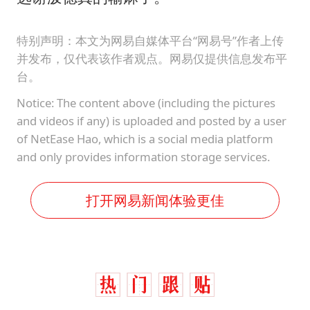
特别声明：本文为网易自媒体平台“网易号”作者上传
并发布，仅代表该作者观点。网易仅提供信息发布平
台。
Notice: The content above (including the pictures
and videos if any) is uploaded and posted by a user
of NetEase Hao, which is a social media platform
and only provides information storage services.
打开网易新闻体验更佳