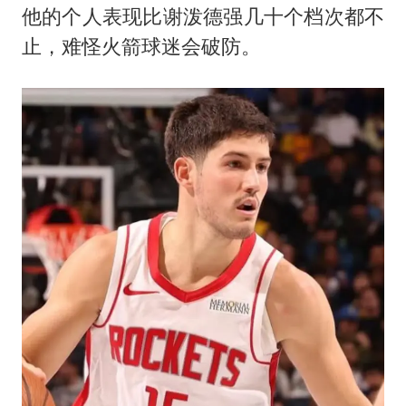
他的个人表现比谢泼德强几十个档次都不
止，难怪火箭球迷会破防。