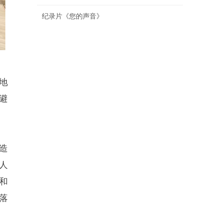
纪录片《您的声音》
地
避
造
人
和
落