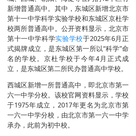
新增普通高中。其中，东城区新增北京市
第十一中学科学实验学校和东城区京杜学
校两所普通高中。公开资料显示，北京市
第十一中学科学
实验学校
于2025年6月正
式揭牌成立，是东城区第一所以“科学”命
名的学校。京杜学校于今年4月正式成
立，是东城区第二所民办普通高中学校。
西城区新增一所普通高中，即北京市第一
六一中学分校。该校官网资料显示，学校
于1975年成立，2017年更名为北京市第
一六一中学分校，由北京市第一六一中学
承办，此前为初中校。