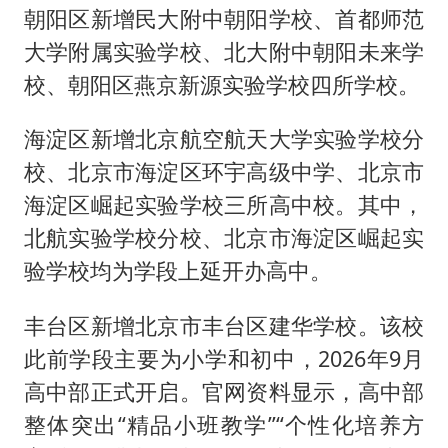
朝阳区新增民大附中朝阳学校、首都师范
大学附属实验学校、北大附中朝阳未来学
校、朝阳区燕京新源实验学校四所学校。
海淀区新增北京航空航天大学实验学校分
校、北京市海淀区环宇高级中学、北京市
海淀区崛起实验学校三所高中校。其中，
北航实验学校分校、北京市海淀区崛起实
验学校均为学段上延开办高中。
丰台区新增北京市丰台区建华学校。该校
此前学段主要为小学和初中，2026年9月
高中部正式开启。官网资料显示，高中部
整体突出“精品小班教学”“个性化培养方