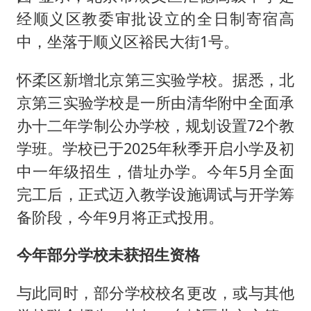
经顺义区教委审批设立的全日制寄宿高
中，坐落于顺义区裕民大街1号。
怀柔区新增北京第三实验学校。据悉，北
京第三实验学校是一所由清华附中全面承
办十二年学制公办学校，规划设置72个教
学班。学校已于2025年秋季开启小学及初
中一年级招生，借址办学。今年5月全面
完工后，正式迈入教学设施调试与开学筹
备阶段，今年9月将正式投用。
今年部分学校未获招生资格
与此同时，部分学校校名更改，或与其他