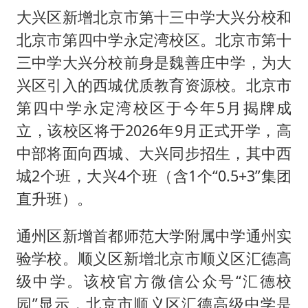
大兴区新增北京市第十三中学大兴分校和
北京市第四中学永定湾校区。北京市第十
三中学大兴分校前身是魏善庄中学，为大
兴区引入的西城优质教育资源校。北京市
第四中学永定湾校区于今年5月揭牌成
立，该校区将于2026年9月正式开学，高
中部将面向西城、大兴同步招生，其中西
城2个班，大兴4个班（含1个“0.5+3”集团
直升班）。
通州区新增首都师范大学附属中学通州实
验学校。顺义区新增北京市顺义区汇德高
级中学。该校官方微信公众号“汇德校
园”显示，北京市顺义区汇德高级中学是