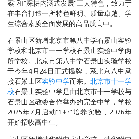
案”和“深耕内涵式发展”三大特色，致力于
在丰台打造一所特色鲜明、质量卓越、学
生综合素质全面发展的高品质高中。
石景山区新增北京市第八中学石景山实验
学校和北京市十一学校石景山实验中学两
所学校。北京市第八中学石景山实验学校
于今年4月24日正式揭牌，系北京八中承
接石景山区
实验中学
而来。
北京市十一学
校
石景山实验中学是由北京市十一学校与
石景山区教委合作举办的完全中学，学校
2025年7月启动“1+3”培养实验，2026年
开始招收高中生。