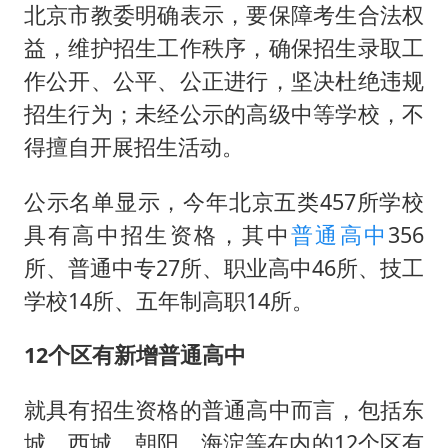
泰国一女公务员妆容引争议 本人回应
北京市教委明确表示，要保障考生合法权
郑国霖回应去景区上班被保安拦下
益，维护招生工作秩序，确保招生录取工
感觉全东北都在等7号
作公开、公平、公正进行，坚决杜绝违规
招生行为；未经公示的高级中等学校，不
首次证实！“胶球”存在
得擅自开展招生活动。
80后女柜员逆袭成4200亿银行副行长
多地要求领导干部带头休假
公示名单显示，今年北京五类457所学校
奋进开新局 实干挑大梁
具有高中招生资格，其中
普通高中
356
所、普通中专27所、职业高中46所、技工
学校14所、五年制高职14所。
12个区有新增普通高中
就具有招生资格的普通高中而言，包括东
城、西城、朝阳、海淀等在内的12个区有