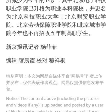
职业学院已升格为职业本科院校，并更名
为北京科技职业大学；北京财贸职业学
院、北京劳动保障职业学院和北京城市学
院今年也不再招收五年制高职学生。
新京报讯记者 杨菲菲
编辑 缪晨霞 校对 穆祥桐
特别声明：本文为网易自媒体平台“网易号”作者上传
并发布，仅代表该作者观点。网易仅提供信息发布平
台。
Notice: The content above (including the pictures
and videos if any) is uploaded and posted by a user
of NetEase Hao, which is a social media platform