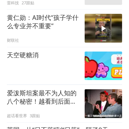
雷科技
27跟贴
黄仁勋：AI时代“孩子学什
么专业并不重要”
财联社
天空硬糖消
爱泼斯坦案最不为人知的
八个秘密！越看到后面越
头皮发麻！
超话看世界
3跟贴