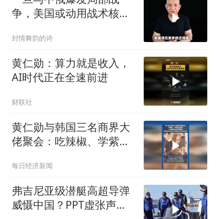
争，美国或动用战术核武
器！
封情舞韵的诗
黄仁勋：算力就是收入，
AI时代正在全速前进
财联社
黄仁勋与韩国三名商界大
佬聚会：吃辣椒、学紫苏
叶包肉，LG集团会长负责
每日经济新闻
烤肉
弗吉尼亚级潜艇高超导弹
威慑中国？PPT虚张声势
CNN太可笑