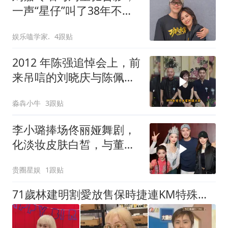
一声“星仔”叫了38年不改
口，合影让人泪目
娱乐嗑学家.
4跟贴
2012 年陈强追悼会上，前
来吊唁的刘晓庆与陈佩斯
父子的合影，场面伤感又
淼犇小牛
3跟贴
温情
李小璐捧场佟丽娅舞剧，
化淡妆皮肤白皙，与董璇
母女合影笑脸盈盈
贵圈星娱
1跟贴
71歲林建明割愛放售保時捷連KM特殊車牌 積極斷捨離曾想賣金