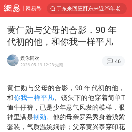
网易号
于东来回应胖东来近25年老店年底关闭
白海豚对华东华北影响会大于巴威
黄仁勋与父母的合影，90 年
浙江省甬江发生2026年第1号洪水
代初的他，和你我一样平凡
刘嘉玲晒与周星驰合照
独闯南太行的失联女生最后轨迹已确认
娱你同欢
46
香港刷新1884年以来最高气温纪录
2026-05-19 12:23
·湖南
央视新主播李秋莹母校发文祝贺
黄仁勋与父母的合影，90 年代初的他，
上门女婿出轨女邻居多年被判重婚罪
和
你我一样
平凡
。镜头下的他穿着简单T
上海全力守护市民“菜篮子”
恤牛仔裤，已是少年意气风发的模样，眼
国足U17与阿森纳决赛取消 并列冠军
神里满是
韧劲
。他的母亲罗采秀身着浅紫
以军士兵把枪口对准中国记者
套装，气质温婉娴静；父亲黄兴泰穿印花