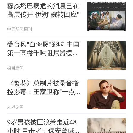
穆杰塔巴病危的消息已在
高层传开 伊朗"婉转回应"
中国新闻周刊
受台风"白海豚"影响 中国
第一高楼千吨阻尼器摆动
明显
极目新闻
《繁花》总制片被录音指
控涉毒：王家卫称"一点够
了"
大风新闻
9岁男孩被巨浪卷走近48
小时 目击者：保安曾喊话