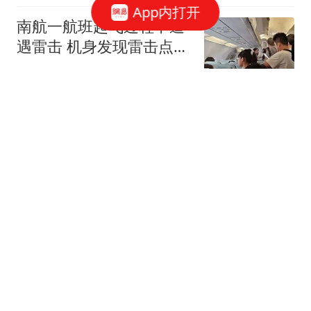
App内打开
南航一航班起飞过程中遭
遇雷击 机身发现雷击点20
余处
蓬勃新闻
华国锋出任军委主席，粟
裕为何反对宣传他？叶帅
还说做得好
扬平说史
39岁女演员破产失业 炒股
亏掉20年积蓄靠年迈母亲
接济
鲁中晨报
唯一让钱学森失态的女