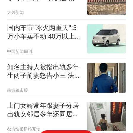
劝阻
大风新闻
国内车市"冰火两重天":5
万小车卖不动 40万以上的
抢购
中国新闻周刊
知名主持人被指出轨多年
生两子前妻怒告小三 法院
判了
南方都市报
上门女婿常年跟妻子分居
出轨女邻居多年还同居生
子
都市快报橙柿互动