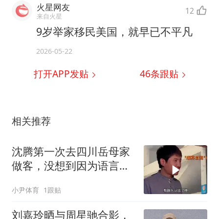
火星网友
12
来自火星
9岁举家移民美国，就早已不平凡
2026-05-22
打开APP发贴
46
条跟贴
相关推荐
沈腾第一次去四川岳母家
做客，没想到因为语言不
通闹出了大笑话
小尹体育
1跟贴
刘嘉玲晒与周星驰合影，