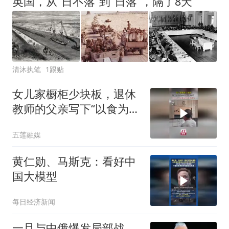
英国，从“日不落”到“日落”，隔了8天
清沐执笔
1跟贴
女儿家橱柜少块板，退休
教师的父亲写下“以食为
天”，写尽了人间烟火与生
五莲融媒
活趣味
黄仁勋、马斯克：看好中
国大模型
每日经济新闻
一旦与中俄爆发局部战