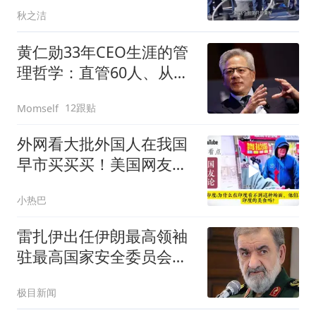
秋之洁
黄仁勋33年CEO生涯的管
理哲学：直管60人、从不
末位淘汰
12跟贴
Momself
外网看大批外国人在我国
早市买买买！美国网友：
太羡慕中国生活！
小热巴
雷扎伊出任伊朗最高领袖
驻最高国家安全委员会代
表
极目新闻