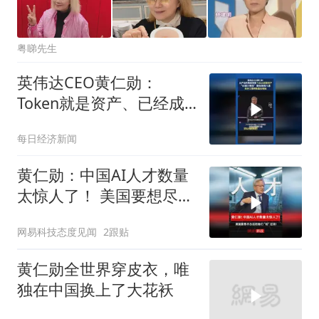
粤睇先生
英伟达CEO黄仁勋：
Token就是资产、已经成
为获利的营收单位
每日经济新闻
黄仁勋：中国AI人才数量
太惊人了！ 美国要想尽办
法把他们“抢”过来！
网易科技态度见闻
2跟贴
黄仁勋全世界穿皮衣，唯
独在中国换上了大花袄