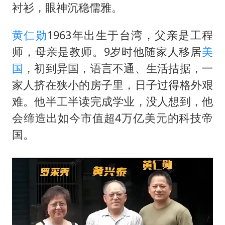
暑期研学游升温 在旅途中增长知识
衬衫，眼神沉稳儒雅。
猫咪过火把节被抹成黑猫
黄仁勋
1963年出生于台湾，父亲是工程
BLG经理辟谣Bin离队
师，母亲是教师。9岁时他随家人移居
美
曹颖儿子首次演长剧
国
，初到异国，语言不通、生活拮据，一
“开学三件套”全线暴涨
家人挤在狭小的房子里，日子过得格外艰
总书记点赞的非遗苗绣焕发新生机
难。他半工半读完成学业，没人想到，他
会缔造出如今市值超4万亿美元的科技帝
国。