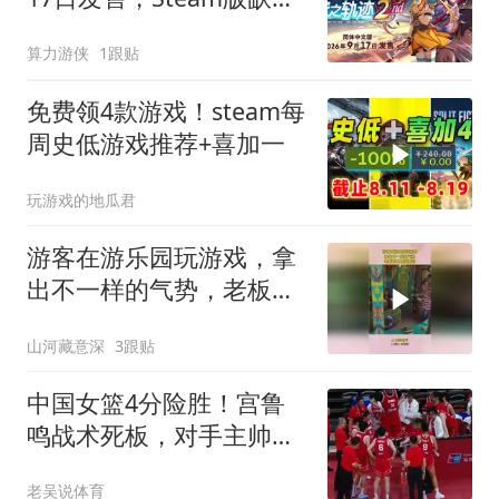
动特典引热议
算力游侠
1跟贴
免费领4款游戏！steam每
周史低游戏推荐+喜加一
玩游戏的地瓜君
游客在游乐园玩游戏，拿
出不一样的气势，老板娘
比她还激动！
山河藏意深
3跟贴
中国女篮4分险胜！宫鲁
鸣战术死板，对手主帅说
她击败我们所有努力
老吴说体育