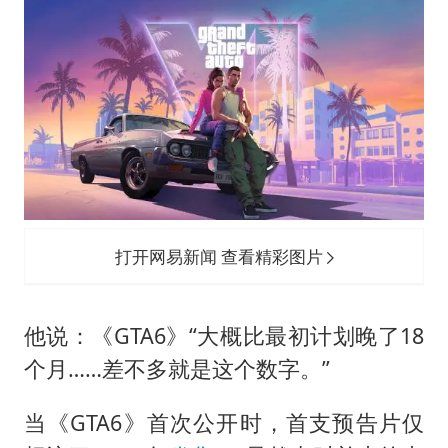
暑期研学游升温 在旅途中增长知识
猫咪过火把节被抹成黑猫
BLG经理辟谣Bin离队
以军士兵把枪口对准中国记者
云南一男子胃中取出180颗铁钉
曹颖儿子首次演长剧
总书记点赞的非遗苗绣焕发新生机
打开网易新闻 查看精彩图片
他说：《GTA6》“大概比最初计划晚了18
个月……差不多就是这个数字。”
当《GTA6》首次公开时，首支预告片仅