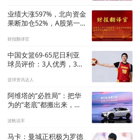
业绩大涨597%，北向资金
果断加仓52%，A股第一
真龙起飞的消息藏不住
财报翻译官
了？
中国女篮69-65尼日利亚
球员评价：3人优秀，3人
及格，6人低迷
篮球资讯达人
阿维塔的“必胜局”：把华
为的“老底”都搬出来，这
把稳了？
波帆说车
马卡：曼城正积极为罗德