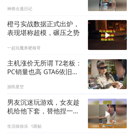
游戏,内
神兽出逃日记
橙弓实战数据正式出炉，
表现堪称超模，碾压之势
一起玩魔兽硬核哥
主机涨价无所谓 T2老板：
PC销量也高 GTA6依旧卖
爆
游民星空
男友沉迷玩游戏，女友趁
机给他下套，替他捏一把
冷汗！
生活徐徐乐
1跟贴