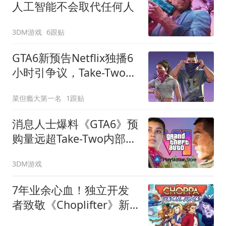
人工智能不会取代任何人
3DM游戏
6跟贴
GTA6新预告Netflix独播6
小时引争议，Take-Two老
板：人人都会看
菜但瘾大第一名
1跟贴
消息人士爆料《GTA6》预
购量远超Take-Two内部预
期
3DM游戏
7年业余心血！独立开发
者致敬《Choplifter》新
作8月13日发售