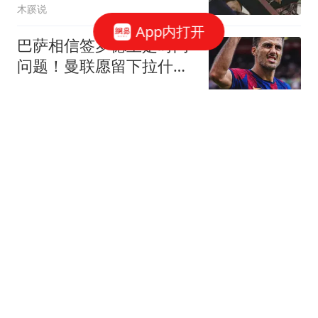
木蹊说
App内打开
巴萨相信签罗德里是时间
问题！曼联愿留下拉什福
德！巴黎谈判费兰
足球侦探
程晓玥谈离婚上热搜！与
富二代结婚多年没办婚
礼，生完二胎仍坚持直播
代军哥哥谈娱乐
从状元秀到赛季仅15场，
本·西蒙斯晒照回应：我不
后悔这段故事
甜份超标的我