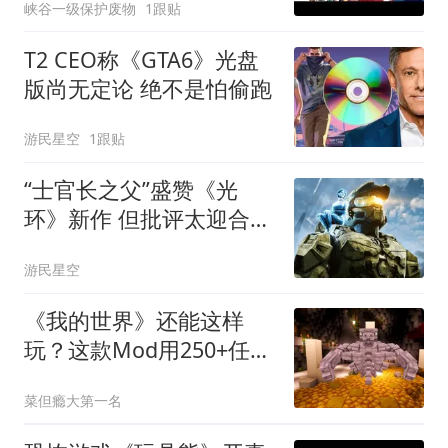
峡谷一级保护废物
1跟贴
T2 CEO称《GTA6》光盘
版尚无定论 绝不是怕偷跑
游民星空
1跟贴
“士官长之父”盛赞《光
环》新作 但批评太迎合新
玩家
游民星空
《我的世界》还能这样
玩？这款Mod用250+任务
和2.0大更新变身暗黑
菜但瘾大第一名
ARPG