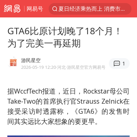
网易号
夏日经济乘热而上 消费市场向新而行
于东来回应胖东来近25年老店年底关闭
GTA6比原计划晚了18个月！
以拒绝“和平委员会”的加沙和平计划
为了完美一再延期
浙江省甬江发生2026年第1号洪水
国足U17与阿森纳决赛取消 并列冠军
游民星空
1
独闯南太行的失联女生最后轨迹已确认
2026-05-19 12:20
·河北
·游民星空官方网易号
全球最大级别运输船通过长江大桥
据WccfTech报道，近日，Rockstar母公司
香港刷新1884年以来最高气温纪录
Take-Two的首席执行官Strauss Zelnick在
央视新主播李秋莹母校发文祝贺
接受采访时透露称，《GTA6》的发售时
上门女婿出轨女邻居多年被判重婚罪
间其实远比大家想象的要更早。
上海全力守护市民“菜篮子”