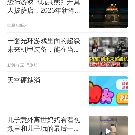
恐怖游戏《玩具熊》开真
人披萨店，2026年新泽西
营业引粉丝期待
晚星归航2
一套光环游戏里面的超级
未来机甲装备，能在当铺
卖多少钱？
新鲜寻宝
8跟贴
天空硬糖消
儿子意外离世妈妈看着视
频里和儿子玩的最后一场