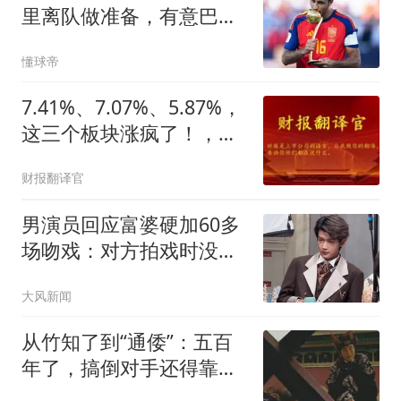
里离队做准备，有意巴萨
中场马克斯
懂球帝
7.41%、7.07%、5.87%，
这三个板块涨疯了！，你
偏偏全避开了，人才？
财报翻译官
男演员回应富婆硬加60多
场吻戏：对方拍戏时没收
敛
大风新闻
从竹知了到“通倭”：五百
年了，搞倒对手还得靠
扣“卖国”帽子