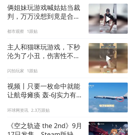
俩姐妹玩游戏喊姑姑当裁
判，万万没想到竟是合伙
捉弄姑姑，网友：第一句
都市观察
1跟贴
开始就知道姑姑的结果
主人和猫咪玩游戏，下秒
沦为了小丑，伤害性不大
侮辱性极强！
闪拍玩家
1跟贴
视频丨只要一枚命中就能
让航母瘫痪 轰-6J实力有多
强？
环球网资讯
2.3万跟贴
《空之轨迹 the 2nd》9月
17日发售，Steam版缺联