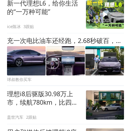
新一代理想L6，给你生活
的“一万种可能”
ice陈冰
3跟贴
充一次电比油车还经跑，2.68秒破百，国产纯电轿车天花板预售！
球叔教你买车
理想i8后驱版30.98万上
市，续航780km，比四驱
版便宜3万
盖世汽车
2跟贴