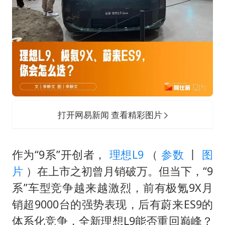
贵州轮胎子公司获美国退税8136万
郑国霖回应去景区上班被保安拦下
CIA被曝已秘密设立古巴工作组
奋进开新局 实干挑大梁
打开网易新闻 查看精彩图片
作为“9系”开创者，
理想L9
（
参数
丨
图
片
）在上市之初曾月销破万。但当下，“9
系”车型竞争越来越激烈，前有极氪9X月
销超9000台的强势表现，后有蔚来ES9的
体系化竞争，全新理想L9能否重回巅峰？