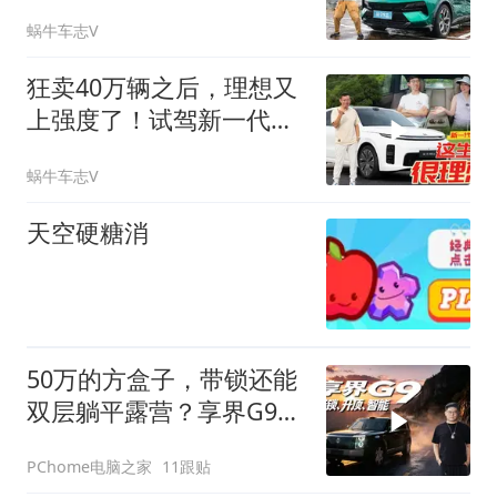
蜗牛车志V
狂卖40万辆之后，理想又
上强度了！试驾新一代理
想L6
蜗牛车志V
天空硬糖消
50万的方盒子，带锁还能
双层躺平露营？享界G9实
车体验
PChome电脑之家
11跟贴