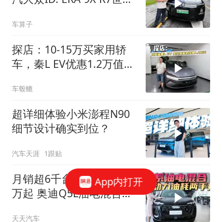
模型
车算子
探店：10-15万买家用轿
车，秦L EV优惠1.2万值得
入手吗？
车毂轆
超详细体验小米澎程N90
细节设计确实到位？
汽车天涯
1跟贴
月销超6千台 终端优惠11
App内打开
万起 奥迪Q5L油电混合版
更具性价比
天天汽车