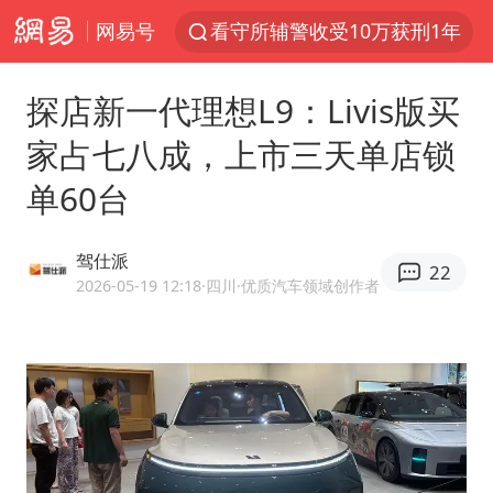
网易号
看守所辅警收受10万获刑1年
U17国足1分钟轰2球
探店新一代理想L9：Livis版买
法国将禁止“未经同意的电话营销”
家占七八成，上市三天单店锁
今年已有4位周星驰电影配角去世
单60台
“China Cool”成海外热词
房主任回应争议
驾仕派
22
把党建设得更加坚强有力
2026-05-19 12:18
·四川
·优质汽车领域创作者
41岁女子为鼓励女儿考上985研究生
宇树科技王兴兴身家有望超200亿元
中国养老床位“三连降”
五粮液渠道价一箱上涨近百元