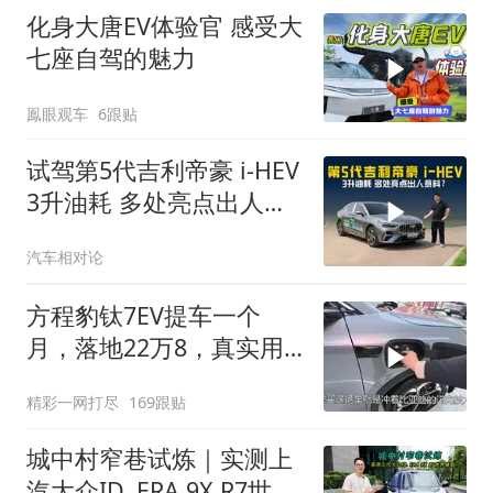
化身大唐EV体验官 感受大
七座自驾的魅力
鳯眼观车
6跟贴
试驾第5代吉利帝豪 i-HEV
3升油耗 多处亮点出人意
料？
汽车相对论
方程豹钛7EV提车一个
月，落地22万8，真实用
车体验如何
精彩一网打尽
169跟贴
城中村窄巷试炼｜实测上
汽大众ID. ERA 9X R7世界