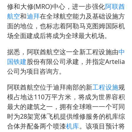
修和大修(MRO)中心，进一步强化
阿联酋
暑期研学游升温 在旅途中增长知识
航空
和
迪拜
在全球航空能力及基础设施方
猫咪过火把节被抹成黑猫
面的地位，也标志着阿勒马克图姆国际机
宝妈给四胞胎取名平安喜乐
场全面建成后将成为全球最大机场。
构建更高水平的全民健身公共服务体系
暴雨预报为何有时感觉不准
据悉，阿联酋航空这一全新工程设施由
中
国铁建
股份有限公司承建，并指定Artelia
总书记点赞的非遗苗绣焕发新生机
公司为项目咨询方。
阿联酋航空位于迪拜南部的新
工程设施
规
模占地达110万平方米，将成为世界容积
最大的建筑之一，拥有全球唯一一个可同
时为28架宽体飞机提供维修服务的机库综
合体并配备两个喷漆
机库
。该项目预计将