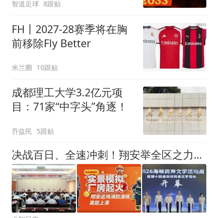
智道足球
8跟贴
FH丨2027-28赛季将在胸
前移除Fly Better
米兰圈
10跟贴
成都理工大学3.2亿元项
目：71家“中字头”角逐！
乔益民
5跟贴
决战百日、全速冲刺！翔安举全区之力保障机场顺利通航