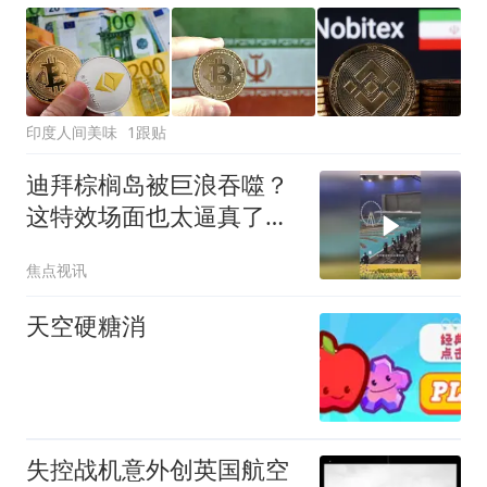
印度人间美味
1跟贴
迪拜棕榈岛被巨浪吞噬？
这特效场面也太逼真了
吧！
焦点视讯
天空硬糖消
失控战机意外创英国航空