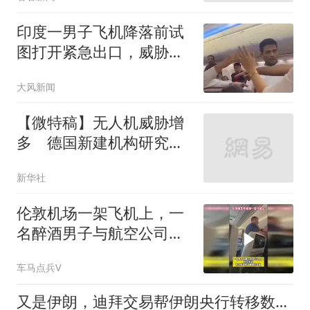
印度一男子飞机降落前试
图打开紧急出口，威胁乘
客和机组人员，损坏飞机
大风新闻
窗户面板，机上人员合力
将其制伏
【微特稿】无人机威胁增
多 德国新建机构研究应
对
新华社
伦敦机场一架飞机上，一
名醉酒男子与航空公司人
员发生冲突
车马点兵V
又是伊朗，迪拜交易帮伊朗央行转移数黑钱遭制裁，海外资产全被冻