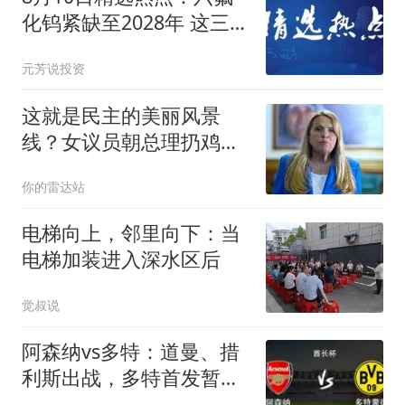
化钨紧缺至2028年 这三大
龙头受益最大
元芳说投资
这就是民主的美丽风景
线？女议员朝总理扔鸡
蛋！怒吼“耻辱”！
你的雷达站
电梯向上，邻里向下：当
电梯加装进入深水区后
觉叔说
阿森纳vs多特：道曼、措
利斯出战，多特首发暂未
公布