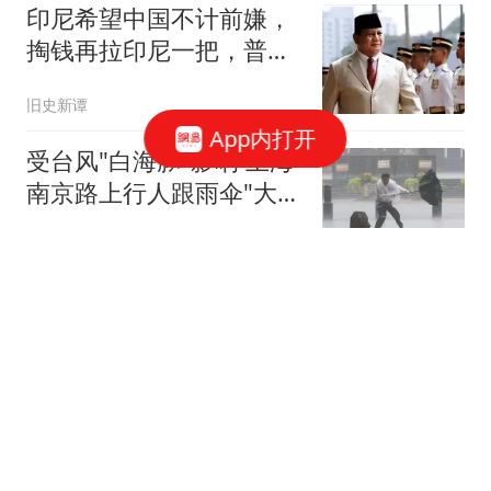
印尼希望中国不计前嫌，
掏钱再拉印尼一把，普拉
博沃在等好消息
旧史新谭
App内打开
受台风"白海豚"影响 上海
南京路上行人跟雨伞"大搏
斗"
上观新闻
全市场：卢卡库接近加盟
费内巴切，税后年薪1000
万欧元
懂球帝
肖国栋6-3 麦克吉尔，没
想到赛后会这样说，输给