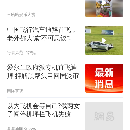
王哈哈娱乐大赏
中国飞行汽车迪拜首飞，
老外都大喊“不可思议”!
行者风范
1跟贴
爱尔兰政府派专机直飞迪
拜 押解黑帮头目回国受审
国际在线
以为飞机会等自己?俄两女
子闯停机坪拦飞机失败
看看新闻Knews