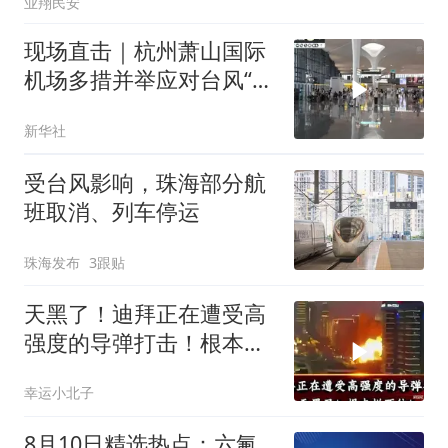
业翔民安
现场直击｜杭州萧山国际
机场多措并举应对台风“白
海豚”
新华社
受台风影响，珠海部分航
班取消、列车停运
珠海发布
3跟贴
天黑了！迪拜正在遭受高
强度的导弹打击！根本拦
不住！
幸运小北子
8月10日精选热点：六氟