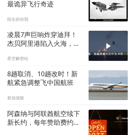
最诡异飞行奇迹
陌生的你我
凌晨7声巨响炸穿迪拜！
杰贝阿里港陷入火海，美
军弹药库告急让中东盟友
星空解密站
彻底心寒
8趟取消、10趟改时！新
航紧急调整飞中国航班
新加坡眼
阿森纳与阿联酋航空续下
新长约，每年赞助费约
7000万镑全球第3