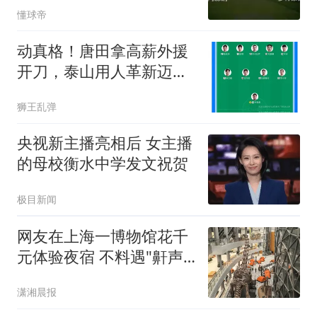
懂球帝
动真格！唐田拿高薪外援
开刀，泰山用人革新迈出
关键一步
狮王乱弹
央视新主播亮相后 女主播
的母校衡水中学发文祝贺
极目新闻
网友在上海一博物馆花千
元体验夜宿 不料遇"鼾声
攻击"
潇湘晨报