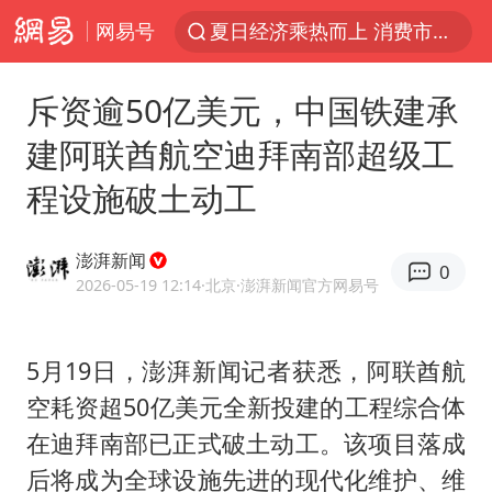
夏日经济乘热而上 消费市场向新而行
网易号
白海豚对华东华北影响会大于巴威
于东来回应胖东来近25年老店年底关闭
斥资逾50亿美元，中国铁建承
以拒绝“和平委员会”的加沙和平计划
建阿联酋航空迪拜南部超级工
浙江省甬江发生2026年第1号洪水
程设施破土动工
全球最大级别运输船通过长江大桥
澎湃新闻
白海豚北上或致京津冀暴雨
0
2026-05-19 12:14
·北京
·澎湃新闻官方网易号
上海全力守护市民“菜篮子”
上门女婿出轨女邻居多年被判重婚罪
5月19日，澎湃新闻记者获悉，阿联酋航
香港刷新1884年以来最高气温纪录
空耗资超50亿美元全新投建的工程综合体
美将每月供乌爱国者拦截导弹
在迪拜南部已正式破土动工。该项目落成
国足U17与阿森纳决赛取消 并列冠军
后将成为全球设施先进的现代化维护、维