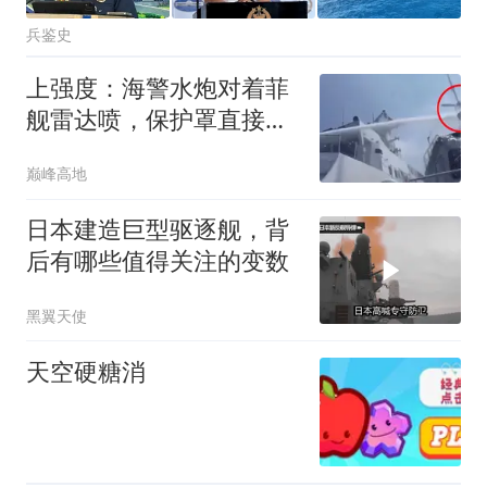
兵鉴史
上强度：海警水炮对着菲
舰雷达喷，保护罩直接被
冲烂
巅峰高地
日本建造巨型驱逐舰，背
后有哪些值得关注的变数
黑翼天使
天空硬糖消