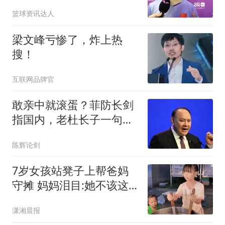
田希娜全力拼！
篮球资讯达人
梁文峰亏惨了，炸上热
搜！
互联网品牌官
敢亲中就滚蛋？菲防长剑
指国内，老杜长子一句
话，直击马科斯死穴
陈辉论剑
7岁女孩站凳子上帮爸妈
守摊 妈妈泪目:她不该这
么懂事
潇湘晨报