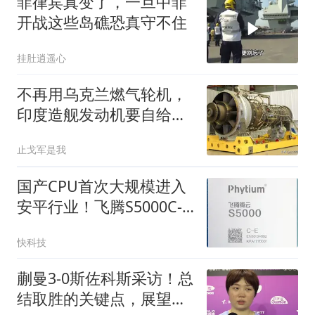
菲律宾真变了，一旦中菲
开战这些岛礁恐真守不住
挂肚逍遥心
不再用乌克兰燃气轮机，
印度造舰发动机要自给，
这一次动真格了？
止戈军是我
国产CPU首次大规模进入
安平行业！飞腾S5000C-E
拿下近3000台订单
快科技
蒯曼3-0斯佐科斯采访！总
结取胜的关键点，展望早