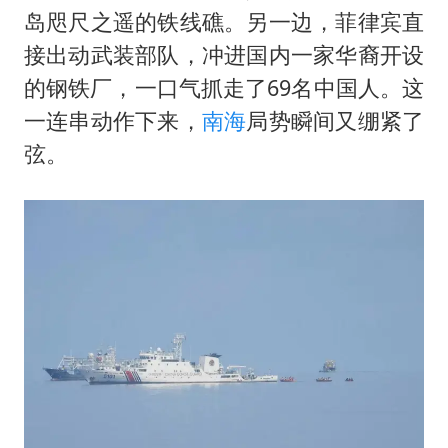
广东雷州通报特教老师招聘违规事件
岛咫尺之遥的铁线礁。另一边，菲律宾直
两名乘客在飞机上因调节座椅起冲突
接出动武装部队，冲进国内一家华裔开设
AI会终结印度“外包神话”吗
的钢铁厂，一口气抓走了69名中国人。这
夯实基础开新局
一连串动作下来，
南海
局势瞬间又绷紧了
弦。