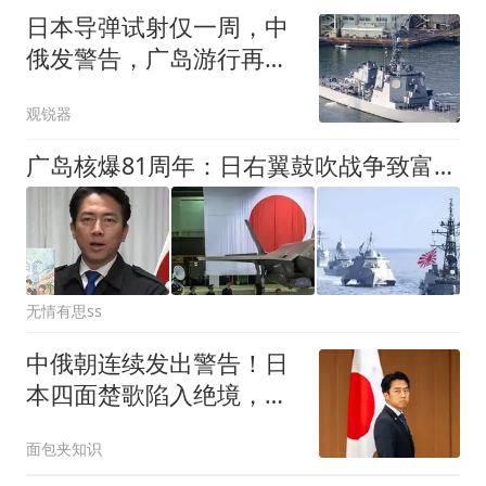
日本导弹试射仅一周，中
俄发警告，广岛游行再
起，高市明白啥意思
观锐器
广岛核爆81周年：日右翼鼓吹战争致富，中方警告非空谈
无情有思ss
中俄朝连续发出警告！日
本四面楚歌陷入绝境，美
军逃往第三岛链
面包夹知识