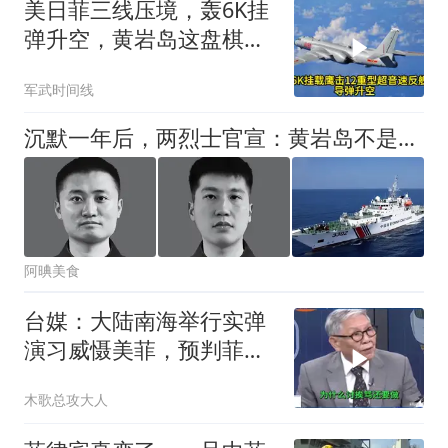
美日菲三线压境，轰6K挂
弹升空，黄岩岛这盘棋一
天之内翻了局
军武时间线
沉默一年后，两烈士官宣：黄岩岛不是碰瓷秀场，碰一次就会疼一次
阿晪美食
台媒：大陆南海举行实弹
演习威慑美菲，预判菲律
宾再闹大陆要抓人
木歌总攻大人