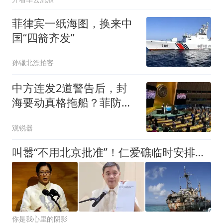
菲律宾一纸海图，换来中
国“四箭齐发”
孙镴北漂拍客
中方连发2道警告后，封
海要动真格拖船？菲防长
亮出行政令也没用
观锐器
叫嚣“不用北京批准”！仁爱礁临时安排，正遭菲律宾定向拆解
你是我心里的阴影