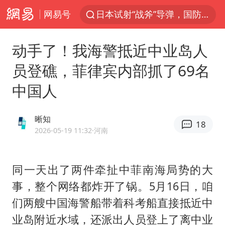
网易号
日本试射“战斧”导弹，国防部回应
曝韩国足协为外籍裁判员安排色情招待
动手了！我海警抵近中业岛人
四川宜宾市高县4.9级地震致1人死亡
员登礁，菲律宾内部抓了69名
向鹏0-3不敌张本智和
中国人
百花奖开幕式
“新疆阿勒泰八月能滑雪”不实
晰知
18
我国外贸延续良好增长态势
2026-05-19 11:32
·河南
刘国正说向鹏打得很窝囊
陈幸同晋级WTT横滨冠军赛8强
同一天出了两件牵扯中菲南海局势的大
事，整个网络都炸开了锅。5月16日，咱
国防部：坚决反制任何闹海挑衅图谋
们两艘中国海警船带着科考船直接抵近中
宇树科技中一签需缴款7.54万元
业岛附近水域，还派出人员登上了离中业