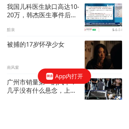
我国儿科医生缺口高达10-
20万，韩杰医生事件后又
有很多儿科医生辞职导致
黯泉
多家医院关闭合并儿科...
被捕的17岁怀孕少女
南风窗
App内打开
广州市销量第一的汽车：
几乎没有什么悬念，上半
年销量达4513台
柳先说
国防部：中国军队坚决反
制任何闹海挑衅图谋