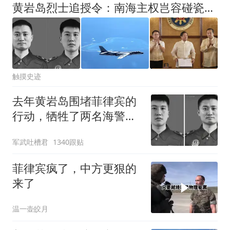
黄岩岛烈士追授令：南海主权岂容碰瓷，谁再挑衅就须付出血的代价
触摸史迹
去年黄岩岛围堵菲律宾的
行动，牺牲了两名海警战
士
军武吐槽君
1340跟贴
菲律宾疯了，中方更狠的
来了
温一壶皎月