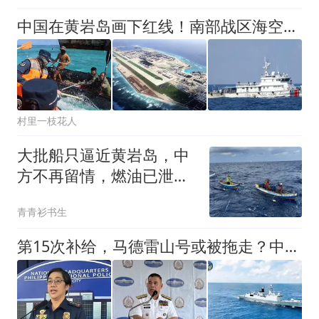
中国在黄岩岛画下红线！南部战区海空联动，这次信号很不一般！
村里一枝花人
大批船只逼近黄岩岛，中
方不再留情，燃油已泄
露，菲律宾戏演砸了
青青衫书生
第15次补给，马德雷山号或被拖走？中方祭出王炸，专打菲军巡逻机