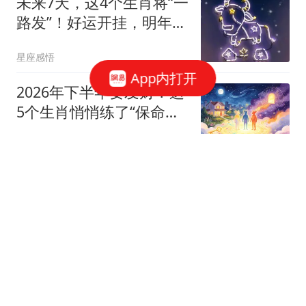
未来7天，这4个生肖将“一
路发”！好运开挂，明年依
旧顺风顺水浩瀚星象，流
星座感悟
转不息
App内打开
2026年下半年要发财？这
5个生肖悄悄练了“保命新
技能”！
温暖心语
有钱能使鬼推磨！陈思诚
卡点为前妻庆生，新女友
隐忍四年不争不抢
阿纂看事
牛弹琴：伊朗开出6项条
件 美军倒吸一口凉气