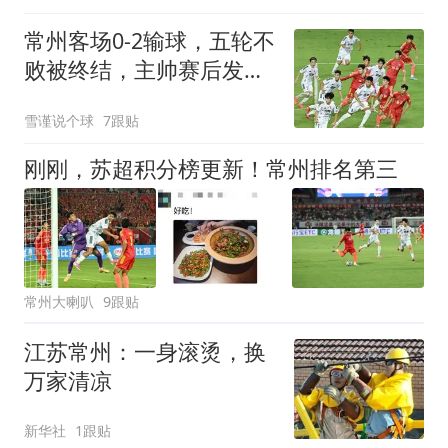
常州客场0-2输球，五轮不
败被终结，主帅赛后发言
格局很大
雪谨说个球
7跟贴
刚刚，苏超积分榜更新！常州排名第三
常州大喇叭
9跟贴
江苏常州：一身滚烫，换
万家清凉
新华社
1跟贴