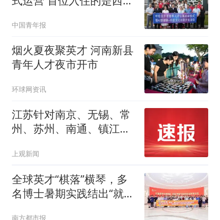
式运营 首位入住的是西部
计划志愿者
中国青年报
烟火夏夜聚英才 河南新县
青年人才夜市开市
环球网资讯
江苏针对南京、无锡、常
州、苏州、南通、镇江等
6市启动防汛Ⅲ级应急响应
上观新闻
全球英才“棋落”横琴，多
名博士暑期实践结出“就业
意向果”
南方都市报