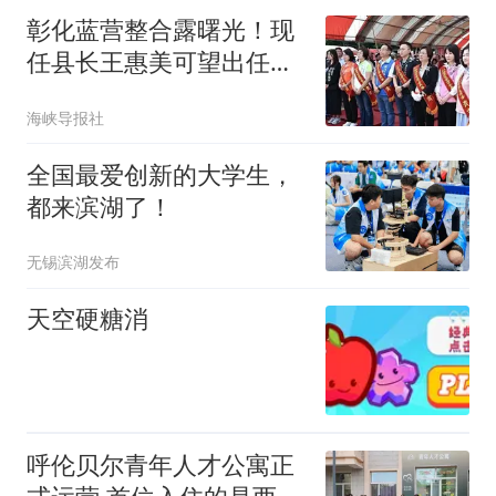
彰化蓝营整合露曙光！现
任县长王惠美可望出任魏
平政竞选主委
海峡导报社
全国最爱创新的大学生，
都来滨湖了！
无锡滨湖发布
天空硬糖消
呼伦贝尔青年人才公寓正