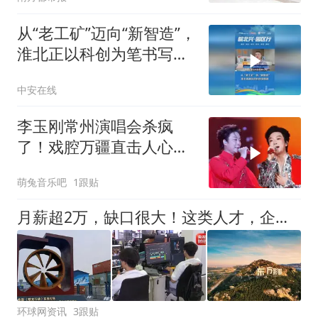
从“老工矿”迈向“新智造”，
淮北正以科创为笔书写资
源型城市转型答卷
中安在线
李玉刚常州演唱会杀疯
了！戏腔万疆直击人心，
DJ清明上河图炸翻全场
萌兔音乐吧
1跟贴
月薪超2万，缺口很大！这类人才，企业疯抢
环球网资讯
3跟贴