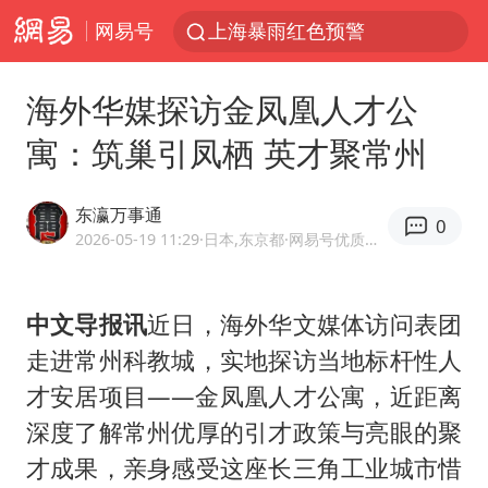
网易号
上海暴雨红色预警
上海：5号线16号线浦江线全线停运
海外华媒探访金凤凰人才公
上海全域长途客运班次全部停运
寓：筑巢引凤栖 英才聚常州
周星驰母亲现身香港路演现场
王传君 《披荆斩棘》
东瀛万事通
0
国足U17与阿森纳决赛取消 并列冠军
2026-05-19 11:29
·日本,东京都
·网易号优质内容创作者
上海有出现龙卷潜势
中文导报讯
近日，海外华文媒体访问表团
王艺迪2-4不敌张本美和止步4强
走进常州科教城，实地探访当地标杆性人
上门女婿出轨女邻居多年被判重婚罪
才安居项目——金凤凰人才公寓，近距离
1枚就能让航母瘫痪 轰-6J实力有多强
深度了解常州优厚的引才政策与亮眼的聚
以军士兵把枪口对准中国记者
才成果，亲身感受这座长三角工业城市惜