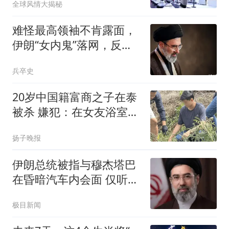
全球风情大揭秘
难怪最高领袖不肯露面，
伊朗“女内鬼”落网，反间
谍小组全是间谍
兵卒史
20岁中国籍富商之子在泰
被杀 嫌犯：在女友浴室发
现他
扬子晚报
伊朗总统被指与穆杰塔巴
在昏暗汽车内会面 仅听到
声音
极目新闻