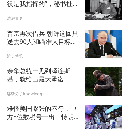
役是我指挥的”，秘书扯他
衣服：别讲了吧
浩渺青史
普京再次借兵 朝鲜这回只
送去90人和瞄准大目标的
王牌
近史博览
亲华总统一见到泽连斯
基，就给出最大承诺，对
中俄的友谊还算数吗？
姿势分子knowledge
难怪美国紧张的不行，中
方8位数税号一出，特朗
普：都是中国的错