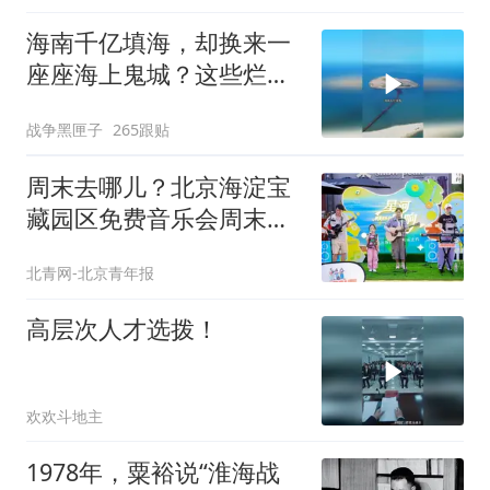
海南千亿填海，却换来一
座座海上鬼城？这些烂摊
子未来该何去何从
战争黑匣子
265跟贴
周末去哪儿？北京海淀宝
藏园区免费音乐会周末连
开
北青网-北京青年报
高层次人才选拨！
欢欢斗地主
1978年，粟裕说“淮海战