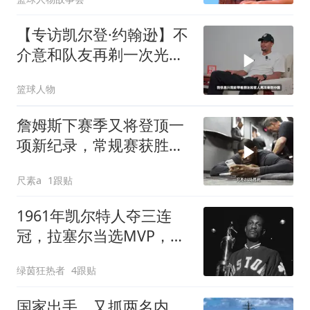
【专访凯尔登·约翰逊】不
介意和队友再剃一次光
头！
篮球人物
詹姆斯下赛季又将登顶一
项新纪录，常规赛获胜数
第一
尺素a
1跟贴
1961年凯尔特人夺三连
冠，拉塞尔当选MVP，成
历史第二队
绿茵狂热者
4跟贴
国家出手，又抓两名内