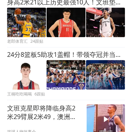
身高2米21以上历史最强10人！文班垫底，姚明第4，贾巴尔登顶
老郎体育汇
24跟贴
24分8篮板5助攻1盖帽！带领夺冠并当选MVP！东契奇的帮手来了
王稱吃吃喝喝
6跟贴
文班克星即将降临身高2
米29臂展2米49，澳洲文
班JK马赫
篮球人物故事会