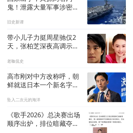
鬼！泄露大量军事涉密资
料，身份个个不简单
旧史新谭
带小儿子力挺周星驰仅2
天，张柏芝深夜高调示
爱，和前夫早已切割
老呶侃史
高市刚对中方改称呼，朝
鲜就送日本一个新名字，
平壤没让中国失望
坠入二次元的海洋
《歌手2026》总决赛出场
顺序出炉，排位暗藏夺冠
玄机