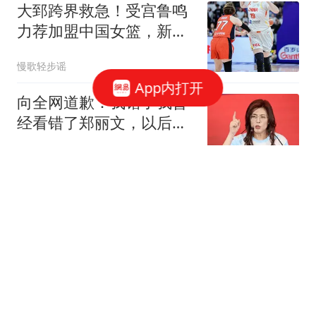
大郅跨界救急！受宫鲁鸣
力荐加盟中国女篮，新身
份正式确定
慢歌轻步谣
App内打开
向全网道歉：我错了我曾
经看错了郑丽文，以后她
说什么我都不信了
爱下厨的阿酾
A股：突传重磅消息，释
放强烈信号！做好准备，
周五将迎来新变化
虎哥闲聊
锁定华东：台风白海豚将
登陆浙江或福建，东北山