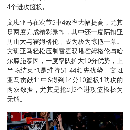
4个进攻篮板。
文班亚马在次节5中4效率大幅提高，尤其
是两度完成精彩暴扣，其中还一度隔扣亚
历山大与霍姆格伦，成为极为惊艳一幕。
文班亚马轻松压制雷霆双塔霍姆格伦与哈
尔滕施泰因，一度率队扩大10分优势，上
半场结束也是维持51-44领先优势。文班
亚马贡献11中6得到14分10篮板1助攻的
两双数据，尤其是抢到5个进攻篮板极为
无解。