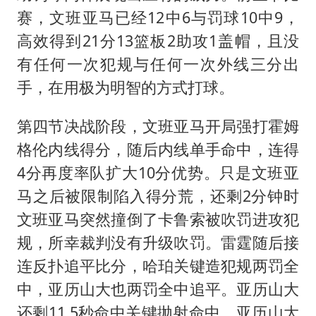
赛，文班亚马已经12中6与罚球10中9，
高效得到21分13篮板2助攻1盖帽，且没
有任何一次犯规与任何一次外线三分出
手，在用极为明智的方式打球。
第四节决战阶段，文班亚马开局强打霍姆
格伦内线得分，随后内线单手命中，连得
4分再度率队扩大10分优势。只是文班亚
马之后被限制陷入得分荒，还剩2分钟时
文班亚马突然撞倒了卡鲁索被吹罚进攻犯
规，所幸裁判没有升级吹罚。雷霆随后接
连反扑追平比分，哈珀关键造犯规两罚全
中，亚历山大也两罚全中追平。亚历山大
还剩11.5秒命中关键抛射命中，亚历山大