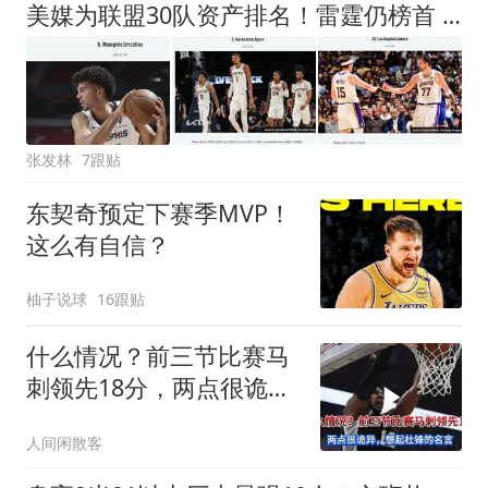
美媒为联盟30队资产排名！雷霆仍榜首 火箭第四 勇士14 湖人27
张发林
7跟贴
东契奇预定下赛季MVP！
这么有自信？
柚子说球
16跟贴
什么情况？前三节比赛马
刺领先18分，两点很诡
异，想起杜锋
人间闲散客