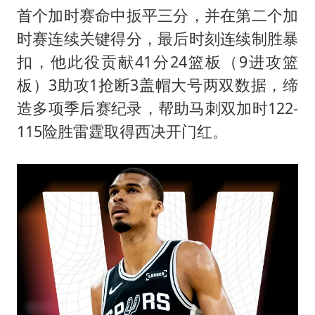
法国将禁止“未经同意的电话营销”
首个加时赛命中扳平三分，并在第二个加
24小时不关空调 电费会更低吗
时赛连续关键得分，最后时刻连续制胜暴
中国养老床位“三连降”
扣，他此役贡献41分24篮板（9进攻篮
多地要求领导干部带头休假
板）3助攻1抢断3盖帽大号两双数据，缔
造多项季后赛纪录，帮助马刺双加时122-
吉林一“温度计大楼”读数爆表
115险胜雷霆取得西决开门红。
东方甄选被判赔偿江小白30万元
奋进开新局 实干挑大梁