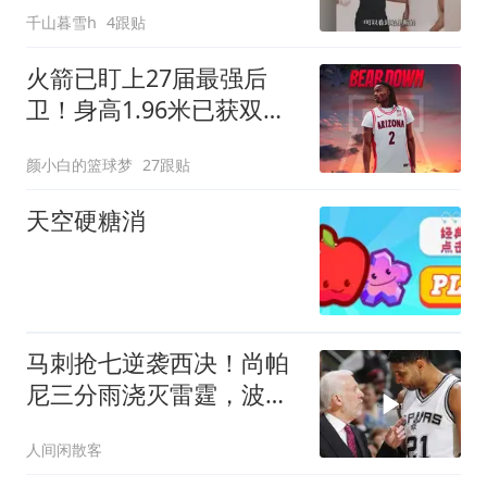
千山暮雪h
4跟贴
火箭已盯上27届最强后
卫！身高1.96米已获双
MVP 谢泼德真沦交易筹
颜小白的篮球梦
27跟贴
码？
天空硬糖消
马刺抢七逆袭西决！尚帕
尼三分雨浇灭雷霆，波波
维奇总决赛三
人间闲散客