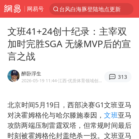
网易号
以“新”破局 首发经济点亮城市消费活力
台风白海豚进入48小时警戒线
文班41+24创十纪录：主宰双
佛得角门将亮相智利俱乐部主场
加时完胜SGA 无缘MVP后的宣
中方回应是否在太平洋海底开采稀土
言之战
看守所辅警收受10万获刑1年
宇树科技发行价格150.80元/股
醉卧浮生
313
宇树科技王兴兴身家有望超200亿元
2026-05-19 11:44
·江西
·优质体育领域创作者
五粮液渠道价一箱上涨近百元
CIA被曝已秘密设立古巴工作组
北京时间5月19日，西部决赛G1文班亚马
对决霍姆格伦与哈尔滕施泰因，
文班
亚马
U17国足1分钟轰2球
攻防两端压制雷霆双塔，但常规时间最后
泰国一女公务员妆容引争议 本人回应
时刻被霍姆格伦封盖绝杀一投。文班亚马