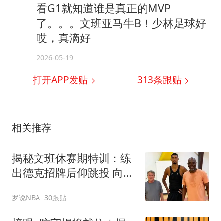
看G1就知道谁是真正的MVP
了。。。文班亚马牛B！少林足球好
哎，真滴好
2026-05-19
打开APP发贴
313
条跟贴
相关推荐
揭秘文班休赛期特训：练
出德克招牌后仰跳投 向大
梦继续学习低位技术
罗说NBA
30跟贴