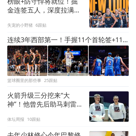
榜眼+防守悍将就位！掘
金连签五人，深度拉满，
直面马刺和雷霆
失宠的小野猪
6跟贴
连续3年西部第一！手握11个首轮签+11个次轮签，论球队重建马刺火箭都比不过他们
篮球圈里的那些事
25跟贴
火箭升级三分挖来“大
神”！他曾先后助马刺雷霆
夺冠
体坛周报
10跟贴
去年少林修心今年巴黎修