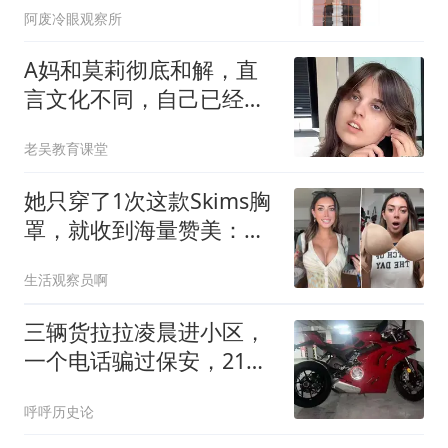
阿废冷眼观察所
A妈和莫莉彻底和解，直
言文化不同，自己已经做
的很好，不懂感恩
老吴教育课堂
她只穿了1次这款Skims胸
罩，就收到海量赞美：轻
垫却有奇效
生活观察员啊
三辆货拉拉凌晨进小区，
一个电话骗过保安，21万
摩托车被搬到吉林
呼呼历史论