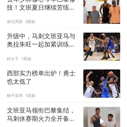
技！文班夏日继续苦练进
化
体坛周报
3跟贴
升级中，马刺文班亚马与
奥拉朱旺一起加紧训练，
力求提升自身水平
好火子
1跟贴
西部实力榜单出炉！勇士
也太低了
柚子说球
1跟贴
文班亚马领衔巴黎集结，
马刺休赛期火力全开备
战！