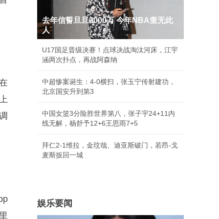
去年信誓旦旦3000万 今年NBA查无此
人
U17国足晋级决赛！点球决战淘汰河床，江宇
涵两次扑点，再战阿森纳
现在
中超惨案诞生：4-0横扫，张玉宁传射建功，
北京国安升到第3
给上
中国女篮3分险胜世界第八，张子宇24+11内
调
线无解，杨舒予12+6王思雨7+5
拜仁2-1维拉，金玟哉、迪亚斯破门，若昂-戈
麦斯扳回一城
pp
娱乐要闻
册里