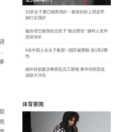
18岁女子遭已婚男强奸：被推到床上用皮带
抽打后强奸
穆杰塔巴被指给总统下"最后警告" 爆料人发声
意味深长
进
4名中国人在太子集团一园区被围殴 致1死3重
，
伤
、多
婚外胚胎案涉事医院员工哽咽:事件对医院造
成较大冲击
体育要闻
层
统
，普