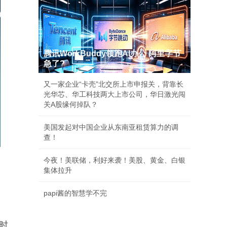
腾讯WorkBuddy领跑AI办公 阿里字节
急了?
又一家企业“卡壳”北交所上市申报关，背靠长
光华芯、华工科技两大上市公司，华日激光闯
关A股缘何掉队？
美国发起对中国企业从东南亚租赁算力的调
查！
今夜！美联储，利好来袭！美股、黄金、白银
集体拉升
papi酱的智慧学不完
时