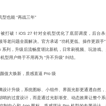
型也能 “再战三年”
于被打破！iOS 27 针对全机型优化了底层调度，后台杀
顿等老问题全面解决。官方承诺 “功耗更低、操作更跟手”
/15/16 系列，升级后流畅度堪比新机，日常刷视频、玩游戏
老机型用户终于不用再为 “升不升级” 纠结。
0：UI 颜值大焕新，质感直逼 Pro 级
璃设计升级，系统图标、小组件、界面光影更通透自然，
胡哨的过度设计，而是通过光影渐变、动态效果让整个系
制中心和 App 图标，质感堪比 Pro 机型的专属设计