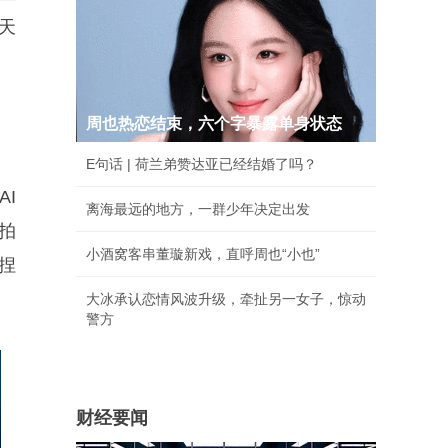
天
周也热恋结束，六个字暴露单身状态
E句话 | 荷兰弟赞达亚已经结婚了吗？
AI
离海最远的地方，一群少年决定出发
拍
小酒窝客串董璇新戏，直呼周也“小也”
捏
大冰承认恋情风波升级，牵扯另一女子，惊动
警方
财经要闻