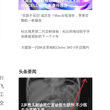
三星发布首款搭载DeepPix技术的
ISOCELL HPC图像传感器
“买新不买旧”成历史？Mac全线涨价，苹果官
翻机一夜爆发
杜比视界第二代尝鲜体验：杜比和海信联手开
创家庭观影的下一个十年
大疆新一代8K全景相机Osmo 360 II开启预约
头条要闻
执行
飞
工
机交
2岁患儿就诊死亡首诊医生获刑 不少医
生为其鸣不平