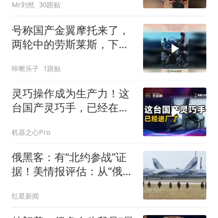
Mr刘然
30跟贴
号称国产金翼摩托来了，
两轮中的劳斯莱斯，下一
秒亮相现场！
咔嚓乐子
1跟贴
灵巧操作成为生产力！这
台国产灵巧手，已经在宝
马“打螺丝”了
机器之心Pro
俄黑客：有“北约参战”证
据！美情报评估：从“俄不
会碰北约”到“可能发动有
红星新闻
限攻击”