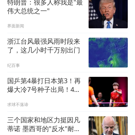
特朗普：很多人称我是"最
伟大总统之一"
界面新闻
浙江台风最强风雨时段来
了，这几小时千万别出门
纪百事
国乒第4暴打日本第3！再
爆大冷7号种子出局！4强
决出3席国乒2席
求球不落谛
三个国家和地区力挺因凡
蒂诺 墨西哥的"反水"耐人