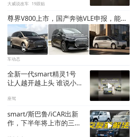
大威说改车
19跟贴
上一个台阶
尊界V800上市，国产奔驰VLE申报，能否扳回一局？
车动态
全新一代smart精灵1号
让人越开越上头 谁说小车
只能将就
座驾
smart/斯巴鲁/iCAR出新
作，下半年将上市的三台
个性车！