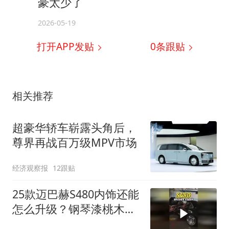
豪太少了
2026-05-19
打开APP发贴
0
条跟贴
相关推荐
超豪华轿车崭露头角后，
尊界再战百万级MPV市场
经济观察报
12跟贴
25款迈巴赫S480内饰还能
怎么升级？钢琴漆桃木
+主动氛围灯，豪华感再