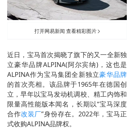
美国最大水库水位降至有记录以来最低
四川宜宾市珙县发生3.4级地震
刘浩存百花奖开幕式红裙起舞
打开网易新闻 查看精彩图片
店主称换“青海拉面”招牌后生意更好
张本智和：零封向鹏不意外
近日，宝马首次揭晓了旗下的又一全新独
习近平心系体育强国建设
立豪华品牌ALPINA(阿尔宾纳)，这也是
ALPINA作为宝马集团全新独立
豪华品牌
的首次亮相。该品牌于1965年在德国创
立，早年以宝马发动机调校、精工内饰和
限量高性能版本闻名，长期以“宝马深度
合作
改装厂
”身份存在。2022年，宝马正
式收购ALPINA品牌权。