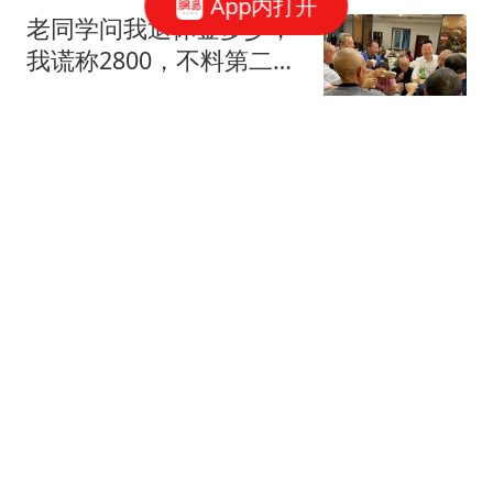
App内打开
老同学问我退休金多少，
我谎称2800，不料第二天
接到3个电话
风起见你
上级让他守10天，他错听
成47天，击毙5万日军打
得日本人怀疑人生
老谢谈史
四川美女赵锘淇去世！年
仅20岁家境好刚考上大
学，死因曝光太可惜
呼呼历史论
邓小平临终前4天，家人
致信中央，提出了5个“要