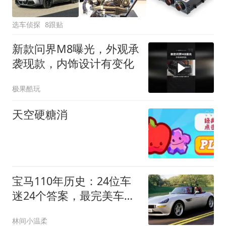
选车侦探
8跟贴
新款问界M8曝光，外观承
袭现款，内饰设计有变化
极果酷玩
天空硬糖消
宝马110年历史：24位车
迷24个答案，最完美车型
出乎意料
林间小温柔