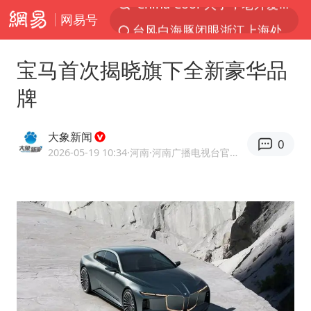
网易号
台风白海豚闭眼浙江上海处于危险半圆
伊斯兰版北约来了吗
宝马首次揭晓旗下全新豪华品
香港宏福苑火灾或由烟头引起
牌
中国父女泰国骑摩托车坠崖1死1伤
网约车司机充电时猝死保险拒赔
大象新闻
0
周末打虎 宋致远被查
2026-05-19 10:34
·河南
·河南广播电视台官方网易号
白海豚将正面袭击贯穿浙江
《三角洲行动》外挂开发者获刑4年
浙江台州《告全体市民书》
多个明星演唱会取消
上半年国内居民出游人次34.63亿