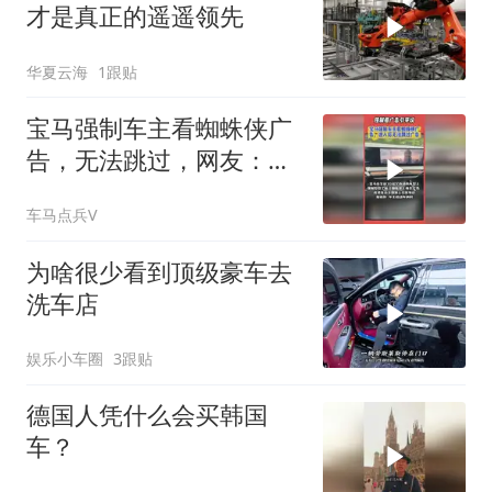
才是真正的遥遥领先
华夏云海
1跟贴
宝马强制车主看蜘蛛侠广
告，无法跳过，网友：买
了车还要看广告？
车马点兵V
为啥很少看到顶级豪车去
洗车店
娱乐小车圈
3跟贴
德国人凭什么会买韩国
车？