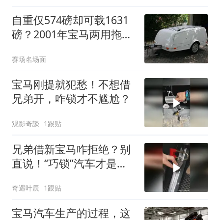
自重仅574磅却可载1631
磅？2001年宝马两用拖车
无底价拍卖
赛场名场面
宝马刚提就犯愁！不想借
兄弟开，咋锁才不尴尬？
观影奇談
1跟贴
兄弟借新宝马咋拒绝？别
直说！“巧锁”汽车才是高
招
奇遇叶辰
1跟贴
宝马汽车生产的过程，这