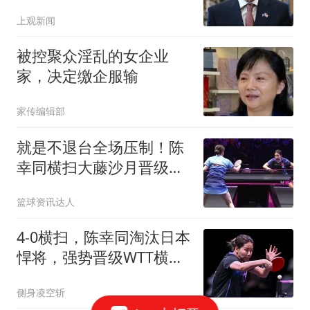
寻味
上观新闻
被控聚众淫乱的女企业
家，决定缴企服输
家传编辑部
就是不退台全场压制！陈
幸同横扫大藤沙月晋级横
滨冠军赛四强！
篮球资讯达人
4-0横扫，陈幸同淘汰日本
悍将，强势晋级WTT横滨
冠军赛女单四强
侧身凌空斩