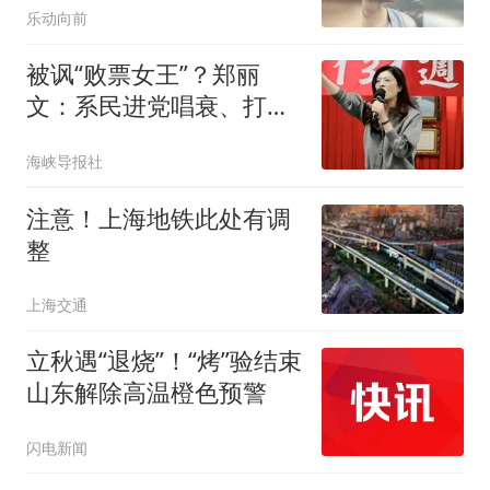
乐动向前
友：你咋带两把扇子就出
门了
被讽“败票女王”？郑丽
文：系民进党唱衰、打
压，我感受到了民间热情
海峡导报社
注意！上海地铁此处有调
整
上海交通
立秋遇“退烧”！“烤”验结束
山东解除高温橙色预警
闪电新闻