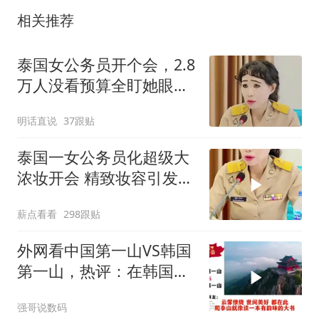
相关推荐
泰国女公务员开个会，2.8
万人没看预算全盯她眼
影，这届网友是来开美妆
明话直说
37跟贴
批斗会的？
泰国一女公务员化超级大
浓妆开会 精致妆容引发争
议
薪点看看
298跟贴
外网看中国第一山VS韩国
第一山，热评：在韩国土
堆也算山？
强哥说数码