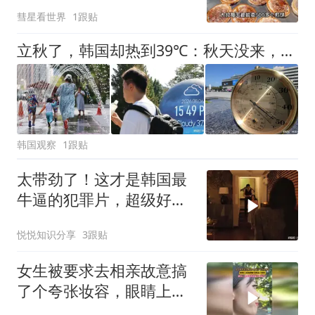
业，直言月赚5万很满足
彗星看世界
1跟贴
立秋了，韩国却热到39℃：秋天没来，酷暑还在硬撑
韩国观察
1跟贴
太带劲了！这才是韩国最
牛逼的犯罪片，超级好
看，人不能太贪！
悦悦知识分享
3跟贴
女生被要求去相亲故意搞
了个夸张妆容，眼睛上两
把假睫毛跟扇子似的，网