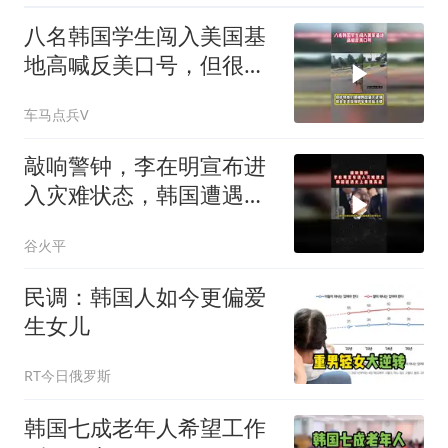
八名韩国学生闯入美国基
地高喊反美口号，但很快
他们便被警方逮捕
车马点兵V
敲响警钟，李在明宣布进
入灾难状态，韩国遭遇史
上最强高温02
谷火平
民调：韩国人如今更偏爱
生女儿
RT今日俄罗斯
韩国七成老年人希望工作