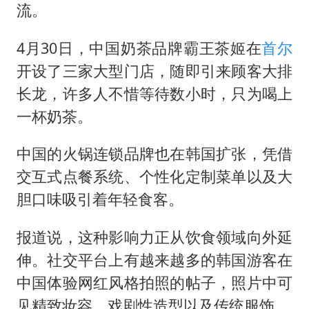
超颖电子拟投资20.86亿建设新项目
流。
山东一元代青花杯离奇失踪
4月30日，中国奶茶品牌霸王茶姬在
首尔
国防部：中国军队坚决反制任何闹海挑衅图谋
开设了三家大型门店，随即引来顾客大排
宇树科技中一签需缴款7.54万元
长龙，许多人不惜等待数小时，只为喝上
两名乘客在飞机上因调节座椅起冲突
一杯奶茶。
山东潍坊发布大风黄色预警
中国的火锅连锁品牌也在韩国扩张，凭借
夯实基础开新局
交互式点餐系统、个性化定制菜单以及大
胆口味吸引着年轻食客。
报道说，这种影响力正从饮食领域向外延
伸。社交平台上有越来越多的韩国游客在
中国体验网红风格拍照的帖子，照片中可
见精致妆容、戏剧性造型以及传统服饰。