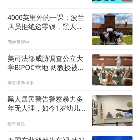
4000英里外的一课：波兰
店员拒绝递零钱，黑人与
犹太学生用行动回应
固件更新中
美司法部威胁调查公立大
学BIPOC营地 两教授被指
种族限制
字节漫游指南
黑人居民警告警察暴力多
年无人理，如今1岁幼儿
被警察枪杀
摸鱼算法