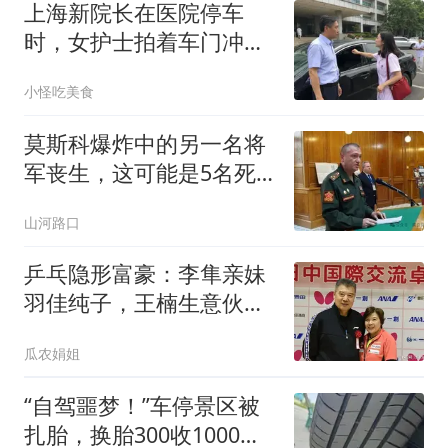
上海新院长在医院停车
时，女护士拍着车门冲院
长喊：你瞎眼了吗？
小怪吃美食
莫斯科爆炸中的另一名将
军丧生，这可能是5名死
者中的第3名
山河路口
乒乓隐形富豪：李隼亲妹
羽佳纯子，王楠生意伙
伴，为日乒输送人才
瓜农娟姐
“自驾噩梦！”车停景区被
扎胎，换胎300收1000！