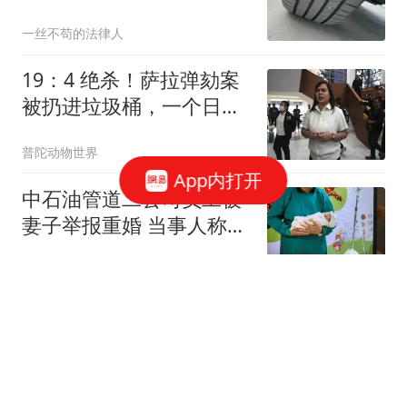
大量游客中过招，疑似人
一丝不苟的法律人
为撒钉！找相关部门反
映，对方态度更气人！
19：4 绝杀！萨拉弹劾案
被扔进垃圾桶，一个日期
让控方当场难堪！
普陀动物世界
App内打开
中石油管道二公司员工被
妻子举报重婚 当事人称被
记过
红星新闻
泰14岁初中生连杀6人:饮
弹自尽前开26枪 疑先杀祖
父母
澎湃新闻