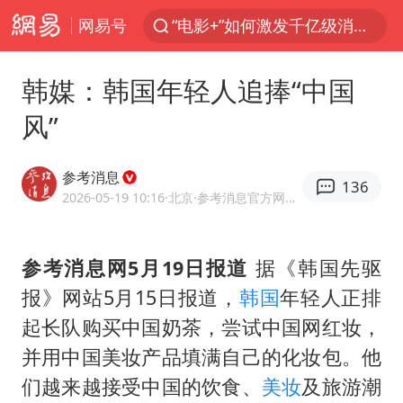
网易号
“电影+”如何激发千亿级消费新活力？
福建泉州市委书记张毅恭被查
韩媒：韩国年轻人追捧“中国
我国货物贸易进出口超30万亿元
风”
曝韩国足协为外籍裁判员安排色情招待
向鹏0-3不敌张本智和
参考消息
136
佛山通报笔试前13被淘汰后5名进体检
2026-05-19 10:16
·北京
·参考消息官方网易号
“新疆阿勒泰八月能滑雪”不实
参考消息网5月19日报道
据《韩国先驱
广东雷州通报特教老师招聘违规事件
报》网站5月15日报道，
韩国
年轻人正排
“立秋的第一杯奶茶”又爆单了
起长队购买中国奶茶，尝试中国网红妆，
陈幸同晋级WTT横滨冠军赛8强
并用中国美妆产品填满自己的化妆包。他
泰国枪击案凶手先杀祖父母后行凶
们越来越接受中国的饮食、
美妆
及旅游潮