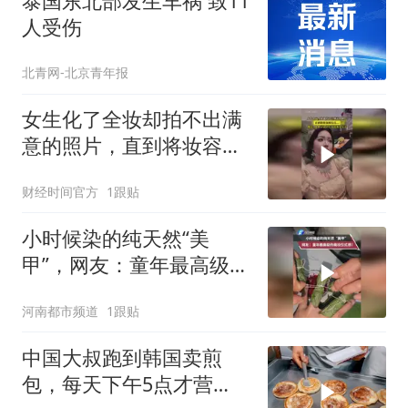
泰国东北部发生车祸 致11
人受伤
北青网-北京青年报
女生化了全妆却拍不出满
意的照片，直到将妆容卸
去后
财经时间官方
1跟贴
小时候染的纯天然“美
甲”，网友：童年最高级的
美妆仪式感！
河南都市频道
1跟贴
中国大叔跑到韩国卖煎
包，每天下午5点才营