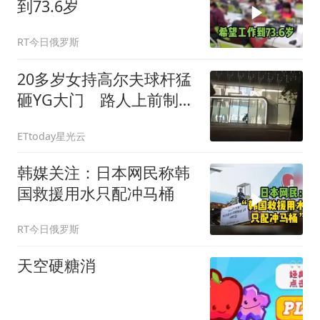
到73.6岁
RT今日俄罗斯
20多岁女持高尔夫球杆猛
砸YG大门 路人上前制
止、警方当场逮人
ETtoday星光云
韩媒关注：日本网民称韩
国救援用水只配冲马桶
RT今日俄罗斯
天空硬糖消