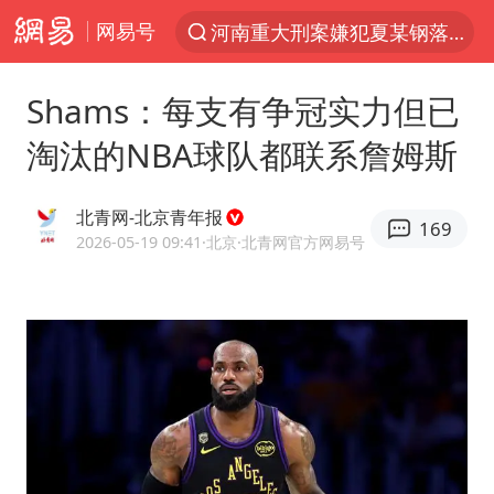
网易号
河南重大刑案嫌犯夏某钢落网
光影经济撬动暑期消费新蓝海
Shams：每支有争冠实力但已
黄金牛市回来了吗
淘汰的NBA球队都联系詹姆斯
浙江上海等地有大雨或暴雨
新疆优化调整景区内自驾服务费
北青网-北京青年报
169
梁家辉：到内地拍戏不是北上是回归
2026-05-19 09:41
·北京
·北青网官方网易号
情侣平潭拍日出坠崖1死1伤
上四休三，但降薪1000元，你接受吗？
西湖突现狂风暴雨 游客瞬间被浇透
白海豚将正面袭击贯穿浙江
《欢迎来龙餐馆》口碑