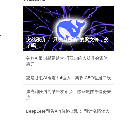
是
突然涨价，"只收电费钱"的梁文锋，变
了吗
谷歌AI帝国越建越大 打江山的人却开始集体
离开
凌晨谷歌AI地震！4位大牛离职 CEO退居二线
库克卸任后的苹果发布会，哪些硬件最值得关
注
已
DeepSeek预告API价格上涨：“预计涨幅较大”