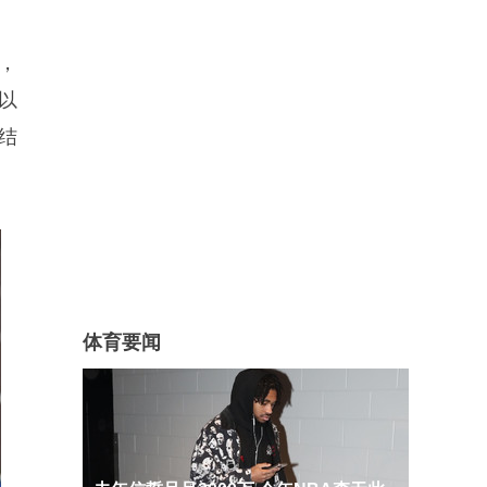
，
以
结
体育要闻