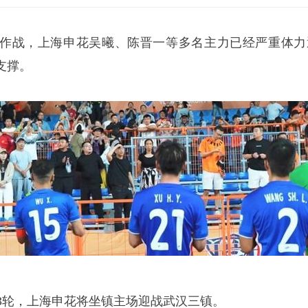
作战，上海申花吴曦、
陈晋一
等多名主力已经严重体力
支撑。
第13轮，上海申花将坐镇主场迎战武汉三镇。