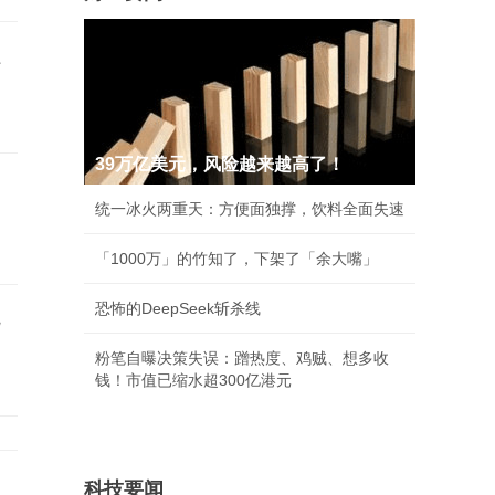
累
39万亿美元，风险越来越高了！
曾
统一冰火两重天：方便面独撑，饮料全面失速
「1000万」的竹知了，下架了「余大嘴」
恐怖的DeepSeek斩杀线
就
粉笔自曝决策失误：蹭热度、鸡贼、想多收
钱！市值已缩水超300亿港元
科技要闻