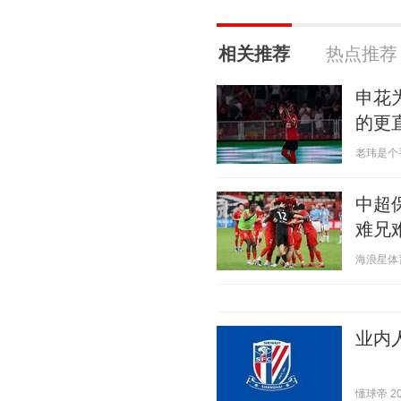
相关推荐
热点推荐
申花
的更
老玮是个手艺
中超
难兄
海浪星体育 2
业内
懂球帝 202