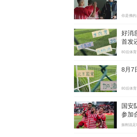
你是佛的弟子
好消
首发
80后体育大蜀
8月7
80后体育大蜀
国安
参加
振刚说足球 2