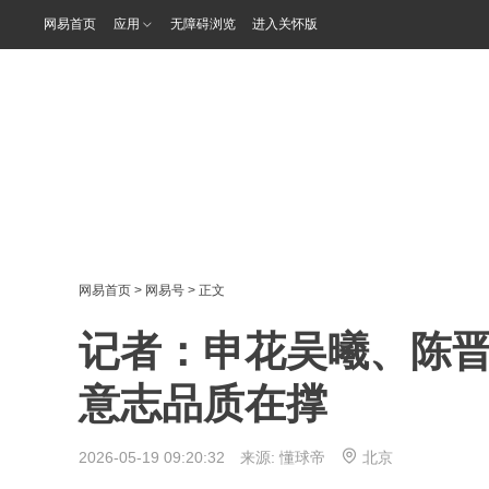
网易首页
应用
无障碍浏览
进入关怀版
网易首页
>
网易号
> 正文
记者：申花吴曦、陈
意志品质在撑
2026-05-19 09:20:32 来源:
懂球帝
北京