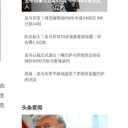
去年信誓旦旦3000万 今年NBA查无此
人
皇马官宣！维尼修斯续约6年年薪2400万 8年
已获14冠
队史标王！皇马官宣19岁迪奥曼德加盟：转
会费1.4亿欧
皇马认栽正式退出！曝巴萨与罗德里达协议
报价6000万欧与曼城谈判
西媒：皇马非常平静地接受了罗德里加盟巴萨
的决定
由
支
息
头条要闻