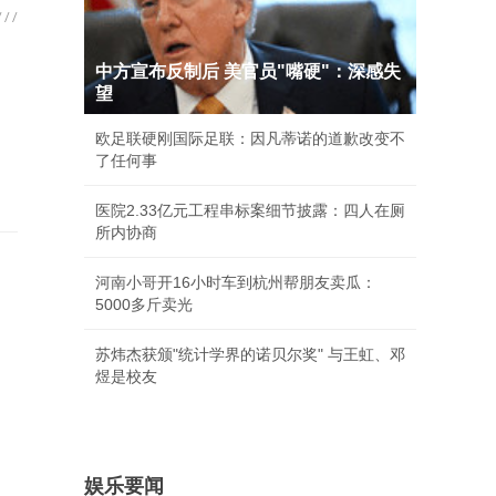
中方宣布反制后 美官员"嘴硬"：深感失
望
欧足联硬刚国际足联：因凡蒂诺的道歉改变不
了任何事
医院2.33亿元工程串标案细节披露：四人在厕
所内协商
河南小哥开16小时车到杭州帮朋友卖瓜：
5000多斤卖光
苏炜杰获颁"统计学界的诺贝尔奖" 与王虹、邓
煜是校友
娱乐要闻