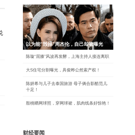
说
以为能“毁掉”周杰伦，自己却被曝光
陈璇“屈膝”风波再发酵，上海主持人接连离职
为
大S住宅分割曝光，具俊晔公然索产权！
陈妍希与儿子去泰国旅游 母子俩合影酷范儿
十足！
殷桃晒网球照，穿网球裙，肌肉线条好惊艳！
险
财经要闻