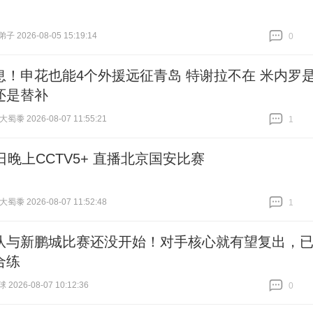
 2026-08-05 15:19:14
0
跟贴
0
息！申花也能4个外援远征青岛 特谢拉不在 米内罗
还是替补
黍 2026-08-07 11:55:21
1
跟贴
1
日晚上CCTV5+ 直播北京国安比赛
黍 2026-08-07 11:52:48
1
跟贴
1
队与新鹏城比赛还没开始！对手核心就有望复出，
合练
026-08-07 10:12:36
0
跟贴
0