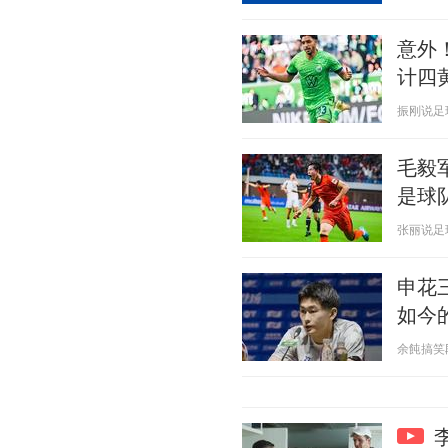
意外
计四
振刚说足球 2
毛毅
是球
张丽说足球 2
申花
如今
余飩搞笑段子