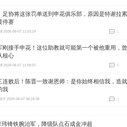
跟贴
0
！足协将这张罚单送到申花俱乐部，原因是特谢拉
黄停赛
026-08-07 11:03:29
1
跟贴
1
军刚接手申花！这位助教就可能第一个被他重用，
队核心
026-08-07 11:56:07
0
跟贴
0
三连败后！陈晋一致谢恩师：是你始终相信我，造
的我
 2026-08-07 08:26:38
1
跟贴
1
李玮锋铁腕治军，降级队点石成金冲超