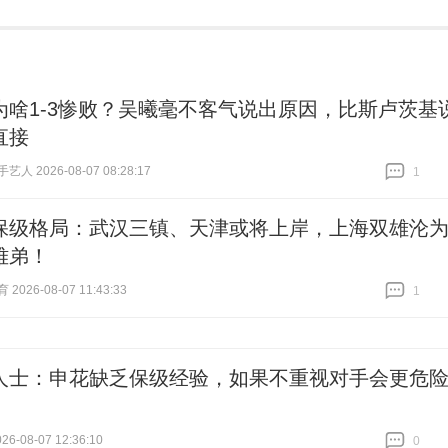
为啥1-3惨败？吴曦毫不客气说出原因，比斯卢茨基
直接
人 2026-08-07 08:28:17
1
跟贴
1
保级格局：武汉三镇、天津或将上岸，上海双雄沦
难弟！
026-08-07 11:43:33
1
跟贴
1
人士：申花缺乏保级经验，如果不重视对手会更危
6-08-07 12:36:10
0