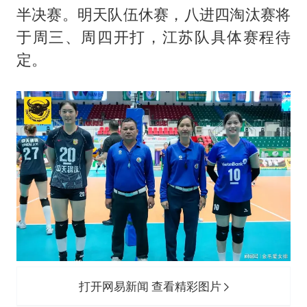
以军士兵把枪口对准中国记者
半决赛。明天队伍休赛，八进四淘汰赛将
笔试第一被劝弃考涉事副校长被撤职
于周三、周四开打，江苏队具体赛程待
构建更高水平的全民健身公共服务体系
定。
男子被沙蜇蜇伤5小时后呼吸困难
挡“张雪机车”民进党当局怕什么
灌溉水坝被隔成鱼塘 村民投诉20余年
奋力开创中国式现代化建设新局面
打开网易新闻 查看精彩图片