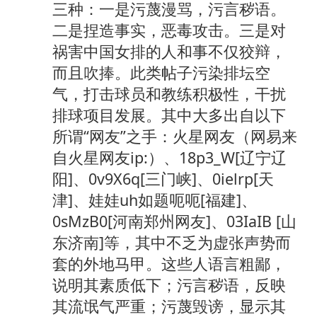
三种：一是污蔑漫骂，污言秽语。
二是捏造事实，恶毒攻击。三是对
祸害中国女排的人和事不仅狡辩，
而且吹捧。此类帖子污染排坛空
气，打击球员和教练积极性，干扰
排球项目发展。其中大多出自以下
所谓“网友”之手：火星网友（网易来
自火星网友ip:）、18p3_W[辽宁辽
阳]、0v9X6q[三门峡]、0ielrp[天
津]、娃娃uh如题呃呃[福建]、
0sMzB0[河南郑州网友]、03IaIB [山
东济南]等，其中不乏为虚张声势而
套的外地马甲。这些人语言粗鄙，
说明其素质低下；污言秽语，反映
其流氓气严重；污蔑毁谤，显示其