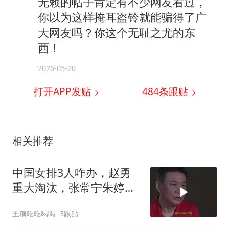
无赖的帖子肯定有不少网友看过，
你以为这样掩耳盗铃就能骗得了广
大网友吗？你这个无耻之尤的东
西！
2026-05-20
打开APP发贴
484
条跟贴
相关推荐
中国女排3人咋办，赵勇
重大淘汰，张常宁朱婷咋
办！
王稱吃吃喝喝
3跟贴