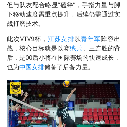
但与队友配合略显“磕绊”，手指力量与脚
下移动速度需重点提升，后续仍需通过实
战打磨技术。
此次VTV9杯，
江苏女排
以
青年军
阵容出
战，核心目标就是以赛
练兵
。三连胜的背
后，是00后小将在国际赛场的快速成长，
也为
中国女排
储备了后备力量。