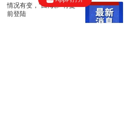
情况有变，“白海豚”将提
前登陆
环球时报国际
北京男篮欲锋线补强，报
价当红国字号3D锋线，浙
江辽宁两队争抢！
中国篮坛快讯
于东来回应关闭胖东来25
年老店：负责人工作失误
个别租金涨到无法想象
快科技
浙江温岭9岁男孩被巨浪
卷走，两日后仍未找到，