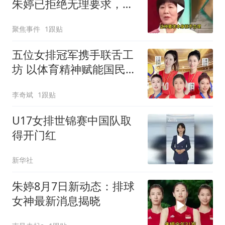
朱婷已拒绝无理要求，李
盈莹也该学会拒绝
聚焦事件
1跟贴
五位女排冠军携手联舌工
坊 以体育精神赋能国民预
制食材品牌
李奇斌
1跟贴
U17女排世锦赛中国队取
得开门红
新华社
朱婷8月7日新动态：排球
女神最新消息揭晓