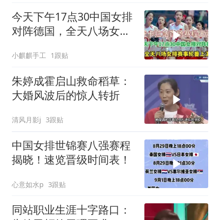
今天下午17点30中国女排
对阵德国，全天八场女排
赛事轮番上演
小麒麒手工
1跟贴
朱婷成霍启山救命稻草：
大婚风波后的惊人转折
清风月影j
3跟贴
中国女排世锦赛八强赛程
揭晓！速览晋级时间表！
心意如水p
3跟贴
同站职业生涯十字路口：