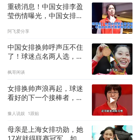
重磅消息！中国女排李盈
莹伤情曝光，中国女排两
大赛事阵容遭调整
阿飞爱分享
中国女排换帅呼声压不住
了！球迷点名两人选，朱
婷已考教练证布局
枫哥闲谈
女排换帅声浪再起，球迷
看好的下一个接棒者，反
而不是郎平
豫人说娱
1跟贴
母亲是上海女排功勋，她
17岁就得联赛冠军，如今