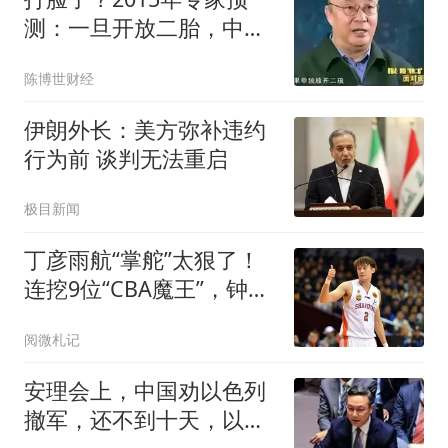
测：一旦开放二胎，中国
新生人口将会激增
陈博世财经
伊朗外长：美方弥补违约
行为前 谈判无法重启
极目新闻
丁彦雨航“掌舵”太狠了！
连挖9位“CBA魔王”，钟诚
带队冲击CBA
阅微札记
安理会上，中国劝以色列
撤军，还不到十天，以方