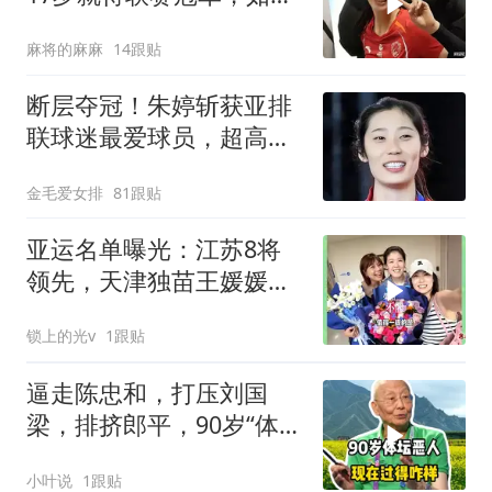
在国家队潜力无限
麻将的麻麻
14跟贴
断层夺冠！朱婷斩获亚排
联球迷最爱球员，超高人
气打脸外界质疑
金毛爱女排
81跟贴
亚运名单曝光：江苏8将
领先，天津独苗王媛媛独
当一面
锁上的光v
1跟贴
逼走陈忠和，打压刘国
梁，排挤郎平，90岁“体坛
恶人”现在过得咋样
小叶说
1跟贴