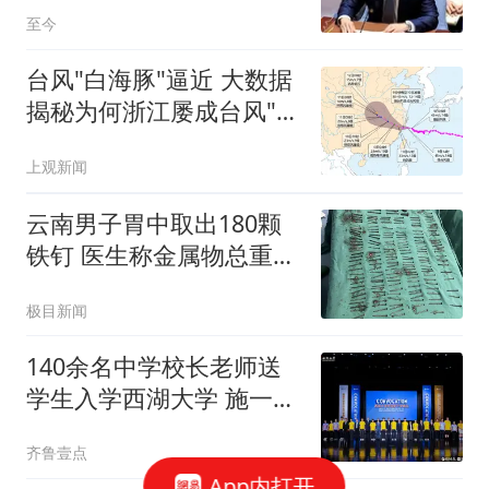
正式关闭成都使馆
至今
台风"白海豚"逼近 大数据
揭秘为何浙江屡成台风"靶
心"
上观新闻
云南男子胃中取出180颗
铁钉 医生称金属物总重超
1公斤
极目新闻
140余名中学校长老师送
学生入学西湖大学 施一公
致辞
齐鲁壹点
App内打开