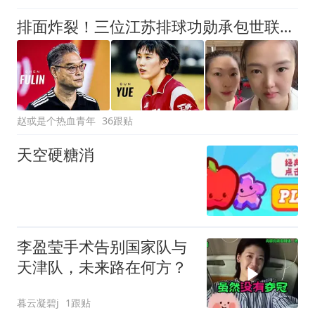
排面炸裂！三位江苏排球功勋承包世联赛颁奖台，三代传奇同框封神
赵或是个热血青年
36跟贴
天空硬糖消
李盈莹手术告别国家队与
天津队，未来路在何方？
暮云凝碧j
1跟贴