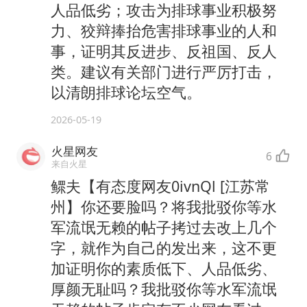
人品低劣；攻击为排球事业积极努
力、狡辩捧抬危害排球事业的人和
事，证明其反进步、反祖国、反人
类。建议有关部门进行严厉打击，
以清朗排球论坛空气。
2026-05-19
火星网友
6
来自火星
鳏夫【有态度网友0ivnQl [江苏常
州】你还要脸吗？将我批驳你等水
军流氓无赖的帖子拷过去改上几个
字，就作为自己的发出来，这不更
加证明你的素质低下、人品低劣、
厚颜无耻吗？我批驳你等水军流氓