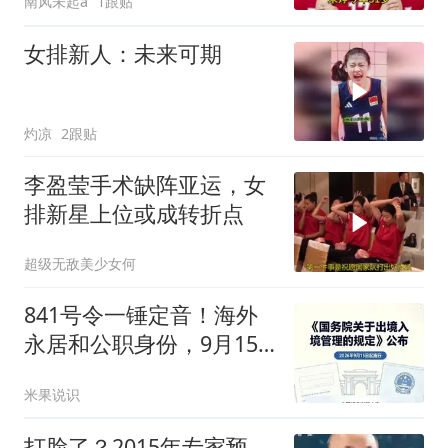
南风未起a
1跟贴
女排新人：未来可期
灼凉
2跟贴
李盈莹手术缺阵亚运，女
排新星上位或成转折点
超级无敌美少女何
841号令一锤定音！海外
永居和公职身份，9月15
日前必须二选一！
米果说识
打脸了？2015年专家预