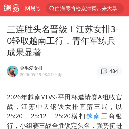
网易号
上半年我国经营主体结构持续优化
杭州机场已取消航班388架次
三连胜头名晋级！江苏女排3-
中国籍豪华游艇富商之子在泰国被杀
0轻取越南工行，青年军练兵
《披荆斩棘2026》阵容官宣
成果显著
中国第1高楼阻尼器摆动明显
上海有出现龙卷潜势
金毛爱女排
484
国足U17与阿森纳决赛取消 并列冠军
2026-05-19 08:51
·上海
《龙餐馆》 冲奖
上门女婿出轨女邻居多年被判重婚罪
2026年越南VTV9-平田杯邀请赛A组收官
战，江苏中天钢铁女排直落三局，以
2025年小学教师减少13.19万
25:20、25:12、25:20横扫
越南
工商银
女子发现前夫婚内与第三者育子
行，小组赛三战全胜锁定头名，强势挺进