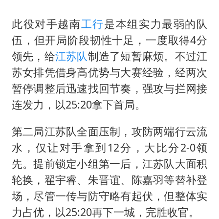
此役对手越南
工行
是本组实力最弱的队
伍，但开局阶段韧性十足，一度取得4分
领先，给
江苏队
制造了短暂麻烦。不过江
苏女排凭借身高优势与大赛经验，经两次
暂停调整后迅速找回节奏，强攻与拦网接
连发力，以25:20拿下首局。
第二局江苏队全面压制，攻防两端行云流
水，仅让对手拿到12分，大比分2-0领
先。提前锁定小组第一后，江苏队大面积
轮换，翟宇睿、朱晋谊、陈嘉羽等替补登
场，尽管一传与防守略有起伏，但整体实
力占优，以25:20再下一城，完胜收官。