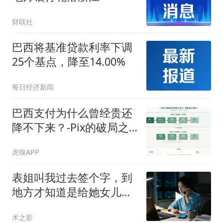
财联社
巴西将基准贷款利率下调
25个基点，降至14.00%
每日经济新闻
巴西支付为什么曾经贵还
降不下来？-Pix的破局之
道
虎嗅APP
表姐叫我过去签个字，到
地方才知道是给她女儿婚
房做无限连带担保
术之影