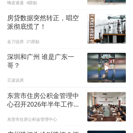
嗨皮速递
4跟贴
房贷数据突然转正，唱空
派彻底慌了！
金刀说房
21跟贴
深圳和广州 谁是广东一
哥？
王波说房
东营市住房公积金管理中
心召开2026年半年工作会
议
东营市住房公积金管理中心