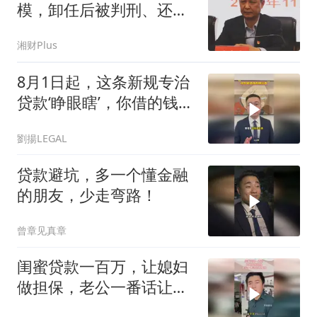
模，卸任后被判刑、还收
到终身禁业罚单
湘财Plus
8月1日起，这条新规专治
贷款‘睁眼瞎’，你借的钱都
要清楚
劉揚LEGAL
贷款避坑，多一个懂金融
的朋友，少走弯路！
曾章见真章
闺蜜贷款一百万，让媳妇
做担保，老公一番话让她
悔悟！