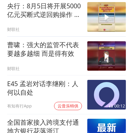
央行：8月5日将开展5000
亿元买断式逆回购操作 期
限为3个月
财联社
曹啸：强大的监管不代表
要越多越细 而是得有效
财联社
E45 孟岩对话李继刚：人
何以自处
00:12
有知有行App
云音乐特供
全国首家接入跨境支付通
地方银行花落浙江