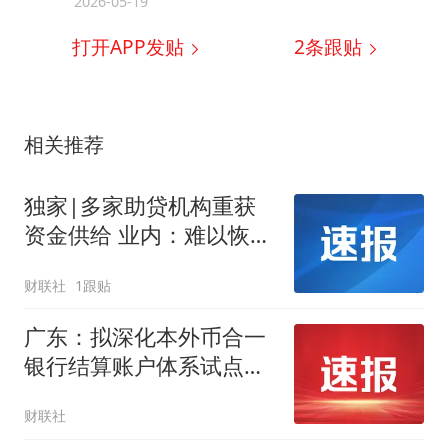
2026-05-19
打开APP发贴
2
条跟贴
相关推荐
独家|多家助贷机构重获
资金供给 业内：难以恢复
此前高峰
财联社
1跟贴
广东：拟深化本外币合一
银行结算账户体系试点和
跨国公司本外币一体化资
财联社
金池试点