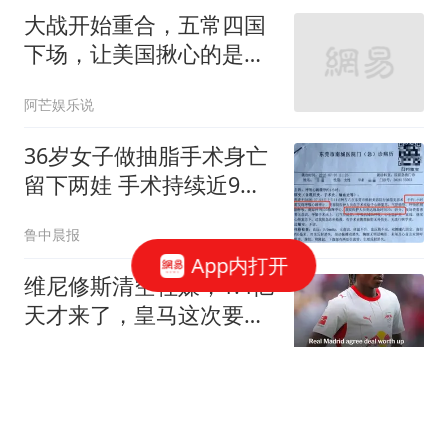
大战开始重合，五常四国
下场，让美国揪心的是：
中国依旧稳如泰山
阿芒娱乐说
36岁女子做抽脂手术身亡
留下两娃 手术持续近9个
小时
鲁中晨报
App内打开
维尼修斯清空社媒，1.4亿
天才来了，皇马这次要变
天？皇马这个夏天够热闹
带你逛体坛
啊
一年330万！掘金签下马
刺、湖人旧将，替代冠军