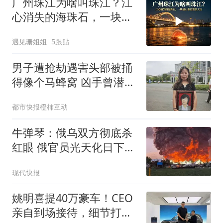
广州珠江为啥叫珠江？江
心消失的海珠石，一块礁
石命名整条大江
遇见珊姐姐
5跟贴
男子遭抢劫遇害头部被捅
得像个马蜂窝 凶手曾潜逃
30年
都市快报橙柿互动
牛弹琴：俄乌双方彻底杀
红眼 俄官员光天化日下被
暗杀
现代快报
姚明喜提40万豪车！CEO
亲自到场接待，细节打破