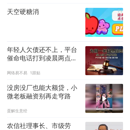
天空硬糖消
年轻人欠债还不上，平台
催命电话打到凌晨两点，
国家终于出手管了
网络易不易
1跟贴
没房没厂也能大额贷，小
微老板融资别再走穹路
蛋解生意经
农信社理事长、市级劳