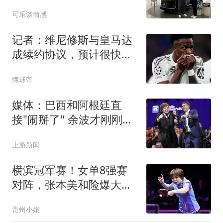
赠车传闻
可乐谈情感
记者：维尼修斯与皇马达
成续约协议，预计很快可
以签署
懂球帝
媒体：巴西和阿根廷直
接"闹掰了" 余波才刚刚开
始扩散
上游新闻
横滨冠军赛！女单8强赛
对阵，张本美和险爆大
冷，王艺迪大战伊藤
贵州小娟