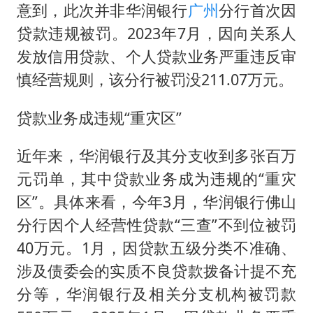
李亚鹏向地铁吐血女孩捐99999元
意到，此次并非华润银行
广州
分行首次因
新华社权威快报|我国编制完成新版全月地质图
贷款违规被罚。2023年7月，因向关系人
80后女柜员逆袭成4200亿银行副行长
发放信用贷款、个人贷款业务严重违反审
慎经营规则，该分行被罚没211.07万元。
山东财大教授刘海明逝世 终年38岁
银行午休1.5小时 留个窗口行不行
贷款业务成违规“重灾区”
李嫣近照曝光
近年来，华润银行及其分支收到多张百万
总书记关心百姓身边这些民生大事
元罚单，其中贷款业务成为违规的“重灾
区”。具体来看，今年3月，华润银行佛山
分行因个人经营性贷款“三查”不到位被罚
40万元。1月，因贷款五级分类不准确、
涉及债委会的实质不良贷款拨备计提不充
分等，华润银行及相关分支机构被罚款