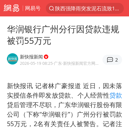
网易号
探寻“技能+”促就业创业新路
长城H10正式上市
华润银行广州分行因贷款违规
维持强台风级！白海豚直奔华东沿海
被罚55万元
山东日照市委副书记王峰被查
印度暴发金迪普拉病毒
新快报新闻
2
41岁女子为鼓励女儿考上985研究生
2026-05-19 08:25
·广东
·新快报新闻官方网易号
美国退回1000亿美元关税
新快报讯 记者林广豪报道 近日，因未落
24小时不关空调 电费反而更低？
实授信条件即发放贷款、个人经营性
贷款
“事业单位招聘不是人情买卖”
贷后管理不尽职，广东华润银行股份有限
涨价1元的冰红茶 两年少赚了15亿
公司（下称“华润银行”）广州分行被罚款
小伙靠AI减肥 45天瘦40斤进了ICU
55万元，2名有关责任人被警告。记者注