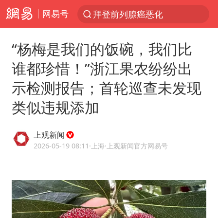
网易号
光影经济撬动暑期消费新蓝海
“白海豚”逼近 上海危险区域已转移3.03万人
“杨梅是我们的饭碗，我们比
“伊斯兰版北约”出现
谁都珍惜！”浙江果农纷纷出
“白海豚”最新位置公布
示检测报告；首轮巡查未发现
外国游客的“中国游三件套”火了
类似违规添加
上海大部迎大暴雨
以军士兵把枪口对准中国记者
上观新闻
白海豚在海上打了个结
2026-05-19 08:11
·上海
·上观新闻官方网易号
2026年7月份居民消费价格同比上涨0.5%
方桃子代言广告视频已下架
浙江海域将现5到8米巨浪到狂浪