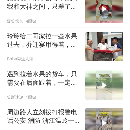
掉。咱也一并收了，
我和大神之间，只差了一
个工具！
爆笑馆长
4跟贴
玲玲给二哥家拉一些水果
过去，乔迁宴用得着，老
挝家人也可以尝尝
Boba奔波儿灞
遇到拉着水果的货车，只
需要在后面跟着，一定会
捡到掉落的水果！
笑影速递
1跟贴
周边路人立刻拨打报警电
话公安 消防 浙江温岭一
家人走在海边堤坝上大浪