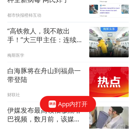
都市快报橙柿互动
“高铁救人，我不敢出
手！”大三甲主任：连续三
次没敢去！网友：不主动
梅斯医学
站出来，是不是要追责？
超7成医护参与救治，医
白海豚将在舟山到福鼎一
生权益应被保障
带登陆
财联社
App内打开
伊媒发布最高领袖穆杰塔
巴视频，数月前，该媒体
曾发布包含相似片段的视
鲁中晨报