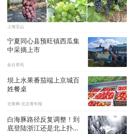
上海宝山
宁夏同心县预旺镇西瓜集
中采摘上市
金台资讯
坝上水果番茄端上京城百
姓餐桌
北青网-北京青年报
白海豚路径反复调整！到
底登陆浙江还是北上扑山