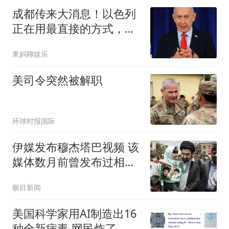
言人拒绝就其子最新言论
成都传来大消息！以色列
置评
正在用最直接的方式，表
达对中国的怨气！
果妈聊娱乐
美司令突然被解职
环球时报国际
伊媒发布穆杰塔巴视频 该
媒体数月前曾发布过相似
片段
极目新闻
美国科学家用AI制造出16
种全新病毒 网民炸了