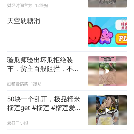
财经时间官方
12跟贴
袭来卷走9岁男孩
天空硬糖消
验瓜师验出坏瓜拒绝装
车，货主百般阻拦，不让
开瓜验证！
缸猫爱搞笑
1跟贴
50块一个乱开，极品糯米
榴莲get #榴莲 #榴莲爱好
者 #泰国 #泰国美食
曼谷二小姐