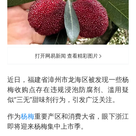
辽宁省深化扫黑除恶专项斗争
谢霆锋演唱会隔空祝王菲生日快乐
河南警方公开征集黑恶犯罪线索
WTT横滨冠军赛女单四强国乒占三席
浙江省发出今年第2号指挥长令
打开网易新闻 查看精彩图片
一周大涨超7% 金价为何突然上涨
乐享全民健身 共筑健康中国
近日，福建省漳州市龙海区被发现一些杨
梅收购点存在违规浸泡防腐剂、滥用疑
似“三无”甜味剂行为，引发广泛关注。
作为
杨梅
重要产区和消费大省，眼下浙江
即将迎来杨梅集中上市季。