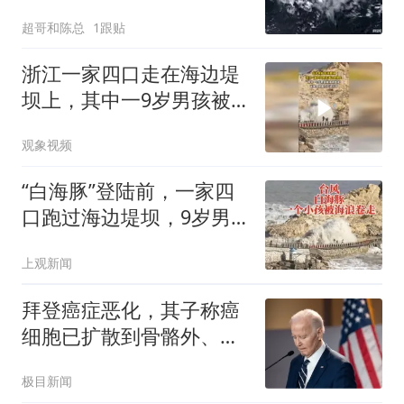
东？
超哥和陈总
1跟贴
浙江一家四口走在海边堤
坝上，其中一9岁男孩被
海浪卷走，当地：搜救仍
观象视频
在进行中
“白海豚”登陆前，一家四
口跑过海边堤坝，9岁男
孩被巨浪卷走，当地村
上观新闻
民：“是游客，找小路爬了
进去”
拜登癌症恶化，其子称癌
细胞已扩散到骨骼外、疼
痛难忍，生活很多方面已
极目新闻
受到严重影响；拜登的发