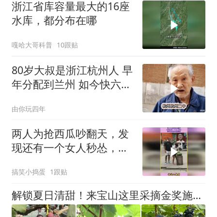
浙江省库容量最大的16座
水库，都分布在哪
嘎哈大哥科普
10跟贴
80岁大叔是浙江杭州人 早
年分配到兰州 如今快六十
年了
由你玩四年
两人为抢西瓜吵翻天，发
现还有一个女人秒怂，最
后互扔西瓜超搞笑
搞笑小捣蛋
1跟贴
解锁夏日清甜！来宝山这里采摘金奖施泉葡萄啦→