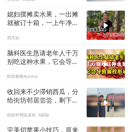
媳妇摆摊卖水果，一出摊
就被订十箱，一上午净赚
300块钱
胡又扯
脑科医生恳请老年人千万
别吃这种水果，它会导致
血栓形成
欧阳春晓Aurora
收回来不少滞销西瓜，分
给街坊邻居尝尝，剩下的
打算做西瓜酱豆。听表叔
妞妞外甥在农村
6跟贴
说村里还有位瓜农，自己
带着孙子，西瓜愁得卖不
完美切苹果小技巧，原来