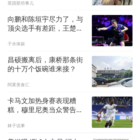
英国那些事儿
向鹏和陈垣宇尽力了，与
顶尖选手有差距，王楚钦
参赛夺冠也有悬念
子水体娱
昌硕搬离后，康桥那条街
的十万个饭碗谁来接？
阿莱美食汇
卡马文加热身赛表现糟
糕，穆里尼奥当众警告：
态度不是铁饭碗！未来两
林子说事
周将决定他在皇马的生
死，转会市场已开启