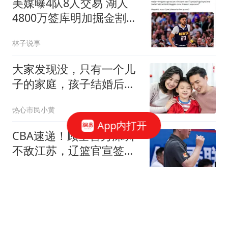
美媒曝4队8人交易 湖人
4800万签库明加掘金割爱
沃特森
林子说事
大家发现没，只有一个儿
子的家庭，孩子结婚后，
悄悄出现很多变化
热心市民小黄
App内打开
CBA速递！顾全首秀深圳
不敌江苏，辽篮官宣签下
段睿琪，同曦连签5人
多特体育说
2岁患儿就诊死亡首诊医
生获刑 不少医生为其鸣不