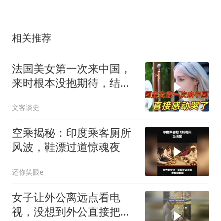
相关推荐
法国美女第一次来中国，
来时根本没抱期待，结果
直接泪洒张家界
文客谈史
空乘揭秘：印度乘客厕所
风波，鞋漂过道惊魂夜
还你笑眼e
女子让外公离远点看电
视，没想到外公直接把电