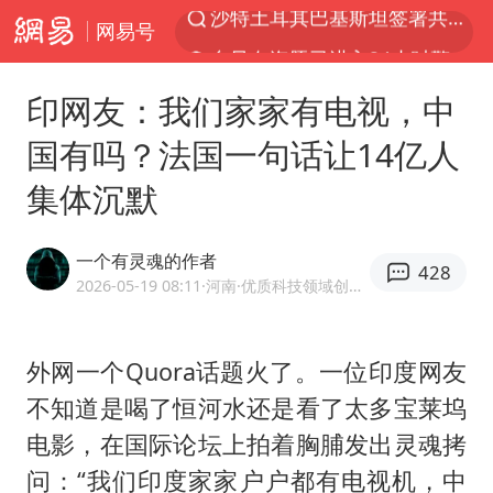
网易号
台风白海豚已进入24小时警戒线
全球首个长时储能一体化产业园量产
印网友：我们家家有电视，中
U17国足点球大战淘汰河床晋级决赛
国有吗？法国一句话让14亿人
四川宜宾市高县4.9级地震致1人死亡
集体沉默
上海：台风白海豚或将带来龙卷风
中巨芯：上半年归母净利润1405.77万元
一个有灵魂的作者
428
名创优品回应女子吐槽内裤质量差
2026-05-19 08:11
·河南
·优质科技领域创作者
胜宏科技：股票交易异常波动
中国女篮70-67险胜尼日利亚女篮
外网一个Quora话题火了。一位印度网友
不知道是喝了恒河水还是看了太多宝莱坞
胡彦斌获《歌手2026》歌王
电影，在国际论坛上拍着胸脯发出灵魂拷
秋天的第一杯奶茶到底有多火
问：“我们印度家家户户都有电视机，中