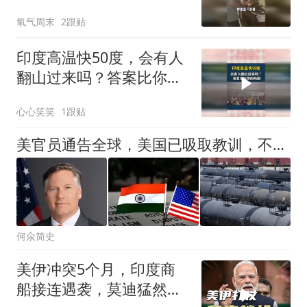
视关了，网友：你外公这
氧气周末
2跟贴
个年纪怕近视？
印度高温快50度，会有人
翻山过来吗？答案比你想
的残酷
心心笑笑
1跟贴
美官员通告全球，美国已吸取教训，不会让印度成为“第二个中国”
何氽简史
美伊冲突5个月，印度商
船接连遇袭，莫迪猛然发