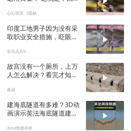
艺的文化内涵
心心笑笑
1跟贴
印度工地男子因为没有采
取职业安全措施，眨眼间
便从楼上掉了下去
车马点兵V
故宫没有一个厕所，上万
人怎么解决？看完才知古
人多聪明！
夜叔
建海底隧道有多难？3D动
画演示英法海底隧道建设
过程！
Aine情感语录