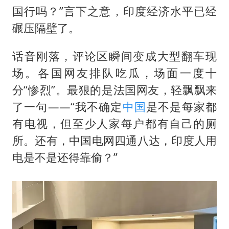
38岁演员求职万岁山NPC成功
国行吗？”言下之意，印度经济水平已经
国防部：中国军队坚决反制任何闹海挑衅图谋
碾压隔壁了。
我国外贸延续良好增长态势
话音刚落，评论区瞬间变成大型翻车现
东航：国内客票提前14天免费退改
场。各国网友排队吃瓜，场面一度十
夯实基础开新局
分“惨烈”。最狠的是法国网友，轻飘飘来
了一句——“我不确定
中国
是不是每家都
有电视，但至少人家每户都有自己的厕
所。还有，中国电网四通八达，印度人用
电是不是还得靠偷？”