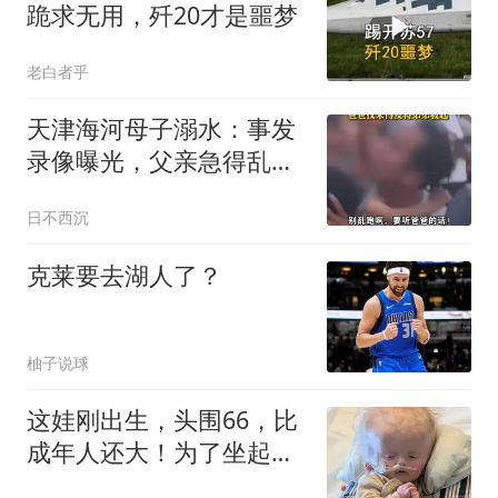
跪求无用，歼20才是噩梦
老白者乎
天津海河母子溺水：事发
录像曝光，父亲急得乱
转，向群众拼命求助
日不西沉
克莱要去湖人了？
柚子说球
这娃刚出生，头围66，比
成年人还大！为了坐起
来，只能切掉60%头骨...