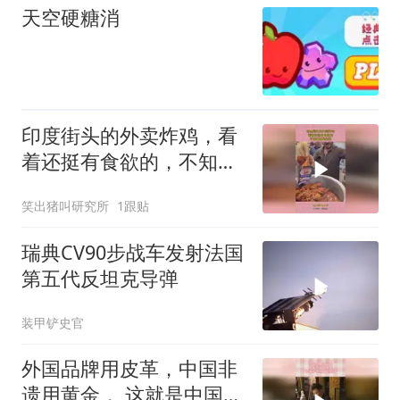
天空硬糖消
印度街头的外卖炸鸡，看
着还挺有食欲的，不知味
道是如何！
笑出猪叫研究所
1跟贴
瑞典CV90步战车发射法国
第五代反坦克导弹
装甲铲史官
外国品牌用皮革，中国非
遗用黄金， 这就是中国手