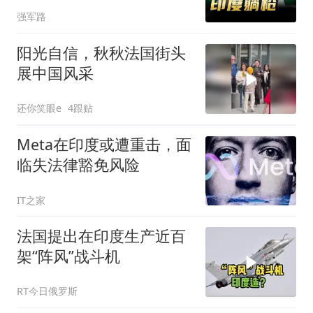
现：受伤的总是自己
强军路
阳光自信，秋秋法国街头
展中国风采
还你笑眼e
4跟贴
Meta在印度或遭重击，面
临失法律豁免风险
IT之家
法国提出在印度生产近百
架“阵风”战斗机
RT今日俄罗斯