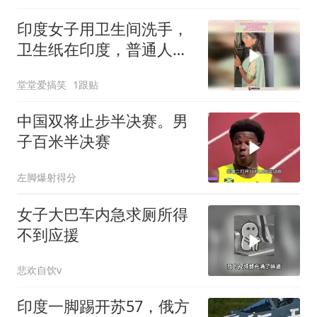
印度女子用卫生间洗手，
卫生纸在印度，普通人是
用不起的！
堂堂爱搞笑
1跟贴
中国双将止步半决赛。男
子百米半决赛
左脚爆射得分
女子大巴车内急求厕所得
不到应援
悲欢自饮v
印度一脚踢开苏57，俄方