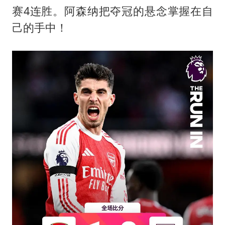
宇树科技王兴兴身家有望超200亿元
赛4连胜。阿森纳把夺冠的悬念掌握在自
村民谈“梅姨”：叫的其实是“媒姨”
己的手中！
中国养老床位“三连降”
贵州轮胎子公司获美国退税8136万
郑国霖回应去景区上班被保安拦下
奋进开新局 实干挑大梁