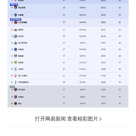
打开网易新闻 查看精彩图片