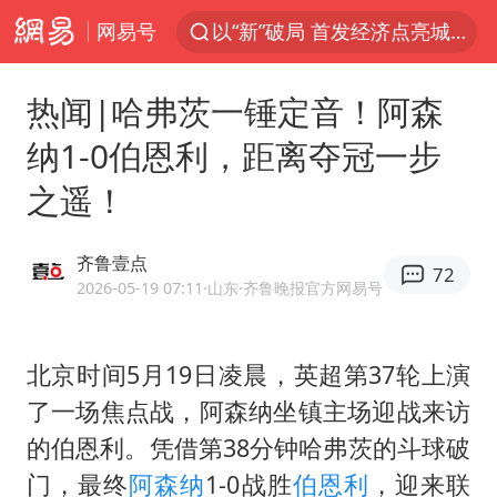
网易号
台风白海豚进入48小时警戒线
中方回应是否在太平洋海底开采稀土
热闻|哈弗茨一锤定音！阿森
台风白海豚影响中国已成定局
纳1-0伯恩利，距离夺冠一步
佛得角门将亮相智利俱乐部主场
之遥！
U17国足1分钟轰2球
宇树科技发行价格150.80元/股
齐鲁壹点
72
五粮液渠道价一箱上涨近百元
2026-05-19 07:11
·山东
·齐鲁晚报官方网易号
法国下周开始禁止未经同意的电话营销
“深圳地面沉降致车辆损坏”不实
北京时间5月19日凌晨，英超第37轮上演
了一场焦点战，阿森纳坐镇主场迎战来访
24小时不关空调 电费会更低吗
的伯恩利。凭借第38分钟哈弗茨的斗球破
把党建设得更加坚强有力
门，最终
阿森纳
1-0战胜
伯恩利
，迎来联