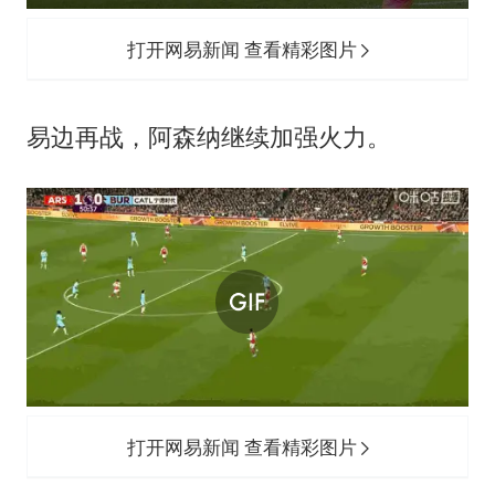
打开网易新闻 查看精彩图片
易边再战，阿森纳继续加强火力。
打开网易新闻 查看精彩图片