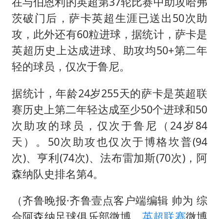
在与伯恩利的英超第37轮比赛中助攻哈弗
茨破门后，萨卡英超生涯已送出50次助
攻，此外还有60粒进球，据统计，萨卡是
英超历史上达成进球、助攻均50+第二年
轻的球员，仅次于鲁尼。
据统计，年龄24岁255天的萨卡是英超联
赛历史上第二年轻达成至少50个进球和50
次助攻的球员，仅次于鲁尼（24岁84
天）。50次助攻也仅次于博格坎普(94
次)、亨利(74次)、法布雷加斯(70次)，阿
森纳队史排名第4。
（齐鲁晚报·齐鲁壹点客户端编辑 帅为 综
合阿森纳足球俱乐部微博、
英超联赛
微博