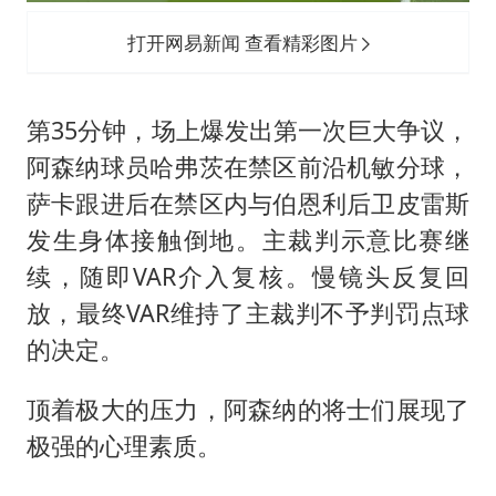
打开网易新闻 查看精彩图片
第35分钟，场上爆发出第一次巨大争议，
阿森纳球员哈弗茨在禁区前沿机敏分球，
萨卡跟进后在禁区内与伯恩利后卫皮雷斯
发生身体接触倒地。主裁判示意比赛继
续，随即VAR介入复核。慢镜头反复回
放，最终VAR维持了主裁判不予判罚点球
的决定。
顶着极大的压力，阿森纳的将士们展现了
极强的心理素质。