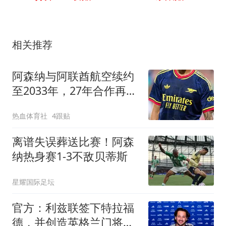
相关推荐
阿森纳与阿联酋航空续约
至2033年，27年合作再创
纪录
热血体育社
4跟贴
离谱失误葬送比赛！阿森
纳热身赛1-3不敌贝蒂斯
星耀国际足坛
官方：利兹联签下特拉福
德，并创造英格兰门将转