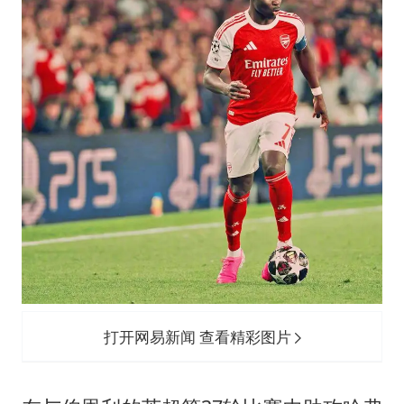
打开网易新闻 查看精彩图片