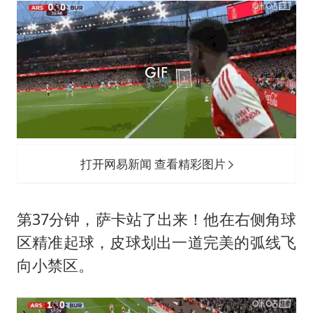
打开网易新闻 查看精彩图片
第37分钟，萨卡站了出来！他在右侧角球
区精准起球，皮球划出一道完美的弧线飞
向小禁区。