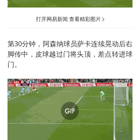
打开网易新闻 查看精彩图片
第30分钟，阿森纳球员萨卡连续晃动后右
脚传中，皮球越过门将头顶，差点转进球
门。