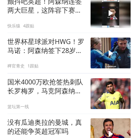
颤抖吧英超！阿森纳连签
两大巨星，这阵容下赛季
直接大结局！
快乐猿
4跟贴
世界杯星球派对HWG！罗
马诺：阿森纳签下28岁中
场吉马良斯，转会费7500
稗官青史
1跟贴
万镑！阿森纳签下吉马良
斯
国米4000万欧抢签热刺队
长罗梅罗，马竞阿森纳加
入争夺战
篮坛第一线
没有瓜迪奥拉的曼城，真
的还能争英超冠军吗