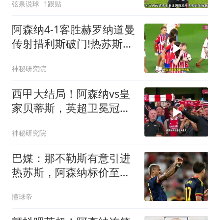
弦泉说球
1跟贴
阿森纳4-1客胜赫罗纳道曼
传射措利斯破门!热苏斯替
补建功!
神秘研究院
西甲大结局！阿森纳vs皇
家贝蒂斯，英超卫冕冠军
完败！
神秘研究院
巴媒：那不勒斯有意引进
热苏斯，阿森纳标价至少
2000万欧
懂球帝