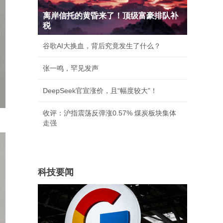
离岸信托的黄昏来了！顶级富豪排队补
税
谷歌AI大换血，背后究竟发生了什么？
张一鸣，罕见发声
DeepSeek官宣涨价，且“幅度较大”！
收评：沪指震荡反弹涨0.57% 煤炭板块集体
走强
科技要闻