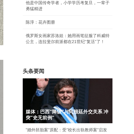
他是中国传奇学者，小学学历考复旦，一辈子
勇猛精进
陈淳：花卉图册
俄罗斯女画家苏洛娃：她用画笔征服了科威特
公主，连拉斐尔前派都在21世纪“复活”了！
头条要闻
媒体：巴西"降级"与阿根廷外交关系 冲
突"史无前例"
"婚外胚胎案"原配：受"校长出轨教师案"启发