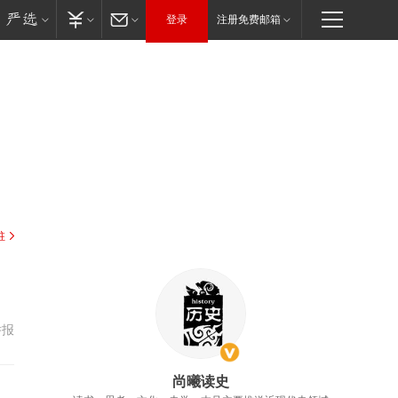
登录
注册免费邮箱
驻
举报
尚曦读史