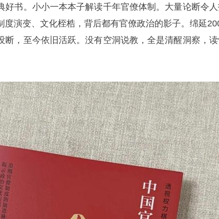
典好书。小小一本本子解读千年官僚体制。大量论断令人
制度演变、文化桎梏，背后都有官僚政治的影子。绵延200
没断，至今依旧活跃。没有空洞说教，全是清醒洞察，读
。