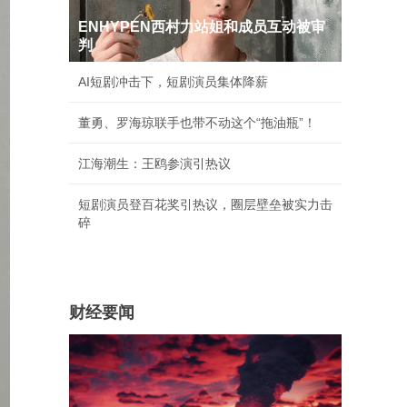
ENHYPEN西村力站姐和成员互动被审
判
AI短剧冲击下，短剧演员集体降薪
董勇、罗海琼联手也带不动这个“拖油瓶”！
江海潮生：王鸥参演引热议
短剧演员登百花奖引热议，圈层壁垒被实力击
碎
财经要闻