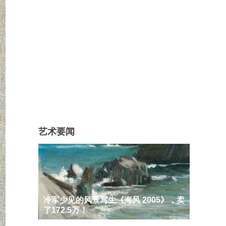
艺术要闻
冷军少见的风景写生《海风 2005》，卖
了172.5万！