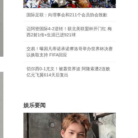
多强
国际足联：向理事会和211个会员协会致歉
迈阿密国际4-2逆转！获北美联盟杯开门红 梅
西2射1传+生涯已进921球
交易！曝因凡蒂诺承诺摩洛哥举办世界杯决赛
以换取支持 FIFA回应
切尔西0-1尤文！被轰世界波 阿隆索遭2连败
亿元飞翼614天后复出
娱乐要闻