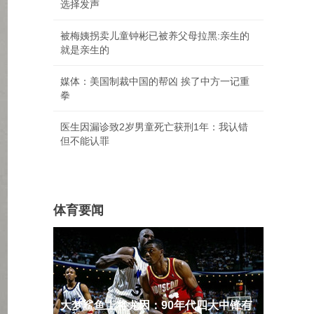
选择发声
被梅姨拐卖儿童钟彬已被养父母拉黑:亲生的
就是亲生的
媒体：美国制裁中国的帮凶 挨了中方一记重
拳
医生因漏诊致2岁男童死亡获刑1年：我认错
但不能认罪
体育要闻
大梦鲨鱼上将尤因：90年代四大中锋有