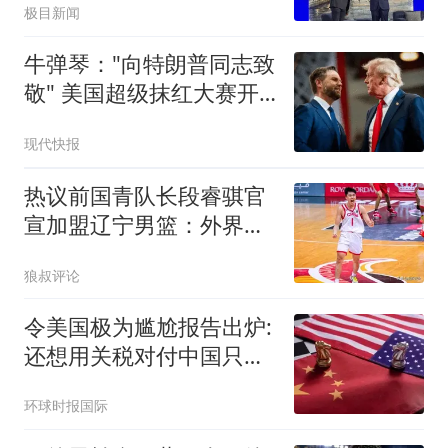
极目新闻
牛弹琴："向特朗普同志致
敬" 美国超级抹红大赛开
始了
现代快报
热议前国青队长段睿骐官
宣加盟辽宁男篮：外界看
好未来接班赵继伟
狼叔评论
令美国极为尴尬报告出炉:
还想用关税对付中国只会
失败
环球时报国际