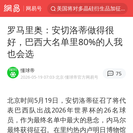
网易号
四川宜宾市发生5.0级左右地震
改名后的“青海拉面”店
罗马里奥：安切洛蒂做得很
泰国校园枪击案死亡人数升至7人
好，巴西大名单里80%的人我
1岁宝宝碰坏纸巾盒 宝妈被索赔924元
也会选
泰高官回应中国人在泰遭歧视：全面调查
女子开一天一夜空调后二氧化碳中毒
懂球帝
75
97岁英国奶奶飞上天再破吉尼斯纪录
2026-05-19 07:03
·北京
·懂球帝官方网易号
“空调24小时开着更省电”不实
70多岁父亲独自坐车到上海看望女儿
北京时间5月19日，安切洛蒂征召了将代
表巴西队出战2026年世界杯的26名球
OpenAI为免费用户升级GPT-5.6 Luna
员，作为最终名单中最大的悬念，内马尔
“不建议大家买深色蛋糕”
最终获得征召。在里约热内卢明日博物馆