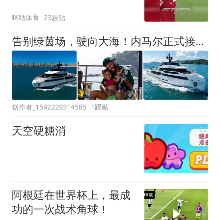
咪咕体育
23跟贴
告别绿茵场，驶向大海！内马尔正式接收46米探险游艇“Enejota”号
创作者_1592229314585
1跟贴
天空硬糖消
阿根廷在世界杯上，最成
功的一次战术角球！