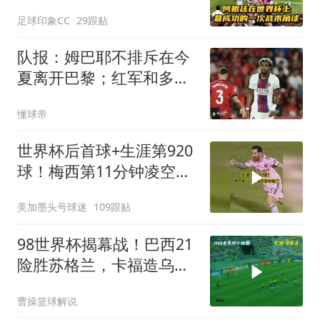
足球印象CC
29跟贴
队报：姆巴耶不排斥在今
夏离开巴黎；红军和多特
目前最吸引他
懂球帝
世界杯后首球+生涯第920
球！梅西第11分钟凌空垫
射破门，太帅了
美加墨头号球迷
109跟贴
98世界杯揭幕战！巴西21
险胜苏格兰，卡福造乌
龙！
曹操篮球解说