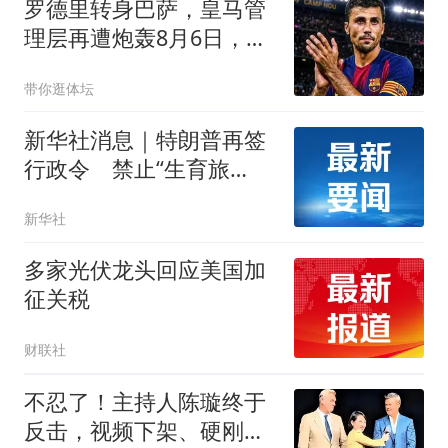
罗德里转身巴萨，皇马管
理层再遭炮轰8月6日，一
则来自《阿斯报》记者
带你逛体坛
SergioValentín的爆料，
直接撕开了皇马转会窗口
新华社消息｜特朗普再签
最尴尬的一页
行政令 禁止“生育旅
游”收紧“出生公民权”
新华社
多家光伏龙头回应美国加
征关税
财联社
不忍了！主持人陈璇终于
反击，视频下架、硬刚维