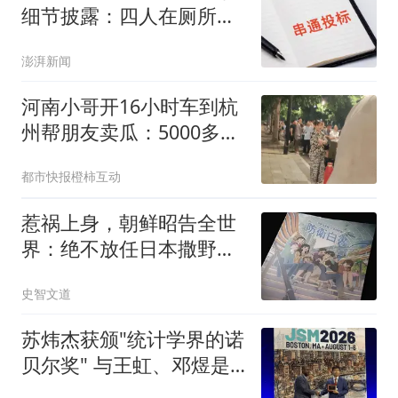
细节披露：四人在厕所内
协商
澎湃新闻
河南小哥开16小时车到杭
州帮朋友卖瓜：5000多斤
卖光
都市快报橙柿互动
惹祸上身，朝鲜昭告全世
界：绝不放任日本撒野！
高市还能硬撑多久
史智文道
苏炜杰获颁"统计学界的诺
贝尔奖" 与王虹、邓煜是
校友