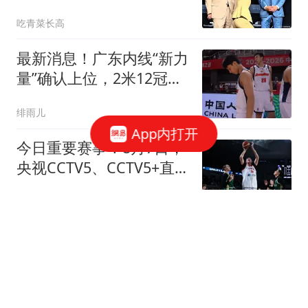
权，这下麻烦大了
吃青菜长高
最新消息！广东内线“新力
量”确认上位，2米12冠军
中锋正式加盟
绯雨儿
App内打开
今日重要赛事！8月7日，
央视CCTV5、CCTV5+直播
节目表
薇说体育
泸溪河回应"桃酥现金属牙
冠"：网友承认视频情况不
实
扬子晚报