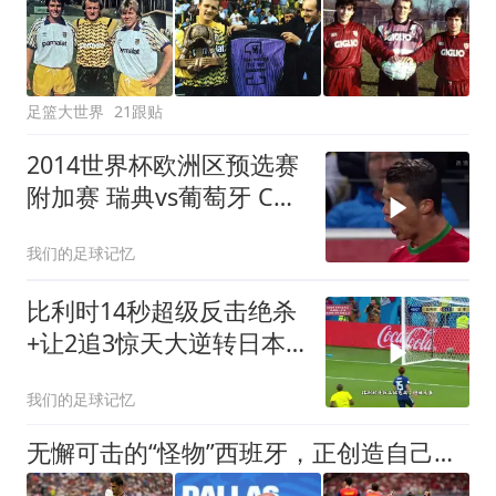
足篮大世界
21跟贴
2014世界杯欧洲区预选赛
附加赛 瑞典vs葡萄牙 C罗
帽子戏法 伊布梅开二度
我们的足球记忆
比利时14秒超级反击绝杀
+让2追3惊天大逆转日本
2018世界杯1/8决赛
我们的足球记忆
无懈可击的“怪物”西班牙，正创造自己的时代