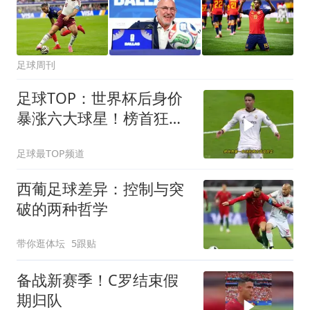
足球周刊
足球TOP：世界杯后身价
暴涨六大球星！榜首狂涨
3500万！
足球最TOP频道
西葡足球差异：控制与突
破的两种哲学
带你逛体坛
5跟贴
备战新赛季！C罗结束假
期归队