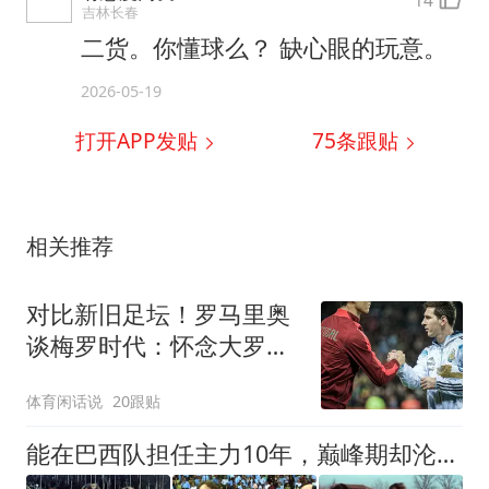
14
吉林长春
二货。你懂球么？ 缺心眼的玩意。
2026-05-19
打开APP发贴
75
条跟贴
相关推荐
对比新旧足坛！罗马里奥
谈梅罗时代：怀念大罗、
小罗式纯粹的足球艺术
体育闲话说
20跟贴
能在巴西队担任主力10年，巅峰期却沦为意甲替补，悍将受困于规则