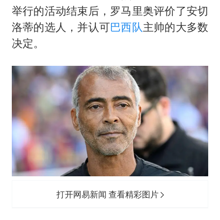
985博士后被曝在妻子孕期出轨后续
举行的活动结束后，
罗马里奥
评价了安切
公司“上四休三”但要降薪1000元
洛蒂的选人，并认可
巴西队
主帅的大多数
男子杀人后逃进深山21年活得像野人
决定。
如何把百年大党建设得更加坚强有力？
打开网易新闻 查看精彩图片