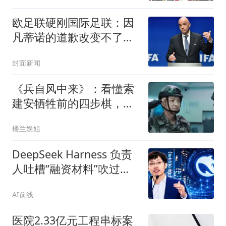
欧足联硬刚国际足联：因
凡蒂诺的道歉改变不了任
何事
封面新闻
《兵自风中来》：看懂索
建安牺牲前的四步棋，才
知刘望远为何要转业
楼兰娱姐
DeepSeek Harness 负责
人吐槽“融资材料”吹过
头：V4-Pro编程能力仅差
AI前线
Claude旗舰0.3%，前端服
务费高达10%
医院2.33亿元工程串标案