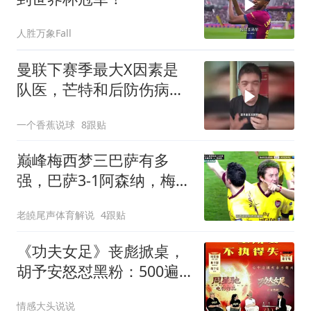
人胜万象Fall
曼联下赛季最大X因素是
队医，芒特和后防伤病能
控制我们直接起飞
一个香蕉说球
8跟贴
巅峰梅西梦三巴萨有多
强，巴萨3-1阿森纳，梅西
梅开二度，哈维、伊涅斯
老皢尾声体育解说
4跟贴
塔
《功夫女足》丧彪掀桌，
胡予安怒怼黑粉：500遍
算啥，我练千遍！
情感大头说说