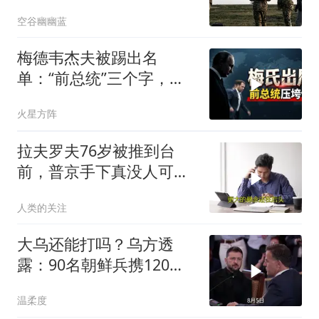
能如愿吗？
空谷幽幽蓝
梅德韦杰夫被踢出名
单：“前总统”三个字，既
是资本也是枷锁
火星方阵
拉夫罗夫76岁被推到台
前，普京手下真没人可用
了吗？统俄党为何选他？
人类的关注
大乌还能打吗？乌方透
露：90名朝鲜兵携120枚
导弹进驻大鹅？
温柔度