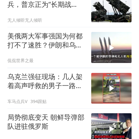
兵，普京正为“长期战
争”重组俄罗斯！
无人倾听无人倾听
美俄两大军事强国为何都
打不了速胜？伊朗和乌克
兰的“大”出乎意料
侃侃世界之最
乌克兰强征现场：几人架
着高声呼救的男子一路小
跑，仓促塞进车中
车马点兵V
394跟贴
局势彻底变天 朝鲜导弹部
队进驻俄罗斯