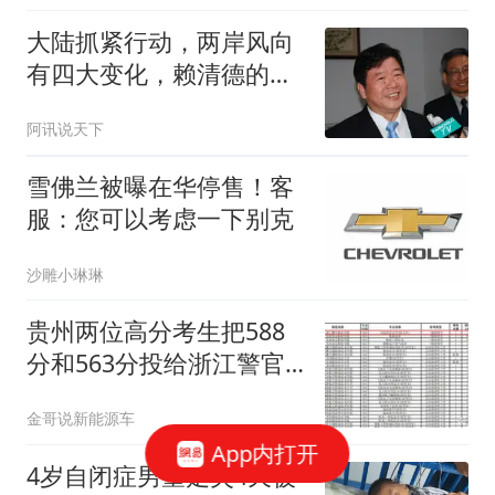
大陆抓紧行动，两岸风向
有四大变化，赖清德的日
子只会越来越难过
阿讯说天下
雪佛兰被曝在华停售！客
服：您可以考虑一下别克
沙雕小琳琳
贵州两位高分考生把588
分和563分投给浙江警官
职业学院，先把稳定攥在
金哥说新能源车
手里
App内打开
4岁自闭症男童走失4天被