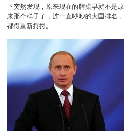
因定位纠纷男子将外卖员砍成植物人
下突然发现，原来现在的牌桌早就不是原
媒体：“内容由AI生成”不是免责盾牌
来那个样子了，连一直吵吵的大国排名，
多个明星演唱会取消
都得重新捋捋。
上海轮渡全线停航
制冰厂工人旺季能月入一万三
人民的健康、体质、幸福一脉相承