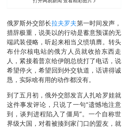
打开网易新闻 查看精彩图片
俄罗斯外交部长
拉夫罗夫
第一时间发声，
措辞极重，说美以的行动是蓄意预谋的无
端武装侵略，听起来相当义愤填膺。转头
布什尔核电站的俄方人员就收拾东西走
人，紧接着普京给伊朗总统打了电话，说
希望停火，希望回到外交轨道，话讲得诚
恳，实际啥有用的动作都没有。
到了五月初，俄外交部发言人扎哈罗娃就
这件事发评论，只说了一句“遗憾地注意
到，谈判进程陷入了僵局”。一个自称世
界级大国，对着被揍到家门口的盟友，就