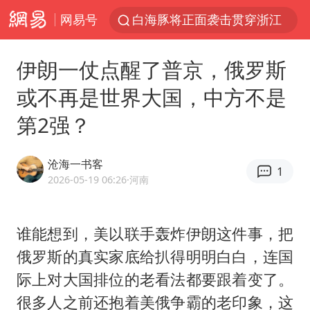
网易号
白海豚将正面袭击贯穿浙江
视频丨中国东方电气集团原党组副书记、董事宋致远被查
伊朗一仗点醒了普京，俄罗斯
黄金创今年来最大单周涨幅
或不再是世界大国，中方不是
四川宜宾市珙县发生3.4级地震
第2强？
女子网购名牌包发现是自己丢的那只
香港宏福苑火灾或由烟头引起
沧海一书客
1
浙江台州《告全体市民书》
2026-05-19 06:26
·河南
女主硬加吻戏短剧已下架
郑丽文：台湾从来没有“独立”过
谁能想到，美以联手轰炸伊朗这件事，把
俄罗斯的真实家底给扒得明明白白，连国
实时追踪台风白海豚
际上对大国排位的老看法都要跟着变了。
刘浩存百花奖开幕式红裙起舞
很多人之前还抱着美俄争霸的老印象，这