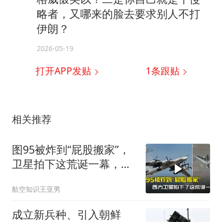
略者，又哪来的脸去要求别人不打
伊朗？
2026-05-19
打开APP发贴
1
条跟贴
相关推荐
图95被炸到“屁股搬家”，
卫星拍下这荒诞一幕，普
京看到作何感想
航空知识王亚男
成立新兵种、引入朝鲜