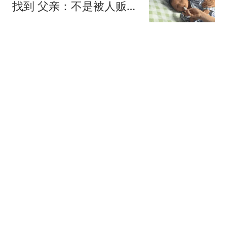
找到 父亲：不是被人贩子
抱走
红星新闻
俄黑客称掌握"书面证
据"：北约曾直接参与袭击
俄罗斯
红星新闻
印度最可怕的不是取代中
国！真正让人恐惧的，是
这14亿人口的外溢
铭记历史呀
郭士强：球队训练质量
高，希望队员“做好自己”
热搜