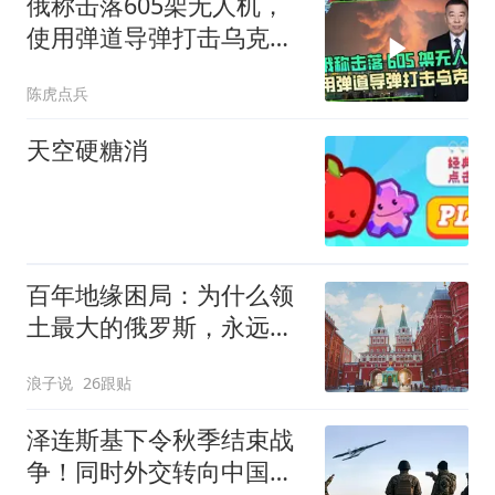
俄称击落605架无人机，
使用弹道导弹打击乌克兰
多地作为报复
陈虎点兵
天空硬糖消
百年地缘困局：为什么领
土最大的俄罗斯，永远没
有安全感？
浪子说
26跟贴
泽连斯基下令秋季结束战
争！同时外交转向中国，