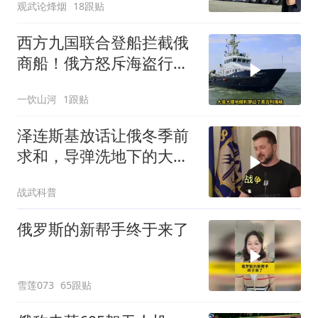
观武论烽烟
18跟贴
西方九国联合登船拦截俄
商船！俄方怒斥海盗行
为，深陷双重死局的普京
一饮山河
1跟贴
难道只能认栽？
泽连斯基放话让俄冬季前
求和，导弹洗地下的大饼
画给谁看
战武科普
俄罗斯的新帮手终于来了
雪莲073
65跟贴