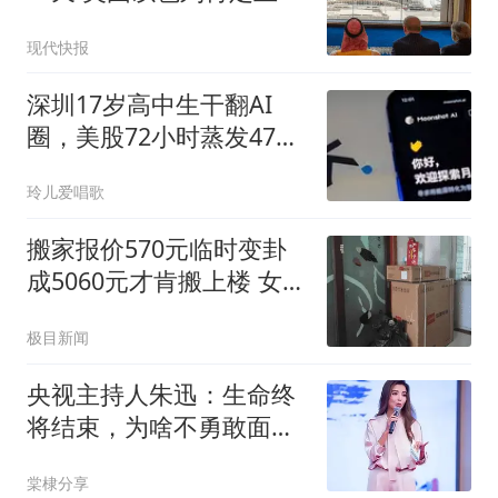
杂陈
现代快报
深圳17岁高中生干翻AI
圈，美股72小时蒸发4700
亿
玲儿爱唱歌
搬家报价570元临时变卦
成5060元才肯搬上楼 女子
傻眼
极目新闻
央视主持人朱迅：生命终
将结束，为啥不勇敢面对
生命的终点呢？
棠棣分享