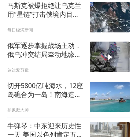
马斯克被爆拒绝让乌克兰
用“星链”打击俄境内目
标！其曾敦促乌方与俄方
每日经济新闻
达成和平协议，且拒绝会
面泽连斯基
俄军逐步掌握战场主动，
俄乌冲突结局牵动地缘格
局
达达爱剪辑
切开5800亿吨海水，12座
岛礁合为一岛！南海造岛
的背后有何秘密？
抽象派大师
牛弹琴：中东迎来历史性
一天 美国以色列肯定五味