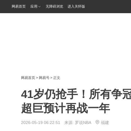
网易首页
应用
无障碍浏览
进入关怀版
网易首页
>
网易号
> 正文
41岁仍抢手！所有争
超巨预计再战一年
2026-05-19 06:22:51 来源:
罗说NBA
福建