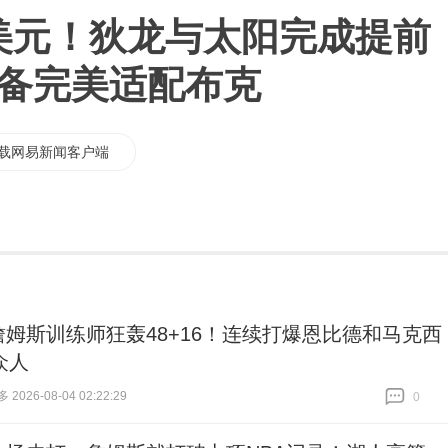
万美元！狄龙与太阳完成提前
兼备完美适配布克
载网易新闻客户端
詹姆斯训练师狂轰48+16！连续打爆恩比德和马克西
众人
026-08-04 02:22:29
0
跟贴
0