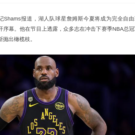
名记Shams报道，湖人队球星詹姆斯今夏将成为完全自由
开序幕。他在节目上透露，众多志在冲击下赛季NBA总冠
斯抛出橄榄枝。