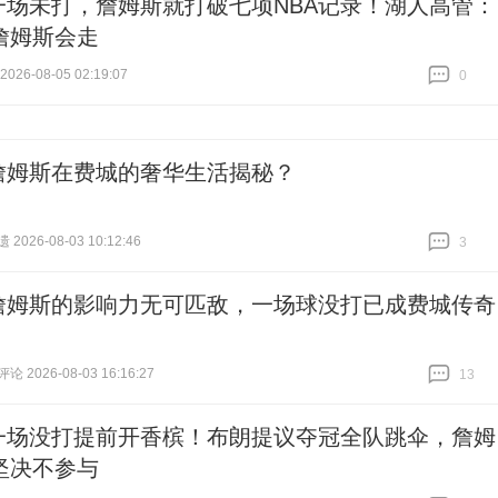
一场未打，詹姆斯就打破七项NBA记录！湖人高管：
詹姆斯会走
26-08-05 02:19:07
0
跟贴
0
詹姆斯在费城的奢华生活揭秘？
026-08-03 10:12:46
3
跟贴
3
詹姆斯的影响力无可匹敌，一场球没打已成费城传奇
 2026-08-03 16:16:27
13
跟贴
13
一场没打提前开香槟！布朗提议夺冠全队跳伞，詹姆
坚决不参与