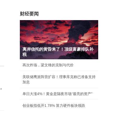
财经要闻
离岸信托的黄昏来了！顶级富豪排队补
税
再次炸场，梁文锋的克制与代价
美联储鹰派阵营扩容！理事库克称已准备支持
加息
，
单日大涨4%！黄金是隔夜市场“最亮的资产”
创业板指低开1.78% 算力硬件板块领跌