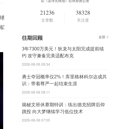
前《篮球先锋报》驻休斯敦记者
21236
38328
球
文章数
关注度
军
往期回顾
全部
3年7300万美元！狄龙与太阳完成提前续
约 攻守兼备完美适配布克
2026-08-06 09:34
勇士夺冠概率仅2%！库里格林科尔达成共
识：带着尊严一起结束生涯
2026-08-06 08:11
揭秘文班休赛期特训：练出德克招牌后仰
跳投 向大梦继续学习低位技术
2026-08-06 07:05