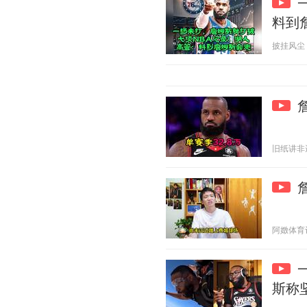
料到
披挂风尘 20
旧纸讲非遗 2
阿嬍体育评论
斯称