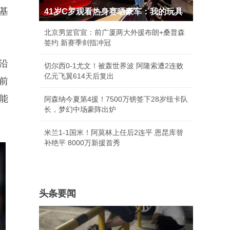
基
41岁C罗观看热身赛晒豪车：我的玩具
北京男篮官宣：前广厦两大外援布朗+桑普森
签约 新赛季剑指冲冠
续沿
切尔西0-1尤文！被轰世界波 阿隆索遭2连败
亿元飞翼614天后复出
前
能
阿森纳今夏第4援！7500万镑签下28岁纽卡队
长，梦幻中场豪阵出炉
米兰1-1国米！阿莫林上任后2连平 恩昆库替
补绝平 8000万新援首秀
头条要闻