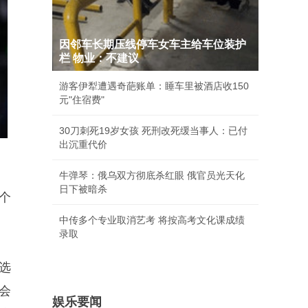
因邻车长期压线停车女车主给车位装护
栏 物业：不建议
游客伊犁遭遇奇葩账单：睡车里被酒店收150
元"住宿费"
30刀刺死19岁女孩 死刑改死缓当事人：已付
出沉重代价
牛弹琴：俄乌双方彻底杀红眼 俄官员光天化
日下被暗杀
个
中传多个专业取消艺考 将按高考文化课成绩
录取
选
会
娱乐要闻