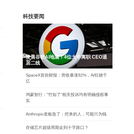
科技要闻
凌晨谷歌AI地震！4位大牛离职 CEO退
居二线
SpaceX首份财报：营收暴涨92%，AI狂烧千
亿
鸿蒙智行："竹知了"相关投诉均有明确侵权事
实
Anthropic老板急了：挖来的人，可能只为钱
存储芯片超级周期走到十字路口？