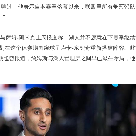
罗聊过，他表示自本赛季落幕以来，联盟里所有争冠强队
”
丹-沃伊克与萨姆-阿米克上周报道称，湖人并不愿意在下赛季继
划在这个休赛期围绕球星卢卡-东契奇重新搭建阵容。此
梅纳明也曾报道，詹姆斯与湖人管理层之间早已滋生矛盾，他
。