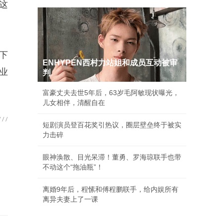
这
下
ENHYPEN西村力站姐和成员互动被审
业
判
富豪丈夫去世5年后，63岁毛阿敏现状曝光，
儿女相伴，清醒自在
短剧演员登百花奖引热议，圈层壁垒终于被实
力击碎
眼神涣散、目光呆滞！董勇、罗海琼联手也带
不动这个“拖油瓶”！
离婚9年后，程愫和傅程鹏联手，给内娱所有
离异夫妻上了一课