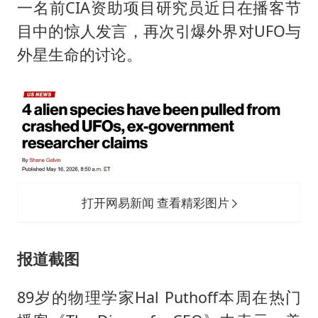
郑国霖回应去景区上班被保安拦下
一名前CIA资助项目研究员近日在播客节
感觉全东北都在等7号
目中的惊人发言，再次引爆外界对UFO与
外星生命的讨论。
东方甄选被判赔偿江小白30万元
奋进开新局 实干挑大梁
打开网易新闻 查看精彩图片
报道截图
89岁的物理学家Hal Puthoff本周在热门