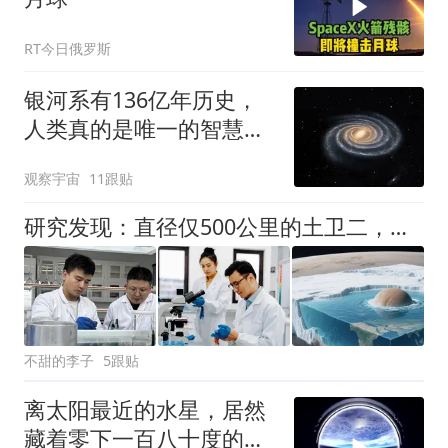
RT今日俄罗斯
银河系有136亿年历史，
人类真的是唯一的智慧生
命吗？
观察宇宙
11跟贴
研究发现：直径仅500公里的土卫二，很可能存在外星生命
不甜的李子
5跟贴
离太阳最近的水星，居然
藏着零下一百八十度的