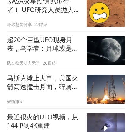
NASA火星照惊见步行
者！ UFO研究人员抛大胆
推论：各国将争相抢夺
环球趣闻分享
27跟贴
超20个巨型UFO现身月
表，乌学者：月球或是外
星基地，20分钟可达地球
队友祭天法力无边
20跟贴
马斯克摊上大事，美国火
箭高速撞击月面，碎屑羽
流蔓延数百英里
破镜难圆
最近很火的UFO视频，从
144 P到4K重建