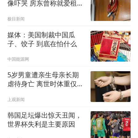
像吓哭 房东曾称就爱租给
男生
极目新闻
媒体：美国制裁中国瓜
子、饺子 到底在怕什么
中国能源网
5岁男童遭亲生母亲长期
虐待身亡 离世时体重仅
9.7公斤
上观新闻
韩国足坛爆出惊天丑闻，
世界杯失利是主要原因