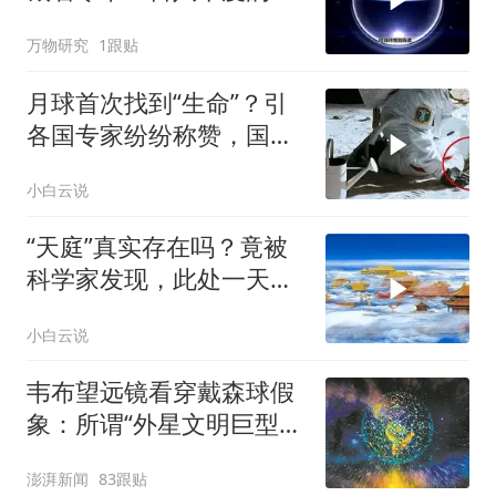
冰？
万物研究
1跟贴
月球首次找到“生命”？引
各国专家纷纷称赞，国
人：太骄傲了
小白云说
“天庭”真实存在吗？竟被
科学家发现，此处一天等
于地球一年
小白云说
韦布望远镜看穿戴森球假
象：所谓“外星文明巨型工
程”实为天然天体物理源
澎湃新闻
83跟贴