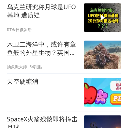
怖之一
乌克兰研究称月球是UFO
基地 遭质疑
RT今日俄罗斯
木卫二海洋中，或许有章
鱼般的外星生物？英国科
学家：几乎肯定
抽象派大师
54跟贴
天空硬糖消
SpaceX火箭残骸即将撞击
月球