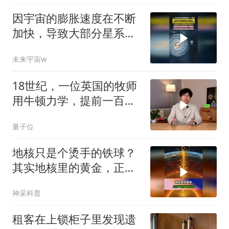
因宇宙的膨胀速度在不断
加快，导致大部分星系正
在逐渐远离地球！
未来宇宙w
18世纪，一位英国的牧师
用牛顿力学，提前一百多
年算出了“黑洞”
量子位
地核只是个烫手的铁球？
其实地核里的黄金，正
在"偷渡"到地表
神采科普
租客在上锁柜子里发现遗