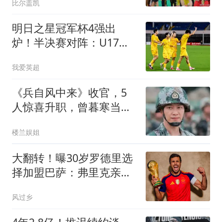
比尔盖凯
明日之星冠军杯4强出
炉！半决赛对阵：U17国
足VS河床 上海队PK阿森
我爱英超
纳
《兵自风中来》收官，5
人惊喜升职，曾暮寒当营
长，郭子剑最意外
楼兰娱姐
大翻转！曝30岁罗德里选
择加盟巴萨：弗里克亲自
出马 皇马惨遭戏耍
风过乡