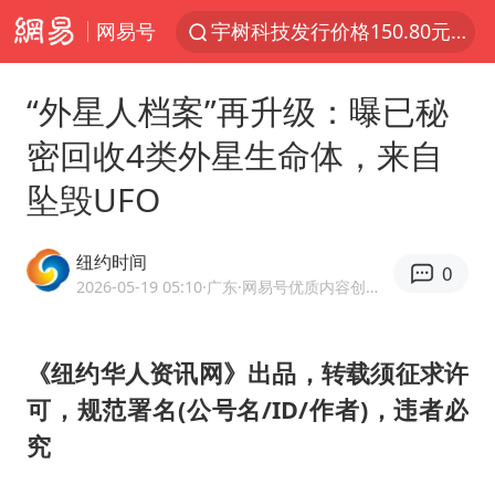
网易号
外交部发言人就广岛核爆81周年等答记者问
吉林一“温度计大楼”读数爆表
“外星人档案”再升级：曝已秘
贵州轮胎子公司获美国退税8136万
密回收4类外星生命体，来自
台风白海豚影响中国已成定局
坠毁UFO
我国编制完成新版全月地质图
中国五箭齐发反制美国
纽约时间
0
27岁女子成组织卖淫集团主犯被通缉
2026-05-19 05:10
·广东
·网易号优质内容创作者
女子利用漏洞0元薅走3000多件家电
多地要求领导干部带头休假
《纽约华人资讯网》出品，转载须征求许
可，规范署名(
公号名/ID/作者
)，违者必
村民谈“梅姨”：叫的其实是“媒姨”
究
泰国一女公务员妆容引争议 本人回应