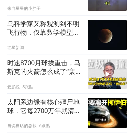
来自星星的小胖子
乌科学家又称观测到不明
飞行物，仅靠数学模型假
设，上一次搞错是在4年
红星新闻
前
时速8700月球挨重击，马
斯克的火箭怎么成了“轰战
机”？
云鹏说
8跟贴
太阳系边缘有核心殭尸地
球，它每2700万年就清洗
一次地球,还有一条红线穿
自说自话的总裁
6跟贴
越后也只是我们见到的恐