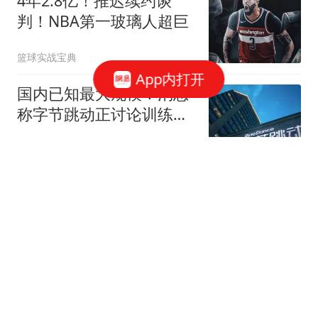
4年2.8亿！推迟续约谈
判！NBA第一玻璃人超巨
篮球实战宝典
App内打开
国内已知最大规模！消息
称字节跳动正讨论训练超
5万亿参数模型
IT之家
哥哥带钱和百条烟"感
谢"塔沟武校教练 得知弟
弟受欺负
红星新闻
韩国足坛丑闻！曝足协性
贿赂，涉20名裁判，中国