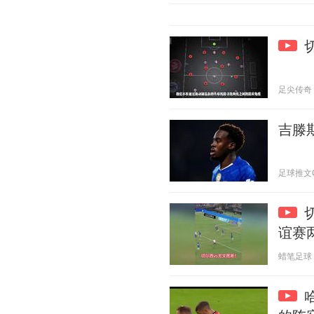
足尖传奇 20
吉滕
足球推文C 2
谊赛
蜡笔足球 20