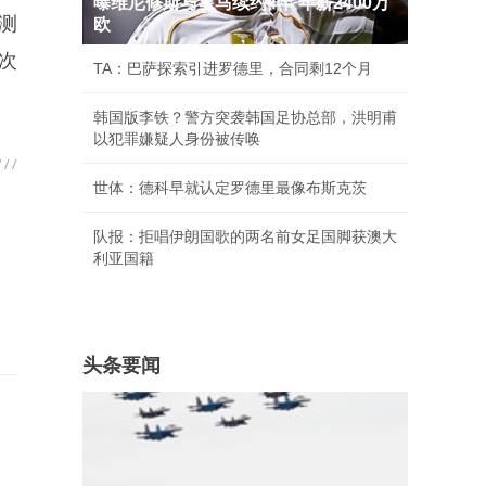
曝维尼修斯与皇马续约4年 年薪2400万
测
欧
次
TA：巴萨探索引进罗德里，合同剩12个月
韩国版李铁？警方突袭韩国足协总部，洪明甫
以犯罪嫌疑人身份被传唤
世体：德科早就认定罗德里最像布斯克茨
队报：拒唱伊朗国歌的两名前女足国脚获澳大
利亚国籍
头条要闻
、