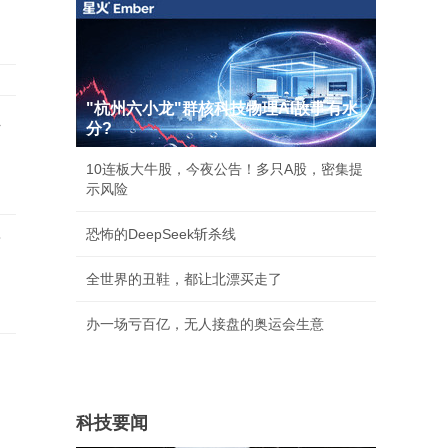
"杭州六小龙"群核科技物理AI故事有水
好
分?
10连板大牛股，今夜公告！多只A股，密集提
示风险
恐怖的DeepSeek斩杀线
有
全世界的丑鞋，都让北漂买走了
办一场亏百亿，无人接盘的奥运会生意
科技要闻