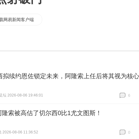
载网易新闻客户端
西拟续约恩佐锁定未来，阿隆索上任后将其视为核
 2026-08-06 19:46:01
6
跟贴
6
阿隆索被高估了切尔西0比1尤文图斯！
026-08-06 11:36:52
0
跟贴
0