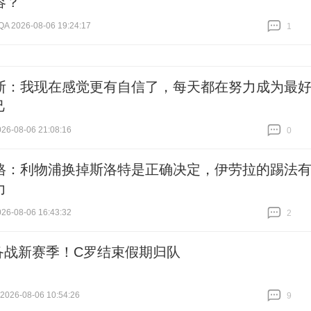
容？
2026-08-06 19:24:17
1
跟贴
1
斯：我现在感觉更有自信了，每天都在努力成为最
己
6-08-06 21:08:16
0
跟贴
0
格：利物浦换掉斯洛特是正确决定，伊劳拉的踢法
力
6-08-06 16:43:32
2
跟贴
2
备战新赛季！C罗结束假期归队
26-08-06 10:54:26
9
跟贴
9