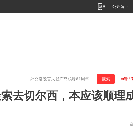
申请入
隆索去切尔西，本应该顺理