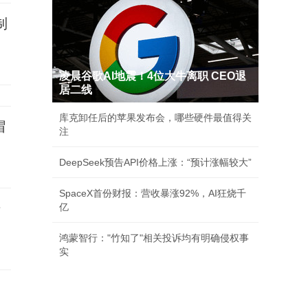
制
凌晨谷歌AI地震！4位大牛离职 CEO退
居二线
库克卸任后的苹果发布会，哪些硬件最值得关
帽
注
DeepSeek预告API价格上涨：“预计涨幅较大”
SpaceX首份财报：营收暴涨92%，AI狂烧千
干
亿
鸿蒙智行："竹知了"相关投诉均有明确侵权事
实
闹