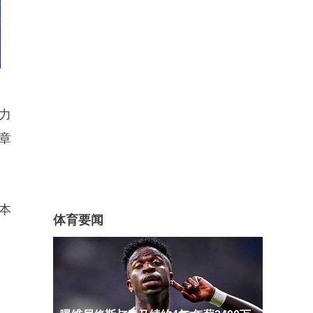
力
章
本
体育要闻