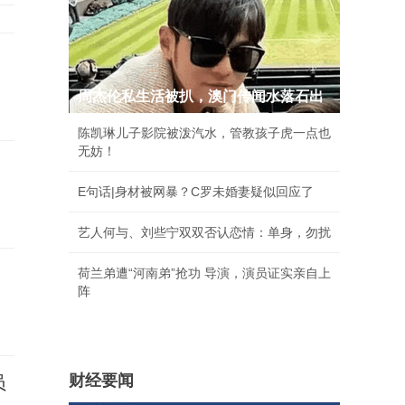
周杰伦私生活被扒，澳门传闻水落石出
陈凯琳儿子影院被泼汽水，管教孩子虎一点也
无妨！
E句话|身材被网暴？C罗未婚妻疑似回应了
艺人何与、刘些宁双双否认恋情：单身，勿扰
荷兰弟遭“河南弟”抢功 导演，演员证实亲自上
阵
财经要闻
员