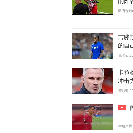
的阵
孤酒老巷QA 
吉滕
的自
懂球帝 202
卡拉
冲击
懂球帝 202
咪咕体育 20