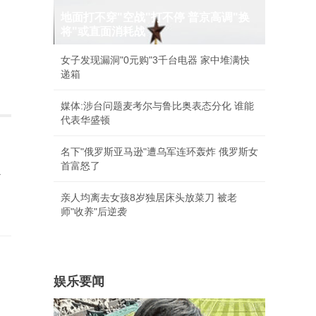
地面打不穿"空战"打不停 普京高调"换
将"或直面消耗战
女子发现漏洞"0元购"3千台电器 家中堆满快
递箱
媒体:涉台问题麦考尔与鲁比奥表态分化 谁能
代表华盛顿
名下"俄罗斯亚马逊"遭乌军连环轰炸 俄罗斯女
首富怒了
心
亲人均离去女孩8岁独居床头放菜刀 被老
师"收养"后逆袭
娱乐要闻