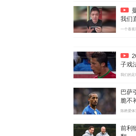
我们
一个香蕉说球
子戏
我们的足球记
巴萨
脆不
陈赩爱体育 2
前利