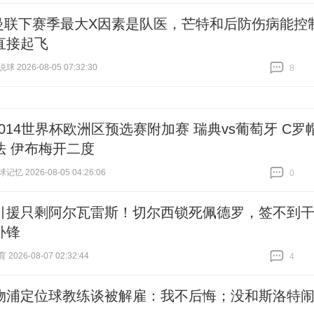
曼联下赛季最大X因素是队医，芒特和后防伤病能控
直接起飞
 2026-08-05 07:32:30
8
跟贴
8
2014世界杯欧洲区预选赛附加赛 瑞典vs葡萄牙 C罗
法 伊布梅开二度
忆 2026-08-05 04:26:06
0
跟贴
0
引援只剩阿尔瓦雷斯！切尔西锁死佩德罗，签不到
补锋
026-08-07 02:32:44
4
跟贴
4
物浦定位球教练谈被解雇：我不后悔；没和斯洛特