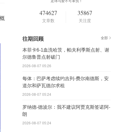
足球与爱不可辜负！
474627
35867
概
文章数
关注度
往期回顾
全部
本菲卡6-1血洗哈茨，帕夫利季斯点射、谢
尔德鲁普点射破门
2026-08-07 05:26
每体：巴萨考虑续约吉列-费尔南德斯，安
道尔和萨瓦德尔求租
2026-08-07 05:24
罗纳德-德波尔：我不建议阿贾克斯签诺阿-
朗
2026-08-07 05:24