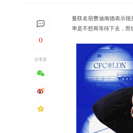
曼联名宿
费迪南德
表示很
率是不想再等待下去，而
0
分享至