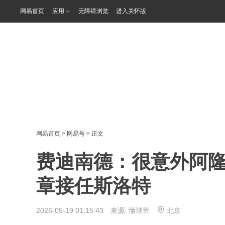
网易首页
应用
无障碍浏览
进入关怀版
网易首页
>
网易号
> 正文
费迪南德：很意外阿
章接任斯洛特
2026-05-19 01:15:43 来源:
懂球帝
北京