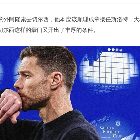
意外阿隆索去切尔西，他本应该顺理成章接任
斯洛特
，大
切尔西这样的豪门又开出了丰厚的条件。