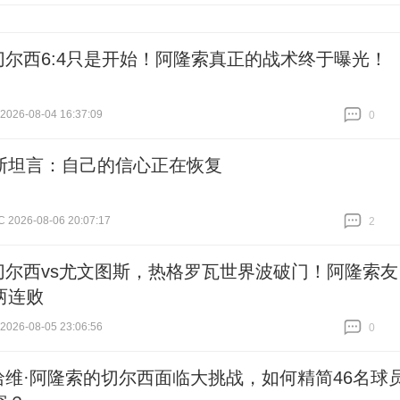
切尔西6:4只是开始！阿隆索真正的战术终于曝光！
26-08-04 16:37:09
0
跟贴
0
斯坦言：自己的信心正在恢复
026-08-06 20:07:17
2
跟贴
2
切尔西vs尤文图斯，热格罗瓦世界波破门！阿隆索友
两连败
26-08-05 23:06:56
0
跟贴
0
哈维·阿隆索的切尔西面临大挑战，如何精简46名球