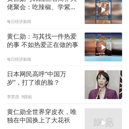
佬聚会：吃辣椒、学紫苏
叶包肉，LG集团会长负责
每日经济新闻
烤肉
黄仁勋：与其找一件热爱
的事 不如热爱正在做的事
每日经济新闻
日本网民高呼“中国万
岁”，打了谁的脸？
李荣茂
9跟贴
黄仁勋全世界穿皮衣，唯
独在中国换上了大花袄