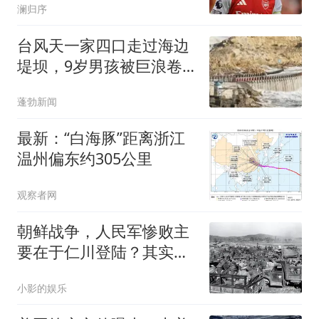
澜归序
台风天一家四口走过海边
堤坝，9岁男孩被巨浪卷
走；当地回应：前往海边
蓬勃新闻
的道路事先已管控，是游
客自己跑了进去
最新：“白海豚”距离浙江
温州偏东约305公里
观察者网
朝鲜战争，人民军惨败主
要在于仁川登陆？其实失
败的种子早已埋下
小影的娱乐