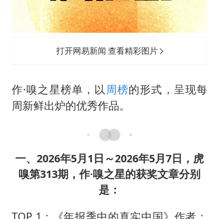
几元成本的AI广告导致千万市值蒸发
商场现钱学森巨幅海报 负责人回应
老挝国会主席赛宋蓬逝世
打开网易新闻 查看精彩图片
上半年国内手机销量TOP30出炉
购飞机票7分钟后退票被扣2022元
作·嗅之星榜单，以
周榜
的形式，呈现每
杭州全市有序停课
周新鲜出炉的优秀作品。
夏日经济乘“热”而上 消费市场向“新”而行
乐享全民健身 共筑健康中国
一、2026年5月1日～2026年5月7日，虎
嗅第313期，作·嗅之星的获奖文章分别
是：
TOP 1：《年报季中的真实中国》作者：