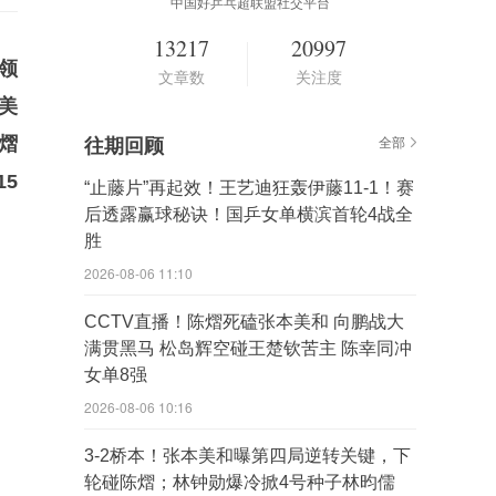
中国好乒乓超联盟社交平台
13217
20997
领
文章数
关注度
美
熠
往期回顾
全部
5
“止藤片”再起效！王艺迪狂轰伊藤11-1！赛
后透露赢球秘诀！国乒女单横滨首轮4战全
胜
2026-08-06 11:10
CCTV直播！陈熠死磕张本美和 向鹏战大
满贯黑马 松岛辉空碰王楚钦苦主 陈幸同冲
女单8强
2026-08-06 10:16
3-2桥本！张本美和曝第四局逆转关键，下
轮碰陈熠；林钟勋爆冷掀4号种子林昀儒