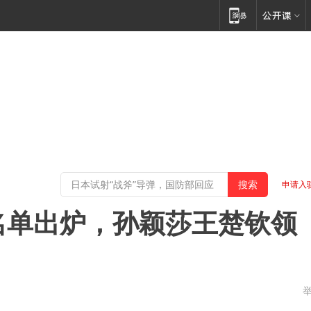
申请入
名单出炉，孙颖莎王楚钦领