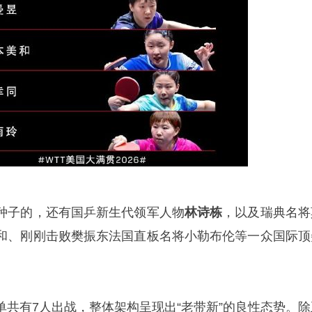
种子的，还有国乒新生代领军人物
林诗栋
，以及瑞典名将
和、刚刚击败樊振东法国直板名将小勒布伦等一众国际顶
单共有7人出战，整体架构呈现出“老带新”的良性态势。除