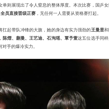
女单则展现出了令人窒息的整体厚度。本次比赛，国乒女
且
全员直接晋级正赛
，无任何一人需要从资格赛打起。
将扛起带队冲锋的大旗，她的身边有实力强劲的
王曼昱
和
，
陈熠、蒯曼、王艺迪、石洵瑶、覃予萱
这五位选手同样
何对手的爆冷实力。