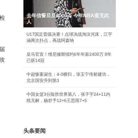
去年信誓旦旦3000万 今年NBA查无此
检
人
U17国足晋级决赛！点球决战淘汰河床，江宇
涵两次扑点，再战阿森纳
届
皇马官宣！维尼修斯续约6年年薪2400万 8年
攻
已获14冠
中超惨案诞生：4-0横扫，张玉宁传射建功，
北京国安升到第3
中国女篮3分险胜世界第八，张子宇24+11内
线无解，杨舒予12+6王思雨7+5
头条要闻