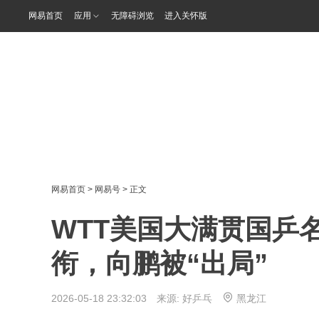
网易首页
应用
无障碍浏览
进入关怀版
网易首页
>
网易号
> 正文
WTT美国大满贯国乒
衔，向鹏被“出局”
2026-05-18 23:32:03 来源:
好乒乓
黑龙江