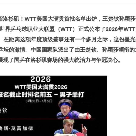
乒剑指洛杉矶！WTT美国大满贯首批名单出炉，王楚钦孙颖莎
世界乒乓球职业大联盟（WTT）正式公布了2026年WTT
。在距离这项年度顶级盛事还有一个多月之际，这份星光
乒坛的激情。中国国家队派出了由王楚钦、孙颖莎领衔的1
展现了国乒在洛杉矶赛场的强大统治力与争冠决心。