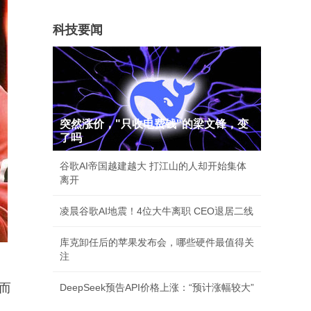
科技要闻
突然涨价，"只收电费钱"的梁文锋，变
了吗
谷歌AI帝国越建越大 打江山的人却开始集体
离开
凌晨谷歌AI地震！4位大牛离职 CEO退居二线
库克卸任后的苹果发布会，哪些硬件最值得关
注
而
DeepSeek预告API价格上涨：“预计涨幅较大”