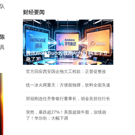
队
财经要闻
陈
具
腾讯WorkBuddy领跑AI办公 阿里字节
急了?
官方回应西安国企拖欠工程款：正督促整改
统一冰火两重天：方便面独撑，饮料全面失速
郑祖刚连任齐鲁银行董事长，胡金良担任行长
突然，暴跌超27%！美股超级牛股，业绩崩
了！华尔街：大幅下调