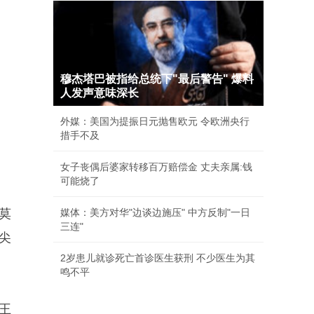
穆杰塔巴被指给总统下"最后警告" 爆料
人发声意味深长
外媒：美国为提振日元抛售欧元 令欧洲央行
措手不及
女子丧偶后婆家转移百万赔偿金 丈夫亲属:钱
可能烧了
莫
媒体：美方对华"边谈边施压" 中方反制"一日
三连"
尖
2岁患儿就诊死亡首诊医生获刑 不少医生为其
鸣不平
王