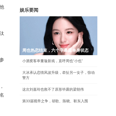
他
娱乐要闻
汰
周也热恋结束，六个字暴露单身状态
参
小酒窝客串董璇新戏，直呼周也“小也”
大冰承认恋情风波升级，牵扯另一女子，惊动
警方
，
这次刘嘉玲也救不了原形毕露的梁朝伟
名
第33届视帝之争，胡歌、陈晓、靳东入围