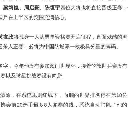
、梁靖崑、周启豪、陈垣宇
四位大将也将直接晋级正赛，
国乒在上半区的突围充满信心。
黄友政
将孤身一人从男单资格赛开启征程，直面残酷的淘
围杀入正赛，必将为中国队增添一枚极具分量的筹码。
名字，今年他没有参加澳门世界杯，接着伦敦世乒赛没有
战赛以及球星挑战赛没有向鹏。
统清除，在系统规则红线下，向鹏的世界排名停在第18位
单协会前20选手最多8人参赛的线，系统自动筛除了他的