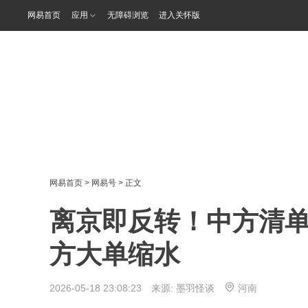
网易首页
应用
无障碍浏览
进入关怀版
网易首页
>
网易号
> 正文
离京即反转！中方清单
方大单缩水
2026-05-18 23:08:23 来源:
墨羽怪谈
河南