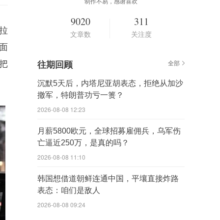
制作不易，感谢喜欢
9020
311
拉
文章数
关注度
面
把
往期回顾
全部
沉默5天后，内塔尼亚胡表态，拒绝从加沙
撤军，特朗普功亏一篑？
2026-08-08 12:23
月薪5800欧元，全球招募雇佣兵，乌军伤
亡逼近250万，是真的吗？
2026-08-08 11:10
韩国想借道朝鲜连通中国，平壤直接炸路
表态：咱们是敌人
2026-08-08 09:24