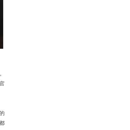
。
官
的
都