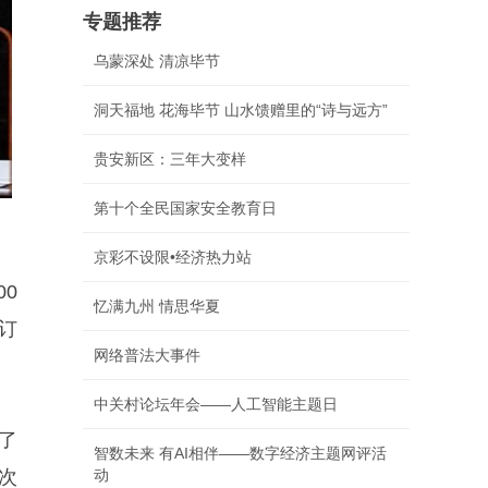
专题推荐
乌蒙深处 清凉毕节
洞天福地 花海毕节 山水馈赠里的“诗与远方”
贵安新区：三年大变样
第十个全民国家安全教育日
京彩不设限•经济热力站
0
忆满九州 情思华夏
订
网络普法大事件
中关村论坛年会——人工智能主题日
了
智数未来 有AI相伴——数字经济主题网评活
次
动