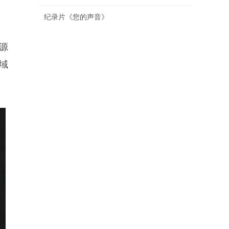
纪录片《您的声音》
源
域